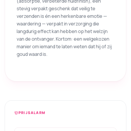
(absorptie, verbeterde huidfinish), een
stevig verpakt geschenk dat veilig te
verzenden is én een herkenbare emotie —
waardering — verpakt in verzorging die
langdurig effect kan hebben op het welzijn
van de ontvanger. Kortom: een welgekozen
manier om iemand te laten weten dat hij of zij
goud waard is.
PRIJSALARM
notifications_active