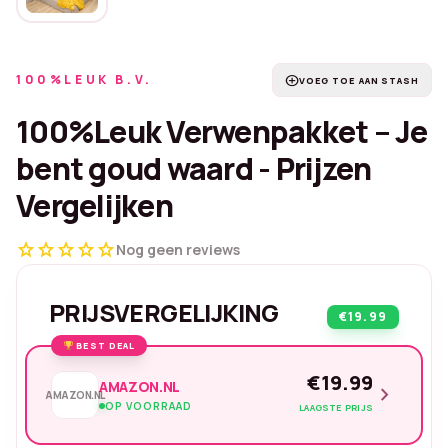
100%LEUK B.V.
add_circle
VOEG TOE AAN STASH
100%Leuk Verwenpakket – Je
bent goud waard - Prijzen
Vergelijken
star
star
star
star
star
Nog geen reviews
PRIJSVERGELIJKING
€19.99
BEST DEAL
€19.99
AMAZON.NL
chevron_right
AMAZON.NL
OP VOORRAAD
LAAGSTE PRIJS