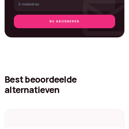
mai
NU ABONNEREN
Best beoordeelde
alternatieven