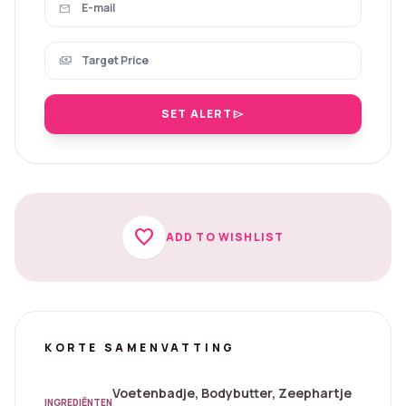
mail
payments
SET ALERT
send
favorite
ADD TO WISHLIST
KORTE SAMENVATTING
Voetenbadje, Bodybutter, Zeephartje
INGREDIËNTEN