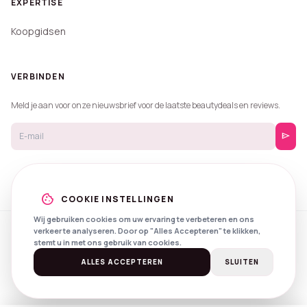
EXPERTISE
Koopgidsen
VERBINDEN
Meld je aan voor onze nieuwsbrief voor de laatste beautydeals en reviews.
send
cookie
COOKIE INSTELLINGEN
Wij gebruiken cookies om uw ervaring te verbeteren en ons
verkeer te analyseren. Door op "Alles Accepteren" te klikken,
© 2026 Beautyprijzen.
stemt u in met ons gebruik van cookies.
Created with
by
NXS Digital
Spotlights
Privacy
Voorwaarden
ALLES ACCEPTEREN
SLUITEN