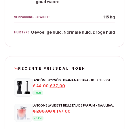
goud waard
1.15 kg
VERPAKKINGSGEWICHT
Gevoelige huid, Normale huid, Droge huid
HUIDTYPE
RECENTE PRIJSDALINGEN
trending_down
LANCÔME HYPNÔSE DRAMA MASCARA – 01 EXCESSIVE BLACK
Original
Current
€
44,00
€
37,00
price
price
- 16%
was:
is:
€ 44,00.
€ 37,00.
LANCÔME LA VIE EST BELLE EAU DE PARFUM – NAVULBAAR 150 ML
Original
Current
€
200,00
€
147,00
price
price
- 27%
was:
is:
€ 200,00.
€ 147,00.