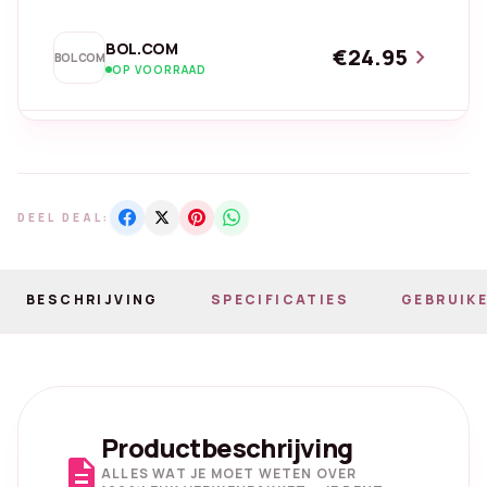
BOL.COM
€24.95
chevron_right
BOL.COM
OP VOORRAAD
DEEL DEAL:
BESCHRIJVING
SPECIFICATIES
GEBRUIKE
Productbeschrijving
description
ALLES WAT JE MOET WETEN OVER