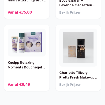
Haarverzorgingsset –
Body & Earth –
No.4/5/6/7
Lavendel Sensation –
XL wellnesspakket
Vanaf €75,00
Bekijk Prijzen
Kneipp Relaxing
Moments Douchegel &
Bodylotion – Lavendel
Charlotte Tilbury
Pretty Fresh Make-up
Kit
Vanaf €9,49
Bekijk Prijzen