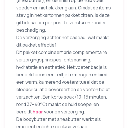
(sheabutter), en de finish op de huid voelt
voeden en niet plakkerig aan. Omdat de items
stevig in het kartonnen pakket zitten, is deze
gift ideaal om per post te versturen zonder
beschadiging.
De verzorging achter het cadeau: wat maakt
dit pakket effectief
Dit pakket combineert drie complementaire
verzorgingsprincipes: ontspanning,
hydratatie en esthetiek. Het voetenbadje is
bedoeld om in een teiltje te mengen en biedt
een warm, kalmerend voetenritueel dat de
bloedcirculatie bevordert en de voeten helpt
verzachten. Een korte soak (10–15 minuten,
rond 37–40°C) maakt de huid soepel en
bereidt
haar
voor op verzorging.
De bodybutter met sheabutter werkt als
emollient en lichte occlusieve laag: