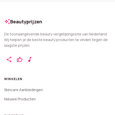
auto_awesome
Beautyprijzen
De toonaangevende beauty vergelijkingssite van Nederland.
Wij helpen je de beste beauty producten te vinden tegen de
laagste prijzen.
share
thumb_up
music_note
WINKELEN
Skincare Aanbiedingen
Nieuwe Producten