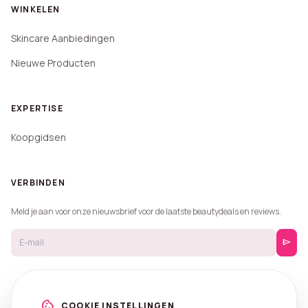
WINKELEN
Skincare Aanbiedingen
Nieuwe Producten
EXPERTISE
Koopgidsen
VERBINDEN
Meld je aan voor onze nieuwsbrief voor de laatste beautydeals en reviews.
send
cookie
COOKIE INSTELLINGEN