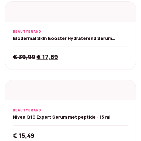
BEAUTYBRAND
Biodermal Skin Booster Hydraterend Serum
Hyaluronzuur - 30ml
Original
Current
€
39,99
€
17,89
price
price
was:
is:
€ 39,99.
€ 17,89.
BEAUTYBRAND
Nivea Q10 Expert Serum met peptide - 15 ml
€
15,49