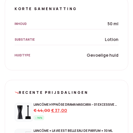
KORTE SAMENVATTING
50 ml
INHOUD
Lotion
SUBSTANTIE
Gevoelige huid
HUIDTYPE
RECENTE PRIJSDALINGEN
trending_down
LANCÔME HYPNÔSE DRAMA MASCARA – 01 EXCESSIVE BLACK
Original
Current
€
44,00
€
37,00
price
price
- 16%
was:
is:
€ 44,00.
€ 37,00.
LANCÔME + LA VIE EST BELLE EAU DE PARFUM + 30 ML