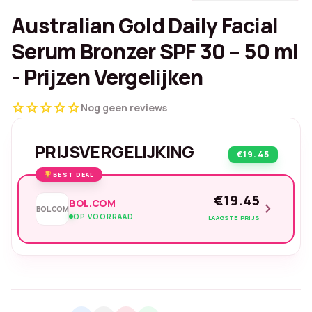
Australian Gold Daily Facial
Serum Bronzer SPF 30 – 50 ml
- Prijzen Vergelijken
star
star
star
star
star
Nog geen reviews
PRIJSVERGELIJKING
€19.45
BEST DEAL
€19.45
BOL.COM
chevron_right
BOL.COM
OP VOORRAAD
LAAGSTE PRIJS