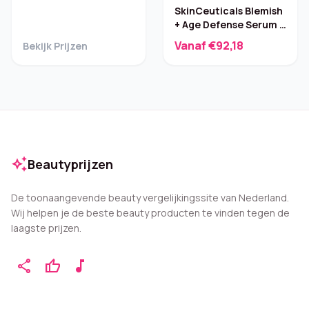
SkinCeuticals Blemish
+ Age Defense Serum –
30 ml
Vanaf €92,18
Bekijk Prijzen
auto_awesome
Beautyprijzen
De toonaangevende beauty vergelijkingssite van Nederland.
Wij helpen je de beste beauty producten te vinden tegen de
laagste prijzen.
share
thumb_up
music_note