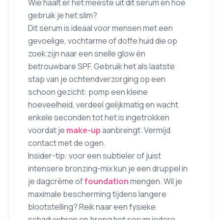
Wie haalt er het meeste uit dit serum en hoe
gebruik je het slim?
Dit serum is ideaal voor mensen met een
gevoelige, vochtarme of doffe huid die op
zoek zijn naar een snelle glow én
betrouwbare SPF. Gebruik het als laatste
stap van je ochtendverzorging op een
schoon gezicht: pomp een kleine
hoeveelheid, verdeel gelijkmatig en wacht
enkele seconden tot het is ingetrokken
voordat je
make-up
aanbrengt. Vermijd
contact met de ogen.
Insider-tip: voor een subtieler of juist
intensere bronzing-mix kun je een druppel in
je dagcrème of
foundation
mengen. Wil je
maximale bescherming tijdens langere
blootstelling? Reik naar een fysieke
schaduwbron en breng het serum iedere