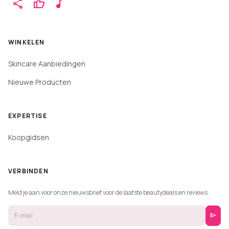
share
thumb_up
music_note
WINKELEN
Skincare Aanbiedingen
Nieuwe Producten
EXPERTISE
Koopgidsen
VERBINDEN
Meld je aan voor onze nieuwsbrief voor de laatste beautydeals en reviews.
send