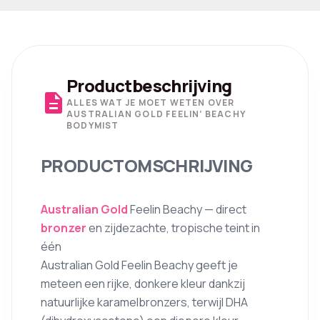
Productbeschrijving
description
ALLES WAT JE MOET WETEN OVER
AUSTRALIAN GOLD FEELIN’ BEACHY
BODYMIST
PRODUCTOMSCHRIJVING
Australian Gold
Feelin Beachy — direct
bronzer
en zijdezachte, tropische teint in
één
Australian Gold Feelin Beachy geeft je
meteen een rijke, donkere kleur dankzij
natuurlijke karamelbronzers, terwijl DHA