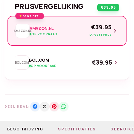
PRIJSVERGELIJKING
€39.95
BEST DEAL
€39.95
AMAZON.NL
chevron_right
AMAZON.NL
OP VOORRAAD
LAAGSTE PRIJS
BOL.COM
€39.95
chevron_right
BOL.COM
OP VOORRAAD
DEEL DEAL:
BESCHRIJVING
SPECIFICATIES
GEBRUIKE