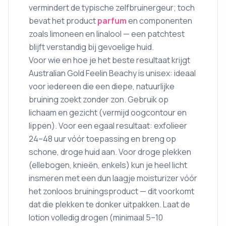
vermindert de typische zelfbruinergeur; toch
bevat het product
parfum
en componenten
zoals limoneen en linalool — een patchtest
blijft verstandig bij gevoelige huid.
Voor wie en hoe je het beste resultaat krijgt
Australian Gold Feelin Beachy is unisex: ideaal
voor iedereen die een diepe, natuurlijke
bruining zoekt zonder zon. Gebruik op
lichaam en gezicht (vermijd oogcontour en
lippen). Voor een egaal resultaat: exfolieer
24–48 uur vóór toepassing en breng op
schone, droge huid aan. Voor droge plekken
(ellebogen, knieën, enkels) kun je heel licht
insmeren met een dun laagje moisturizer vóór
het zonloos bruiningsproduct — dit voorkomt
dat die plekken te donker uitpakken. Laat de
lotion volledig drogen (minimaal 5–10