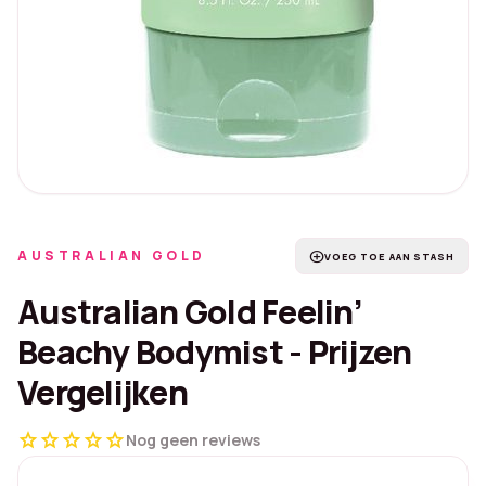
AUSTRALIAN GOLD
add_circle
VOEG TOE AAN STASH
Australian Gold Feelin’
Beachy Bodymist - Prijzen
Vergelijken
star
star
star
star
star
Nog geen reviews