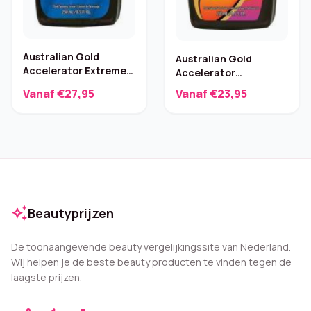
Australian Gold
Australian Gold
Accelerator Extreme
Accelerator
Zonnebankcrème –
Zonnebankcrème 250
Vanaf €27,95
Vanaf €23,95
250 ml
ml
auto_awesome
Beautyprijzen
De toonaangevende beauty vergelijkingssite van Nederland.
Wij helpen je de beste beauty producten te vinden tegen de
laagste prijzen.