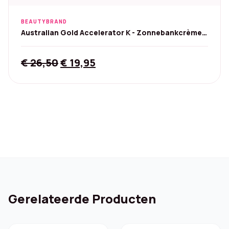
BEAUTYBRAND
Australian Gold Accelerator K - Zonnebankcrème
250 ml
Original
Current
€
26,50
€
19,95
price
price
was:
is:
€ 26,50.
€ 19,95.
Gerelateerde Producten