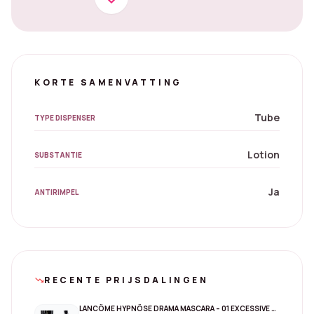
KORTE SAMENVATTING
Tube
TYPE DISPENSER
Lotion
SUBSTANTIE
Ja
ANTIRIMPEL
RECENTE PRIJSDALINGEN
trending_down
LANCÔME HYPNÔSE DRAMA MASCARA – 01 EXCESSIVE BLACK