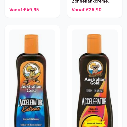
Zonnebankcrème
Charmingly Bronze –
Vanaf €49,95
Vanaf €26,90
250 ml