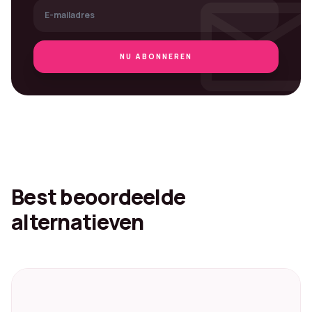
mai
NU ABONNEREN
Best beoordeelde
alternatieven