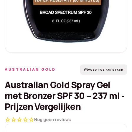
AUSTRALIAN GOLD
add_circle
VOEG TOE AAN STASH
Australian Gold Spray Gel
met Bronzer SPF 30 – 237 ml -
Prijzen Vergelijken
star
star
star
star
star
Nog geen reviews