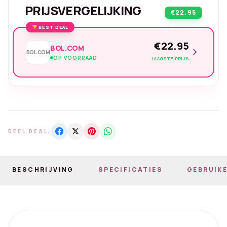
PRIJSVERGELIJKING
€22.95
BEST DEAL
€22.95
BOL.COM
chevron_right
BOL.COM
OP VOORRAAD
LAAGSTE PRIJS
DEEL DEAL:
BESCHRIJVING
SPECIFICATIES
GEBRUIKE