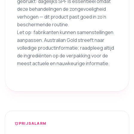
gebruikt: dagelijks SPF is essentieel omdat
deze behandelingen de zongevoeligheid
verhogen — dit product past goed in zo’n
beschermende routine.
Let op: fabrikanten kunnen samenstellingen
aanpassen. Australian Gold streeft naar
volledige productinformatie; raadpleeg altijd
de ingrediënten op de verpakking voor de
meest actuele en nauwkeurige informatie.
PRIJSALARM
notifications_active