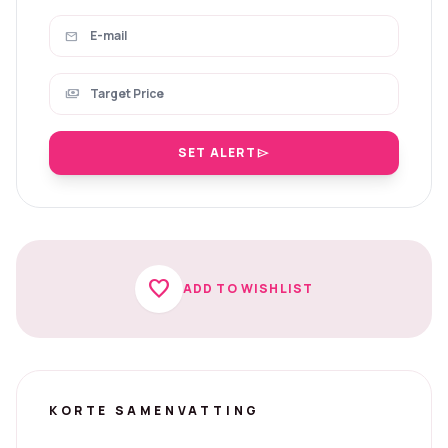
mail
payments
SET ALERT
send
favorite
ADD TO WISHLIST
KORTE SAMENVATTING