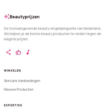
auto_awesome
Beautyprijzen
De toonaangevende beauty vergelijkingssite van Nederland.
Wij helpen je de beste beauty producten te vinden tegen de
laagste prijzen.
share
thumb_up
music_note
WINKELEN
Skincare Aanbiedingen
Nieuwe Producten
EXPERTISE