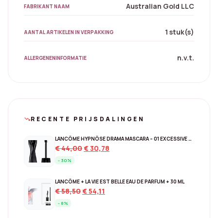
Australian Gold LLC
FABRIKANT NAAM
1 stuk(s)
AANTAL ARTIKELEN IN VERPAKKING
n.v.t.
ALLERGENENINFORMATIE
RECENTE PRIJSDALINGEN
trending_down
LANCÔME HYPNÔSE DRAMA MASCARA – 01 EXCESSIVE BLACK
Original
Current
€
44,00
€
30,78
price
price
- 30%
was:
is:
€ 44,00.
€ 30,78.
LANCÔME + LA VIE EST BELLE EAU DE PARFUM + 30 ML
Original
Current
€
58,50
€
54,11
price
price
- 8%
was:
is: