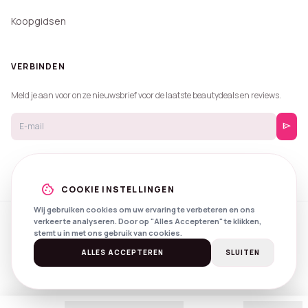
Koopgidsen
VERBINDEN
Meld je aan voor onze nieuwsbrief voor de laatste beautydeals en reviews.
send
cookie
COOKIE INSTELLINGEN
Wij gebruiken cookies om uw ervaring te verbeteren en ons
verkeer te analyseren. Door op "Alles Accepteren" te klikken,
© 2026 Beautyprijzen.
stemt u in met ons gebruik van cookies.
Created with
by
NXS Digital
Spotlights
Privacy
Voorwaarden
ALLES ACCEPTEREN
SLUITEN