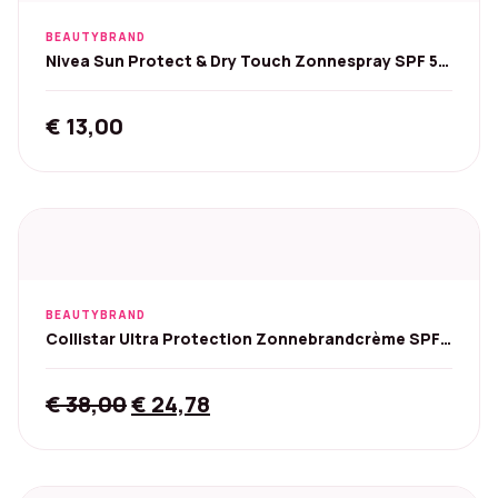
BEAUTYBRAND
Nivea Sun Protect & Dry Touch Zonnespray SPF 50
200 ml
€
13,00
BEAUTYBRAND
Collistar Ultra Protection Zonnebrandcrème SPF
30 - 150 ml
Original
Current
€
38,00
€
24,78
price
price
was:
is:
€ 38,00.
€ 24,78.