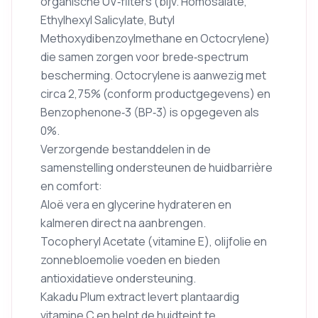
organische UV‑filters (bijv. Homosalate,
Ethylhexyl Salicylate, Butyl
Methoxydibenzoylmethane en Octocrylene)
die samen zorgen voor brede‑spectrum
bescherming. Octocrylene is aanwezig met
circa 2,75% (conform productgegevens) en
Benzophenone‑3 (BP‑3) is opgegeven als
0%.
Verzorgende bestanddelen in de
samenstelling ondersteunen de huidbarrière
en comfort:
Aloë vera en glycerine hydrateren en
kalmeren direct na aanbrengen.
Tocopheryl Acetate (vitamine E), olijfolie en
zonnebloemolie voeden en bieden
antioxidatieve ondersteuning.
Kakadu Plum extract levert plantaardig
vitamine C en helpt de huidteint te