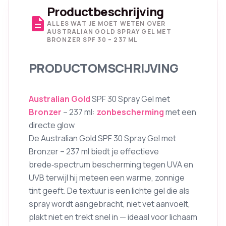
Productbeschrijving
description
ALLES WAT JE MOET WETEN OVER
AUSTRALIAN GOLD SPRAY GEL MET
BRONZER SPF 30 – 237 ML
PRODUCTOMSCHRIJVING
Australian Gold
SPF 30 Spray Gel met
Bronzer
– 237 ml:
zonbescherming
met een
directe glow
De Australian Gold SPF 30 Spray Gel met
Bronzer – 237 ml biedt je effectieve
brede‑spectrum bescherming tegen UVA en
UVB terwijl hij meteen een warme, zonnige
tint geeft. De textuur is een lichte gel die als
spray wordt aangebracht, niet vet aanvoelt,
plakt niet en trekt snel in — ideaal voor lichaam