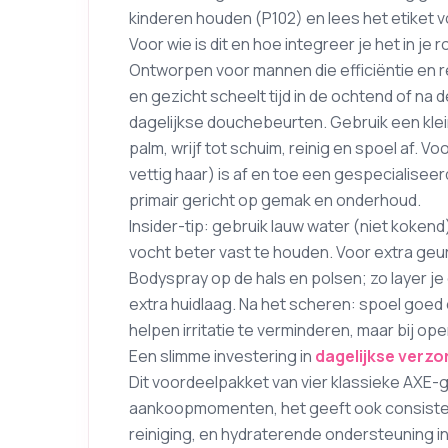
kinderen houden (P102) en lees het etiket v
Voor wie is dit en hoe integreer je het in je r
Ontworpen voor mannen die efficiëntie en re
en gezicht scheelt tijd in de ochtend of na d
dagelijkse douchebeurten. Gebruik een kle
palm, wrijf tot schuim, reinig en spoel af.
vettig haar) is af en toe een gespecialisee
primair gericht op gemak en onderhoud.
Insider-tip: gebruik lauw water (niet kokend
vocht beter vast te houden. Voor extra geur
Bodyspray op de hals en polsen; zo layer j
extra huidlaag. Na het scheren: spoel goe
helpen irritatie te verminderen, maar bij o
Een slimme investering in
dagelijkse verzo
Dit voordeelpakket van vier klassieke AXE-g
aankoopmomenten, het geeft ook consistent
reiniging, en hydraterende ondersteuning i