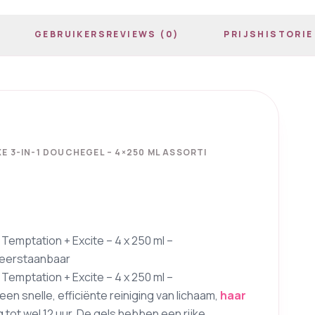
GEBRUIKERSREVIEWS (0)
PRIJSHISTORIE
E 3-IN-1 DOUCHEGEL – 4×250 ML ASSORTI
 Temptation + Excite – 4 x 250 ml –
nweerstaanbaar
 Temptation + Excite – 4 x 250 ml –
een snelle, efficiënte reiniging van lichaam,
haar
tot wel 12 uur. De gels hebben een rijke,