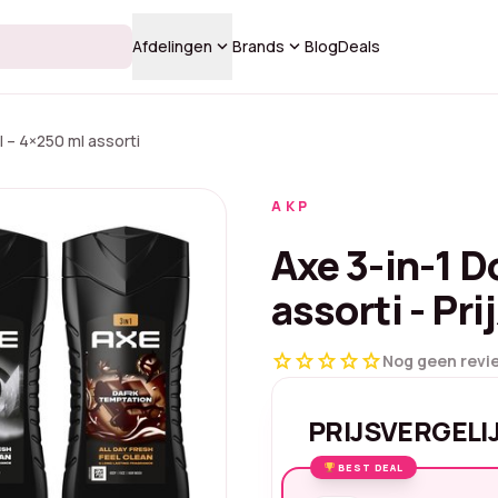
keyboard_arrow_down
keyboard_arrow_down
Afdelingen
Brands
Blog
Deals
 – 4×250 ml assorti
AKP
Axe 3-in-1 
assorti - Pri
star
star
star
star
star
Nog geen revi
PRIJSVERGELI
BEST DEAL