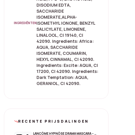
DISODIUM EDTA,
SACCHARIDE
ISOMERATE,ALPHA-
ISOMETHYL IONONE, BENZYL
INGREDIËNTEN
SALICYLATE, LIMONENE,
LINALOOL, CI 19140, CI
42090. Ingredients: Africa:
AQUA, SACCHARIDE
ISOMERATE, COUMARIN,
HEXYL CINNAMAL, CI 42090.
Ingredients: Excite: AQUA, CI
17200, CI 42090. Ingredients:
Dark Temptation: AQUA,
GERANIOL, CI 42090.
RECENTE PRIJSDALINGEN
trending_down
LANCÔME HYPNÔSE DRAMA MASCARA – 01 EXCESSIVE BLACK