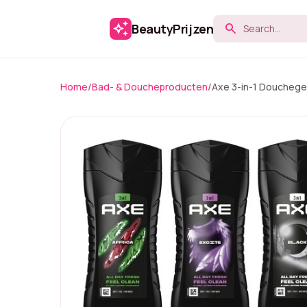
auto_awesome
BeautyPrijzen
search
Home
/
Bad- & Doucheproducten
/
Axe 3-in-1 Douchegel