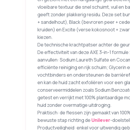
vloeibare textuur die snel schuimt, vuil en ba
geeft zonder plakkerig residu. Deze set bu
+ sandelhout), Black (bevroren peer + ced
kruiden) en Excite (verse kokosnoot + zwar
kiezen.
De technische krachtpatser achter de geur
De effectiviteit van deze AXE 3-in-1 formule
aanvullen: Sodium Laureth Sulfate en Coca
efficiënte reiniging en rijk schuim; Glyceri
vochtbinders en ondersteunen de barrièrefu
en kan de huid zacht exfoliëren voor een g
conserveermiddelen zoals Sodium Benzoate v
getest en verrijkt met 100% plantaardige m
huid zonder overmatige uitdroging.
Praktisch: de flessen zijn gemaakt van 10
bewuste stap richting de
Unilever
-doelste
Productveiligheid: enkel voor uitwendig gebru