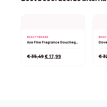
BEAUTYBRAND
BEAU
Axe Fine Fragrance Douchegel
Dove
- Copper Santal 6x225 ml
Douc
6x25
Original
Current
€
35,49
€
17,99
€
3
price
price
was:
is:
€ 35,49.
€ 17,99.