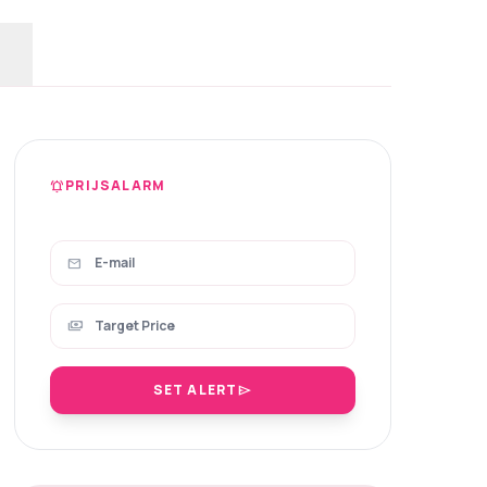
PRIJSALARM
notifications_active
mail
payments
SET ALERT
send