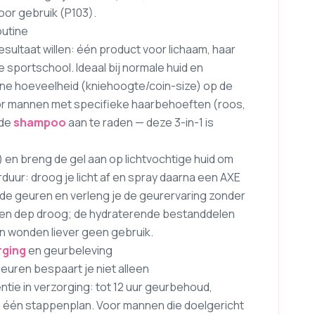
oor gebruik (P103).
outine
sultaat willen: één product voor lichaam, haar
e sportschool. Ideaal bij normale huid en
ine hoeveelheid (kniehoogte/coin-size) op de
 Voor mannen met specifieke haarbehoeften (roos,
rde
shampoo
aan te raden — deze 3-in-1 is
) en breng de gel aan op lichtvochtige huid om
duur: droog je licht af en spray daarna een AXE
e de geuren en verleng je de geurervaring zonder
d en dep droog; de hydraterende bestanddelen
pen wonden liever geen gebruik.
rging
en geurbeleving
euren bespaart je niet alleen
ie in verzorging: tot 12 uur geurbehoud,
n één stappenplan. Voor mannen die doelgericht