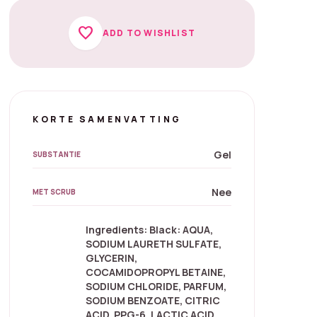
favorite
ADD TO WISHLIST
KORTE SAMENVATTING
Gel
SUBSTANTIE
Nee
MET SCRUB
Ingredients: Black: AQUA,
SODIUM LAURETH SULFATE,
GLYCERIN,
COCAMIDOPROPYL BETAINE,
SODIUM CHLORIDE, PARFUM,
SODIUM BENZOATE, CITRIC
ACID, PPG-6, LACTIC ACID,