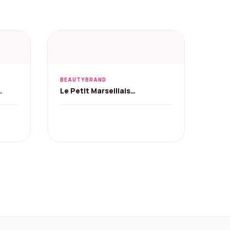
BEAUTYBRAND
Le Petit Marseillais
Douchecrème Katoen &
Klaproos 6x250ml