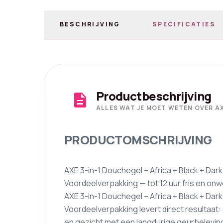
BESCHRIJVING
SPECIFICATIES
Productbeschrijving
description
ALLES WAT JE MOET WETEN OVER AX
PRODUCTOMSCHRIJVING
AXE 3-in-1 Douchegel – Africa + Black + Dark
Voordeelverpakking — tot 12 uur fris en o
AXE 3-in-1 Douchegel – Africa + Black + Dark
Voordeelverpakking levert direct resultaat: 
en gezicht met een langdurige geurbeleving 