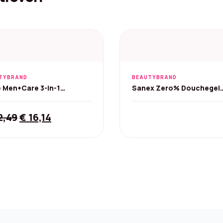
TYBRAND
BEAUTYBRAND
 Men+Care 3-in-1
Sanex Zero% Douchegel
hegel Eucalyptus + Mint
Droge Huid - 6 x 400 ml
0 ml
Original
Current
2,49
€
16,14
price
price
was:
is:
€ 32,49.
€ 16,14.