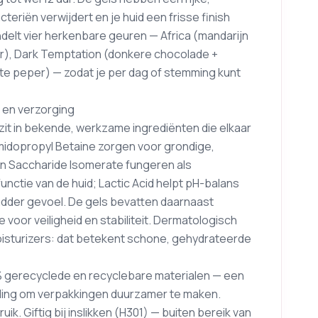
cteriën verwijdert en je huid een frisse finish
ndelt vier herkenbare geuren — Africa (mandarijn
er), Dark Temptation (donkere chocolade +
te peper) — zodat je per dag of stemming kunt
 en verzorging
 zit in bekende, werkzame ingrediënten die elkaar
midopropyl Betaine zorgen voor grondige,
n en Saccharide Isomerate fungeren als
nctie van de huid; Lactic Acid helpt pH-balans
ladder gevoel. De gels bevatten daarnaast
oor veiligheid en stabiliteit. Dermatologisch
oisturizers: dat betekent schone, gehydrateerde
0% gerecyclede en recyclebare materialen — een
lling om verpakkingen duurzamer te maken.
ik. Giftig bij inslikken (H301) — buiten bereik van