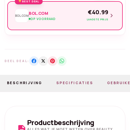
BEST DEAL
€40.99
BOL.COM
chevron_right
BOL.COM
OP VOORRAAD
LAAGSTE PRIJS
DEEL DEAL:
BESCHRIJVING
SPECIFICATIES
GEBRUIKE
Productbeschrijving
description
ALLES WAT JE MOET WETEN OVER BEAUTY