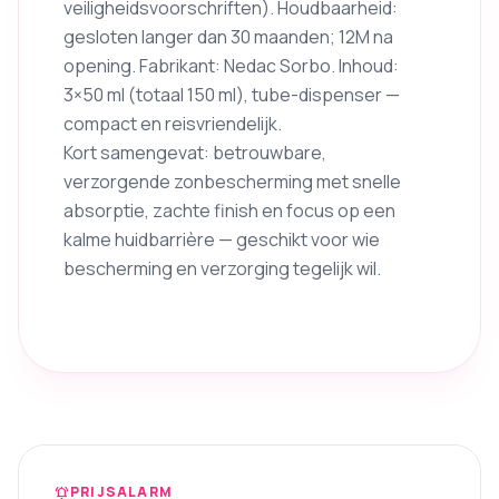
veiligheidsvoorschriften). Houdbaarheid:
gesloten langer dan 30 maanden; 12M na
opening. Fabrikant: Nedac Sorbo. Inhoud:
3×50 ml (totaal 150 ml), tube-dispenser —
compact en reisvriendelijk.
Kort samengevat: betrouwbare,
verzorgende zonbescherming met snelle
absorptie, zachte finish en focus op een
kalme huidbarrière — geschikt voor wie
bescherming en verzorging tegelijk wil.
PRIJSALARM
notifications_active