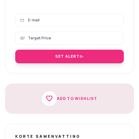
mail
payments
SET ALERT
send
favorite
ADD TO WISHLIST
KORTE SAMENVATTING