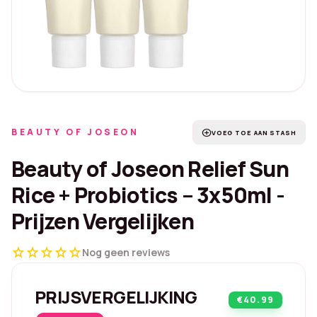
BEAUTY OF JOSEON
add_circle
VOEG TOE AAN STASH
Beauty of Joseon Relief Sun
Rice + Probiotics – 3x50ml -
Prijzen Vergelijken
star
star
star
star
star
Nog geen reviews
PRIJSVERGELIJKING
€40.99