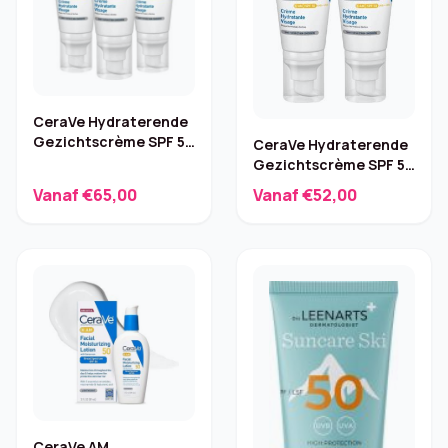
CeraVe Hydraterende
Gezichtscrème SPF 50
CeraVe Hydraterende
– 3 x 52 ml
Gezichtscrème SPF 50
– 2 x 52 ml
Vanaf €65,00
Vanaf €52,00
CeraVe AM