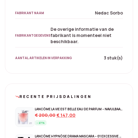
Nedac Sorbo
FABRIKANT NAAM
De overige informatie van de
fabrikant is momenteel niet
FABRIKANTGEGEVENS
beschikbaar.
3 stuk(s)
AANTAL ARTIKELEN IN VERPAKKING
RECENTE PRIJSDALINGEN
trending_down
LANCÔME LA VIE EST BELLE EAU DE PARFUM – NAVULBAAR 150 ML
Original
Current
€
200,00
€
147,00
price
price
- 27%
was:
is:
€ 200,00.
€ 147,00.
LANCÔME HYPNÔSE DRAMA MASCARA – 01 EXCESSIVE BLACK