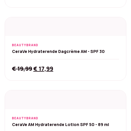
BEAUTYBRAND
CeraVe Hydraterende Dagcrème AM - SPF 30
Original
Current
€
19,99
€
17,99
price
price
was:
is:
€ 19,99.
€ 17,99.
BEAUTYBRAND
CeraVe AM Hydraterende Lotion SPF 50 - 89 ml