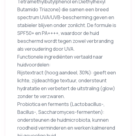
Tetramethylbutylphenol en Diethylhexyl
Butamido Triazone) die samen een breed
spectrum UVA/UVB-bescherming geven en
stabieler blijven onder zonlicht. De formule is
SPF50+ en PA++++, waardoor de huid
beschermd wordt tegen zowel verbranding
als veroudering door UVA.
Functionele ingrediënten vertaald naar
huidvoordelen:
Rijstextract (hoog aandeel, 30%): geeft een
lichte, zijdeachtige textuur, ondersteunt
hydratatie en verbetert de uitstraling (glow)
zonder te verzwaren.
Probiotica en ferments (Lactobacillus-,
Bacillus-, Saccharomyces-fermenten):
ondersteunen de huidmicrobiota, kunnen
roodheid verminderen en werken kalmerend
bij gevoelige huid.