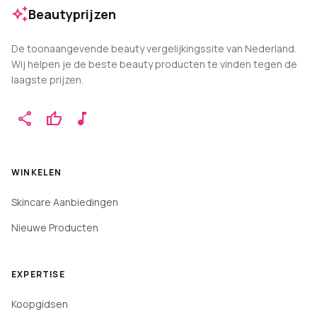
auto_awesome
Beautyprijzen
De toonaangevende beauty vergelijkingssite van Nederland.
Wij helpen je de beste beauty producten te vinden tegen de
laagste prijzen.
share
thumb_up
music_note
WINKELEN
Skincare Aanbiedingen
Nieuwe Producten
EXPERTISE
Koopgidsen