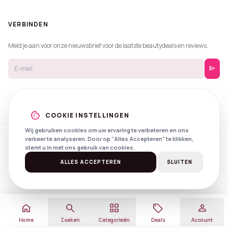
VERBINDEN
Meld je aan voor onze nieuwsbrief voor de laatste beautydeals en reviews.
send
cookie
COOKIE INSTELLINGEN
Wij gebruiken cookies om uw ervaring te verbeteren en ons
verkeer te analyseren. Door op "Alles Accepteren" te klikken,
© 2026 Beautyprijzen.
stemt u in met ons gebruik van cookies.
Created with
by
NXS Digital
Spotlights
Privacy
Voorwaarden
ALLES ACCEPTEREN
SLUITEN
home
search
grid_view
local_offer
person
Home
Zoeken
Categorieën
Deals
Account