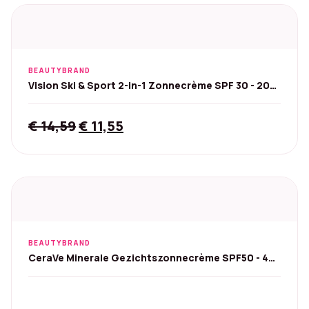
BEAUTYBRAND
Vision Ski & Sport 2-in-1 Zonnecrème SPF 30 - 20
ml
Original
Current
€
14,59
€
11,55
price
price
was:
is:
€ 14,59.
€ 11,55.
BEAUTYBRAND
CeraVe Minerale Gezichtszonnecrème SPF50 - 48
ml