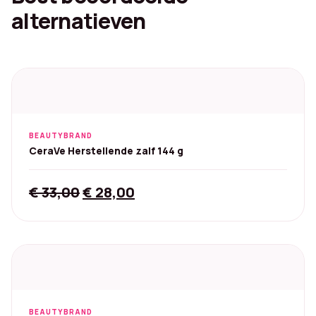
alternatieven
BEAUTYBRAND
CeraVe Herstellende zalf 144 g
Original
Current
€
33,00
€
28,00
price
price
was:
is:
€ 33,00.
€ 28,00.
BEAUTYBRAND