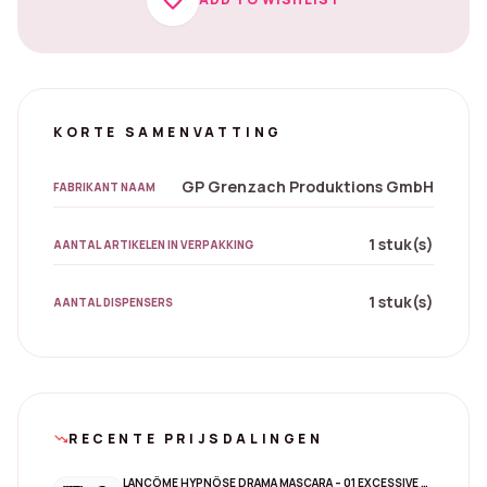
favorite
KORTE SAMENVATTING
GP Grenzach Produktions GmbH
FABRIKANT NAAM
1 stuk(s)
AANTAL ARTIKELEN IN VERPAKKING
1 stuk(s)
AANTAL DISPENSERS
RECENTE PRIJSDALINGEN
trending_down
LANCÔME HYPNÔSE DRAMA MASCARA – 01 EXCESSIVE BLACK