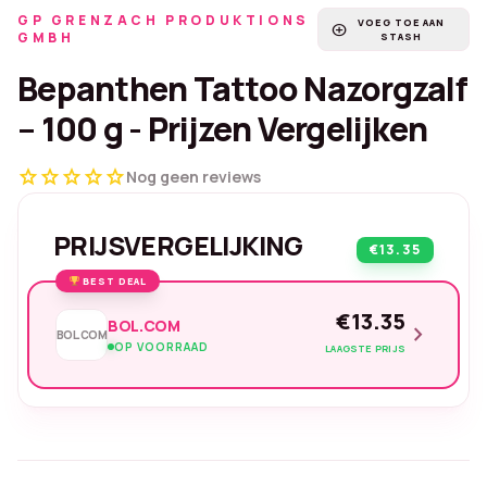
GP GRENZACH PRODUKTIONS
VOEG TOE AAN
add_circle
GMBH
STASH
Bepanthen Tattoo Nazorgzalf
– 100 g - Prijzen Vergelijken
star
star
star
star
star
Nog geen reviews
PRIJSVERGELIJKING
€13.35
BEST DEAL
€13.35
BOL.COM
chevron_right
BOL.COM
OP VOORRAAD
LAAGSTE PRIJS