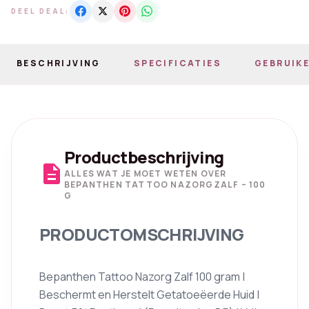
DEEL DEAL:
BESCHRIJVING
SPECIFICATIES
GEBRUIKE
Productbeschrijving
description
ALLES WAT JE MOET WETEN OVER
BEPANTHEN TATTOO NAZORGZALF – 100
G
PRODUCTOMSCHRIJVING
Bepanthen Tattoo Nazorg Zalf 100 gram |
Beschermt en Herstelt Getatoeëerde Huid |