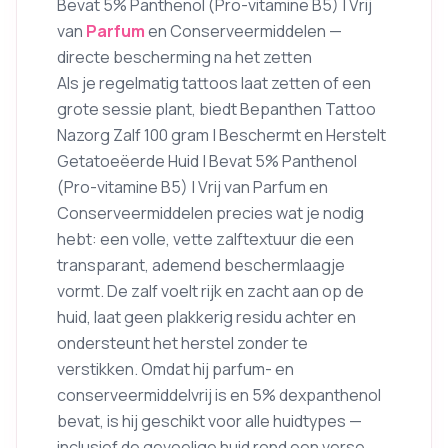
Bevat 5% Panthenol (Pro-vitamine B5) | Vrij
van
Parfum
en Conserveermiddelen —
directe bescherming na het zetten
Als je regelmatig tattoos laat zetten of een
grote sessie plant, biedt Bepanthen Tattoo
Nazorg Zalf 100 gram | Beschermt en Herstelt
Getatoeëerde Huid | Bevat 5% Panthenol
(Pro-vitamine B5) | Vrij van Parfum en
Conserveermiddelen precies wat je nodig
hebt: een volle, vette zalftextuur die een
transparant, ademend beschermlaagje
vormt. De zalf voelt rijk en zacht aan op de
huid, laat geen plakkerig residu achter en
ondersteunt het herstel zonder te
verstikken. Omdat hij parfum- en
conserveermiddelvrij is en 5% dexpanthenol
bevat, is hij geschikt voor alle huidtypes —
inclusief de gevoelige huid rond een verse