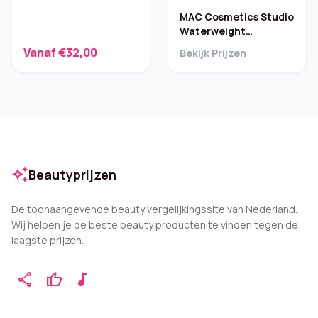
MAC Cosmetics Studio
Waterweight
Foundation SPF 30 –
Vanaf €32,00
Bekijk Prijzen
NW15
auto_awesome
Beautyprijzen
De toonaangevende beauty vergelijkingssite van Nederland.
Wij helpen je de beste beauty producten te vinden tegen de
laagste prijzen.
share
thumb_up
music_note