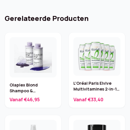
Gerelateerde Producten
L’Oréal Paris Elvive
Olaplex Blond
Multivitamines 2-in-1
Shampoo &
Shampoo – 6x250ml
Conditioner No.4P +
Vanaf €46,95
Vanaf €33,40
No.5P – 2x250ml