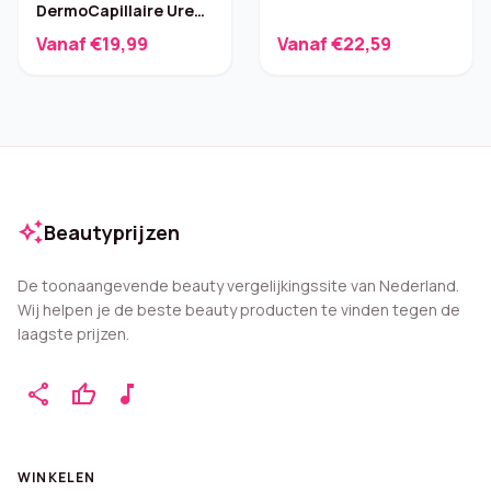
DermoCapillaire Urea
Hoofdhuid – Parfumvrij
Vanaf €19,99
Vanaf €22,59
100 ml
auto_awesome
Beautyprijzen
De toonaangevende beauty vergelijkingssite van Nederland.
Wij helpen je de beste beauty producten te vinden tegen de
laagste prijzen.
share
thumb_up
music_note
WINKELEN