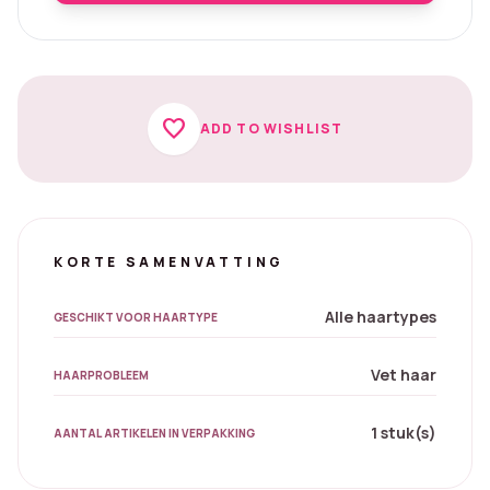
favorite
ADD TO WISHLIST
KORTE SAMENVATTING
Alle haartypes
GESCHIKT VOOR HAARTYPE
Vet haar
HAARPROBLEEM
1 stuk(s)
AANTAL ARTIKELEN IN VERPAKKING