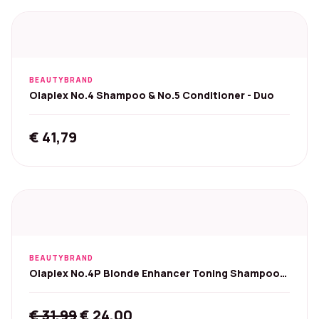
BEAUTYBRAND
Olaplex No.4 Shampoo & No.5 Conditioner - Duo
€
41,79
BEAUTYBRAND
Olaplex No.4P Blonde Enhancer Toning Shampoo
250 ml
Original
Current
€
31,99
€
24,00