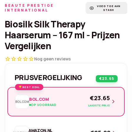
BEAUTE PRESTIGE
VOEG TOE AAN
add_circle
INTERNATIONAL
STASH
Biosilk Silk Therapy
Haarserum – 167 ml - Prijzen
Vergelijken
star
star
star
star
star
Nog geen reviews
PRIJSVERGELIJKING
€23.65
BEST DEAL
€23.65
BOL.COM
chevron_right
BOL.COM
OP VOORRAAD
LAAGSTE PRIJS
AMAZON.NL