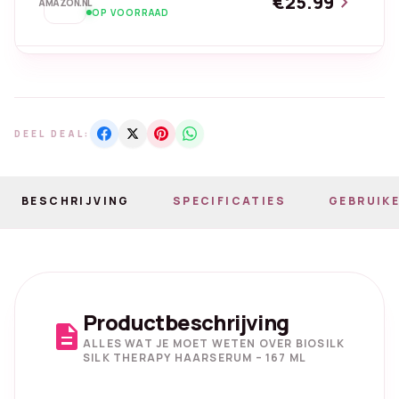
€25.99
chevron_right
AMAZON.NL
OP VOORRAAD
DEEL DEAL:
BESCHRIJVING
SPECIFICATIES
GEBRUIKE
Productbeschrijving
description
ALLES WAT JE MOET WETEN OVER BIOSILK
SILK THERAPY HAARSERUM – 167 ML