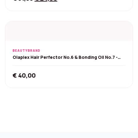
price
price
was:
is:
€ 31,99.
€ 24,00.
BEAUTYBRAND
Olaplex Hair Perfector No.6 & Bonding Oil No.7 -
Set
€
40,00