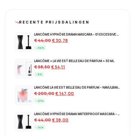
RECENTE PRIJSDALINGEN
trending_down
LANCÔME HYPNÔSE DRAMA MASCARA – 01 EXCESSIVE BLACK
Original
Current
€
44,00
€
30,78
price
price
- 30%
was:
is:
€ 44,00.
€ 30,78.
LANCÔME + LA VIE EST BELLE EAU DE PARFUM + 30 ML
Original
Current
€
58,50
€
54,11
price
price
- 8%
was:
is:
€ 58,50.
€ 54,11.
LANCÔME LA VIE EST BELLE EAU DE PARFUM – NAVULBAAR 150 ML
Original
Current
€
200,00
€
147,00
price
price
- 27%
was:
is:
€ 200,00.
€ 147,00.
LANCÔME HYPNÔSE DRAMA WATERPROOF MASCARA – EXCESSIVE BLACK
Original
Current
€
44,00
€
38,00
price
price
- 14%
was:
is: