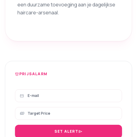
een duurzame toevoeging aan je dagelijkse
haircare-arsenaal.
PRIJSALARM
notifications_active
mail
payments
SET ALERT
send