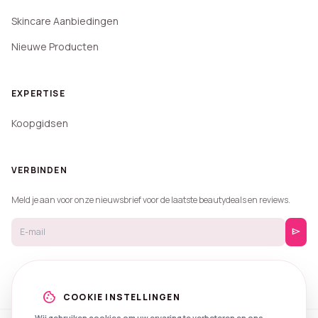
Skincare Aanbiedingen
Nieuwe Producten
EXPERTISE
Koopgidsen
VERBINDEN
Meld je aan voor onze nieuwsbrief voor de laatste beautydeals en reviews.
send
cookie
COOKIE INSTELLINGEN
Wij gebruiken cookies om uw ervaring te verbeteren en ons