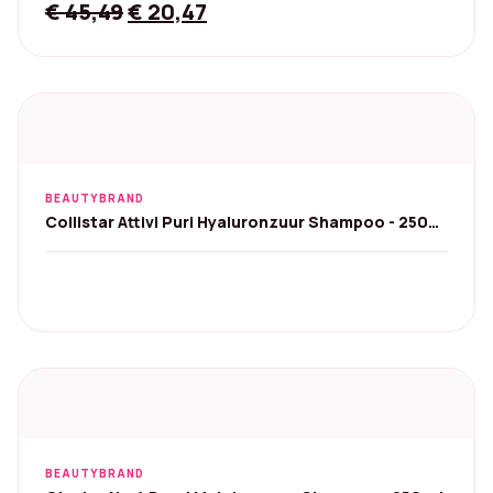
Original
Current
€
45,49
€
20,47
price
price
was:
is:
€ 45,49.
€ 20,47.
BEAUTYBRAND
Collistar Attivi Puri Hyaluronzuur Shampoo - 250
ml
BEAUTYBRAND