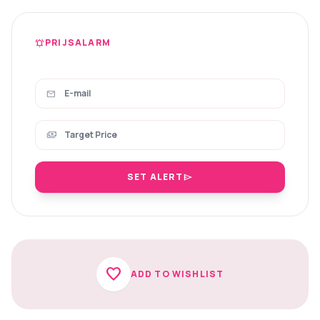
PRIJSALARM
notifications_active
mail
payments
SET ALERT
send
favorite
ADD TO WISHLIST