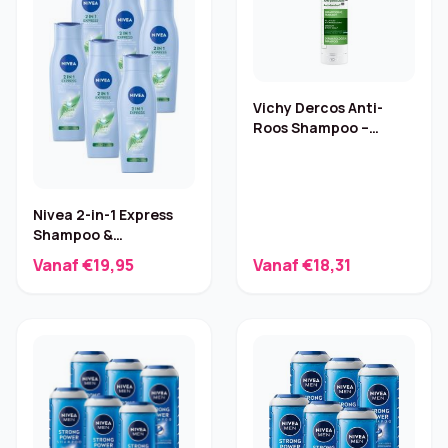
Vichy Dercos Anti-
Roos Shampoo –
Normaal tot Vet – 200
ml
Nivea 2-in-1 Express
Shampoo &
Conditioner – 6×250 ml
Vanaf €19,95
Vanaf €18,31