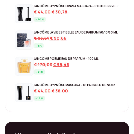
€ 200,00.
€ 115,47.
LANCÔME HYPNÔSE DRAMA MASCARA – 01 EXCESSIVE BLACK
Original
Current
€
44,00
€
30,78
price
price
- 30%
was:
is:
€ 44,00.
€ 30,78.
LANCÔME LA VIE EST BELLE EAU DE PARFUM 50/10/50 ML
Original
Current
€
93,61
€
90,66
price
price
- 3%
was:
is:
€ 93,61.
€ 90,66.
LANCÔME POÊME EAU DE PARFUM – 100 ML
Original
Current
€
170,03
€
99,48
price
price
- 41%
was:
is:
€ 170,03.
€ 99,48.
LANCÔME HYPNÔSE MASCARA – 01 L’ABSOLU DE NOIR
Original
Current
€
44,00
€
36,00
price
price
- 18%
was:
is:
€ 44,00.
€ 36,00.