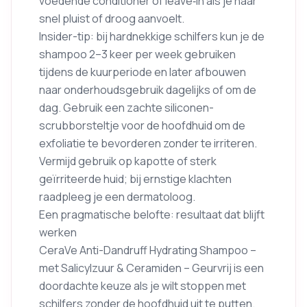
voedende conditioner of leave‑in als je haar
snel pluist of droog aanvoelt.
Insider-tip: bij hardnekkige schilfers kun je de
shampoo 2–3 keer per week gebruiken
tijdens de kuurperiode en later afbouwen
naar onderhoudsgebruik dagelijks of om de
dag. Gebruik een zachte siliconen-
scrubborsteltje voor de hoofdhuid om de
exfoliatie te bevorderen zonder te irriteren.
Vermijd gebruik op kapotte of sterk
geïrriteerde huid; bij ernstige klachten
raadpleeg je een dermatoloog.
Een pragmatische belofte: resultaat dat blijft
werken
CeraVe Anti-Dandruff Hydrating Shampoo –
met Salicylzuur & Ceramiden – Geurvrij is een
doordachte keuze als je wilt stoppen met
schilfers zonder de hoofdhuid uit te putten.