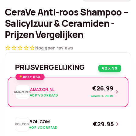
CeraVe Anti-roos Shampoo –
Salicylzuur & Ceramiden -
Prijzen Vergelijken
star
star
star
star
star
Nog geen reviews
PRIJSVERGELIJKING
€26.99
BEST DEAL
€26.99
AMAZON.NL
chevron_right
AMAZON.NL
OP VOORRAAD
LAAGSTE PRIJS
BOL.COM
€29.95
chevron_right
BOL.COM
OP VOORRAAD