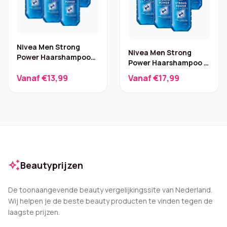
Nivea Men Strong
Nivea Men Strong
Power Haarshampoo
Power Haarshampoo –
6×250 ml
6 x 250 ml
Vanaf €13,99
Vanaf €17,99
auto_awesome
Beautyprijzen
De toonaangevende beauty vergelijkingssite van Nederland.
Wij helpen je de beste beauty producten te vinden tegen de
laagste prijzen.