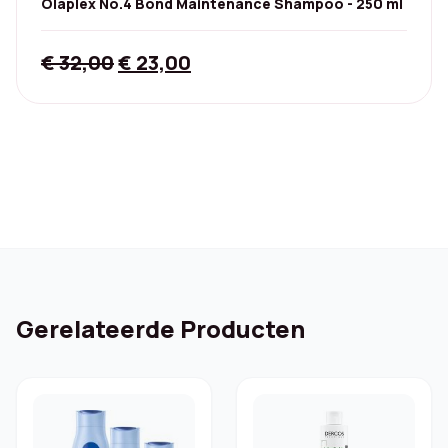
Olaplex No.4 Bond Maintenance Shampoo - 250 ml
Original
Current
€
32,00
€
23,00
price
price
was:
is:
€ 32,00.
€ 23,00.
Gerelateerde Producten