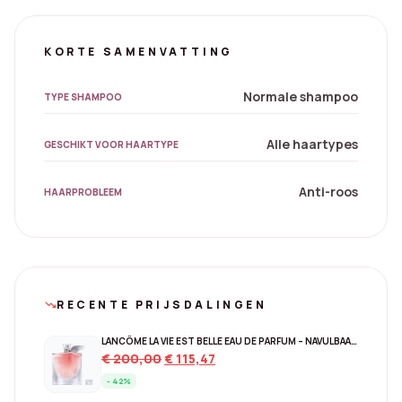
KORTE SAMENVATTING
Normale shampoo
TYPE SHAMPOO
Alle haartypes
GESCHIKT VOOR HAARTYPE
Anti-roos
HAARPROBLEEM
RECENTE PRIJSDALINGEN
trending_down
LANCÔME LA VIE EST BELLE EAU DE PARFUM – NAVULBAAR 150 ML
Original
Current
€
200,00
€
115,47
price
price
- 42%
was:
is: