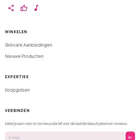
share
thumb_up
music_note
WINKELEN
Skincare Aanbiedingen
Nieuwe Producten
EXPERTISE
Koopgidsen
VERBINDEN
Meld je aan voor onze nieuwsbrief voor de laatste beautydeals en reviews.
send