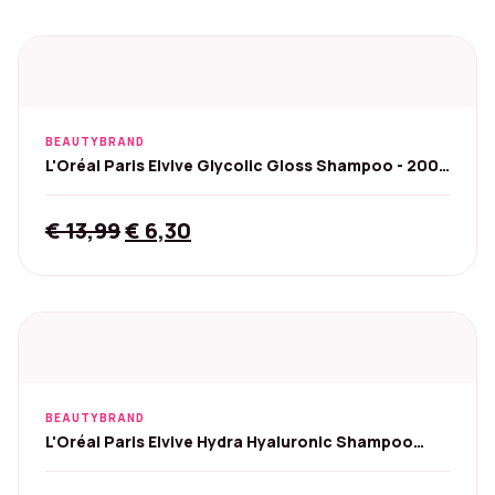
BEAUTYBRAND
L'Oréal Paris Elvive Glycolic Gloss Shampoo - 200
ml
Original
Current
€
13,99
€
6,30
price
price
was:
is:
€ 13,99.
€ 6,30.
BEAUTYBRAND
L'Oréal Paris Elvive Hydra Hyaluronic Shampoo
6x250 ml