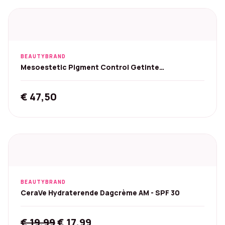
BEAUTYBRAND
Mesoestetic Pigment Control Getinte
Zonnecrème SPF50+ 50ml
€
47,50
BEAUTYBRAND
CeraVe Hydraterende Dagcrème AM - SPF 30
Original
Current
€
19,99
€
17,99