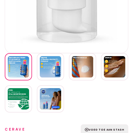
CERAVE
add_circle
VOEG TOE AAN STASH