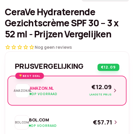
CeraVe Hydraterende
Gezichtscrème SPF 30 – 3 x
52 ml - Prijzen Vergelijken
star
star
star
star
star
Nog geen reviews
PRIJSVERGELIJKING
€12.09
BEST DEAL
€12.09
AMAZON.NL
chevron_right
AMAZON.NL
OP VOORRAAD
LAAGSTE PRIJS
BOL.COM
€57.71
chevron_right
BOL.COM
OP VOORRAAD