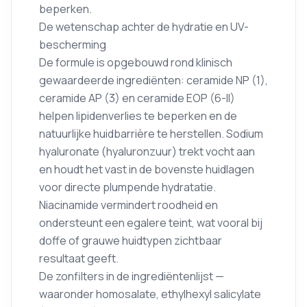
beperken.
De wetenschap achter de hydratie en UV-
bescherming
De formule is opgebouwd rond klinisch
gewaardeerde ingrediënten: ceramide NP (1),
ceramide AP (3) en ceramide EOP (6-II)
helpen lipidenverlies te beperken en de
natuurlijke huidbarrière te herstellen. Sodium
hyaluronate (hyaluronzuur) trekt vocht aan
en houdt het vast in de bovenste huidlagen
voor directe plumpende hydratatie.
Niacinamide vermindert roodheid en
ondersteunt een egalere teint, wat vooral bij
doffe of grauwe huidtypen zichtbaar
resultaat geeft.
De zonfilters in de ingrediëntenlijst —
waaronder homosalate, ethylhexyl salicylate