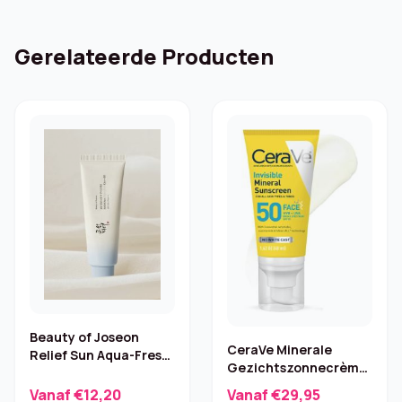
Gerelateerde Producten
Beauty of Joseon
CeraVe Minerale
Relief Sun Aqua-Fresh
Gezichtszonnecrème
– Rice & B5, 50 ml
SPF50 – 48 ml
Vanaf €12,20
Vanaf €29,95