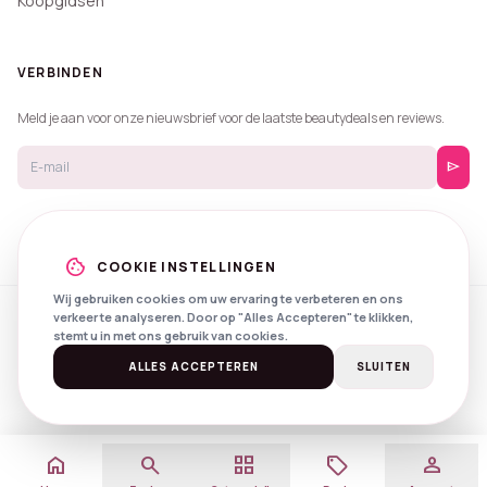
Koopgidsen
VERBINDEN
Meld je aan voor onze nieuwsbrief voor de laatste beautydeals en reviews.
send
cookie
COOKIE INSTELLINGEN
Wij gebruiken cookies om uw ervaring te verbeteren en ons
verkeer te analyseren. Door op "Alles Accepteren" te klikken,
© 2026 Beautyprijzen.
stemt u in met ons gebruik van cookies.
Created with
by
NXS Digital
Spotlights
Privacy
Voorwaarden
ALLES ACCEPTEREN
SLUITEN
home
search
grid_view
local_offer
person