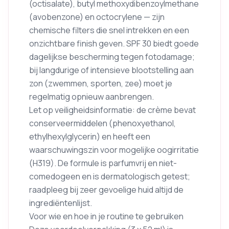
(octisalate), butyl methoxydibenzoylmethane
(avobenzone) en octocrylene — zijn
chemische filters die snel intrekken en een
onzichtbare finish geven. SPF 30 biedt goede
dagelijkse bescherming tegen fotodamage;
bij langdurige of intensieve blootstelling aan
zon (zwemmen, sporten, zee) moet je
regelmatig opnieuw aanbrengen.
Let op veiligheidsinformatie: de crème bevat
conserveermiddelen (phenoxyethanol,
ethylhexylglycerin) en heeft een
waarschuwingszin voor mogelijke oogirritatie
(H319). De formule is parfumvrij en niet-
comedogeen en is dermatologisch getest;
raadpleeg bij zeer gevoelige huid altijd de
ingrediëntenlijst.
Voor wie en hoe in je routine te gebruiken