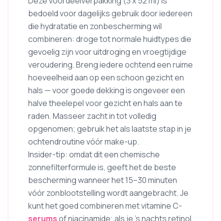
Deze voordeelverpakking (3 x 52 ml) is
bedoeld voor dagelijks gebruik door iedereen
die hydratatie en zonbescherming wil
combineren: droge tot normale huidtypes die
gevoelig zijn voor uitdroging en vroegtijdige
veroudering. Breng iedere ochtend een ruime
hoeveelheid aan op een schoon gezicht en
hals — voor goede dekking is ongeveer een
halve theelepel voor gezicht en hals aan te
raden. Masseer zacht in tot volledig
opgenomen; gebruik het als laatste stap in je
ochtendroutine vóór make-up.
Insider-tip: omdat dit een chemische
zonnefilterformule is, geeft het de beste
bescherming wanneer het 15–30 minuten
vóór zonblootstelling wordt aangebracht. Je
kunt het goed combineren met vitamine C-
serums
of niacinamide; als je ’s nachts retinol