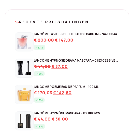
RECENTE PRIJSDALINGEN
trending_down
LANCÔME LA VIE EST BELLE EAU DE PARFUM – NAVULBAAR 150 ML
Original
Current
€
200,00
€
147,00
price
price
- 27%
was:
is:
€ 200,00.
€ 147,00.
LANCÔME HYPNÔSE DRAMA MASCARA – 01 EXCESSIVE BLACK
Original
Current
€
44,00
€
37,00
price
price
- 16%
was:
is:
€ 44,00.
€ 37,00.
LANCÔME POÊME EAU DE PARFUM – 100 ML
Original
Current
€
170,03
€
142,80
price
price
- 16%
was:
is:
€ 170,03.
€ 142,80.
LANCÔME HYPNÔSE MASCARA – 02 BROWN
Original
Current
€
44,00
€
36,00
price
price
- 18%
was:
is: