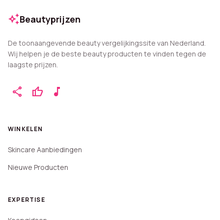
auto_awesome
Beautyprijzen
De toonaangevende beauty vergelijkingssite van Nederland.
Wij helpen je de beste beauty producten te vinden tegen de
laagste prijzen.
share
thumb_up
music_note
WINKELEN
Skincare Aanbiedingen
Nieuwe Producten
EXPERTISE