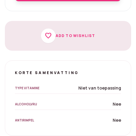
favorite
ADD TO WISHLIST
KORTE SAMENVATTING
Niet van toepassing
TYPE VITAMINE
Nee
ALCOHOLVRIJ
Nee
ANTIRIMPEL