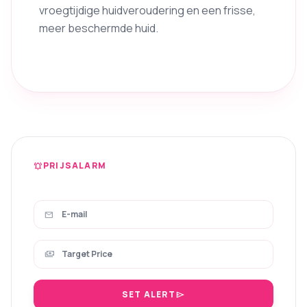
vroegtijdige huidveroudering en een frisse,
meer beschermde huid.
PRIJSALARM
notifications_active
mail
payments
SET ALERT
send