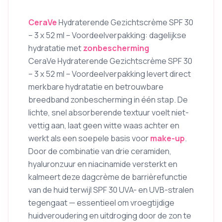
CeraVe
Hydraterende Gezichtscrème SPF 30
– 3 x 52 ml – Voordeelverpakking: dagelijkse
hydratatie met
zonbescherming
CeraVe Hydraterende Gezichtscrème SPF 30
– 3 x 52 ml – Voordeelverpakking levert direct
merkbare hydratatie en betrouwbare
breedband zonbescherming in één stap. De
lichte, snel absorberende textuur voelt niet-
vettig aan, laat geen witte waas achter en
werkt als een soepele basis voor
make-up
.
Door de combinatie van drie ceramiden,
hyaluronzuur en niacinamide versterkt en
kalmeert deze dagcrème de barrièrefunctie
van de huid terwijl SPF 30 UVA- en UVB-stralen
tegengaat — essentieel om vroegtijdige
huidveroudering en uitdroging door de zon te