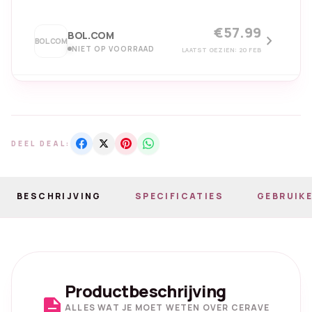
€57.99
BOL.COM
chevron_right
BOL.COM
NIET OP VOORRAAD
LAATST GEZIEN: 20 FEB
DEEL DEAL:
BESCHRIJVING
SPECIFICATIES
GEBRUIKE
Productbeschrijving
description
ALLES WAT JE MOET WETEN OVER CERAVE