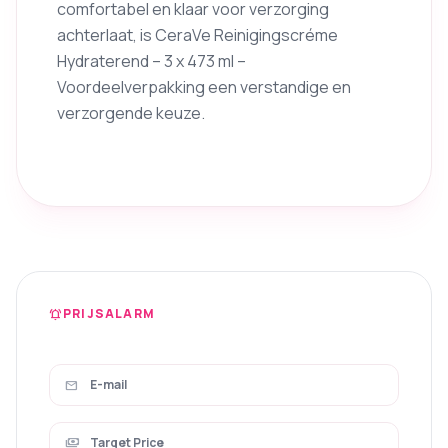
comfortabel en klaar voor verzorging
achterlaat, is CeraVe Reinigingscréme
Hydraterend – 3 x 473 ml –
Voordeelverpakking een verstandige en
verzorgende keuze.
PRIJSALARM
notifications_active
mail
payments