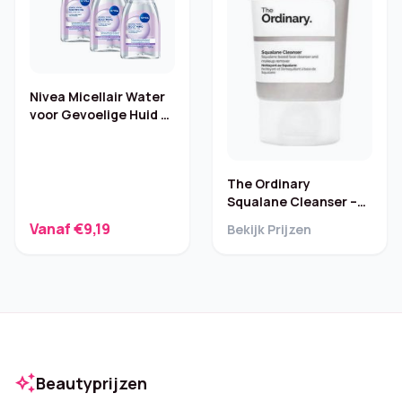
Nivea Micellair Water
voor Gevoelige Huid –
6 x 100 ml
The Ordinary
Squalane Cleanser –
50 ml
Vanaf €9,19
Bekijk Prijzen
auto_awesome
Beautyprijzen