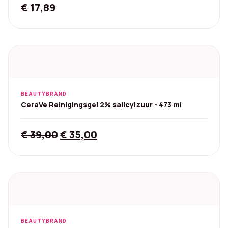
€
17,89
BEAUTYBRAND
CeraVe Reinigingsgel 2% salicylzuur - 473 ml
Original
Current
€
39,00
€
35,00
price
price
was:
is:
€ 39,00.
€ 35,00.
BEAUTYBRAND