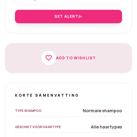
SET ALERT
send
favorite
ADD TO WISHLIST
KORTE SAMENVATTING
Normale shampoo
TYPE SHAMPOO
Alle haartypes
GESCHIKT VOOR HAARTYPE