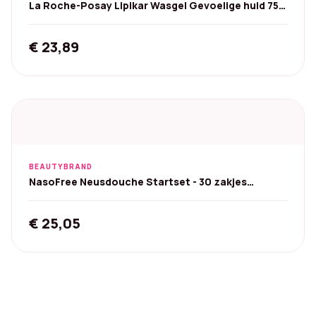
La Roche-Posay Lipikar Wasgel Gevoelige huid 750
ml
€
23,89
BEAUTYBRAND
NasoFree Neusdouche Startset - 30 zakjes
spoelzout
€
25,05