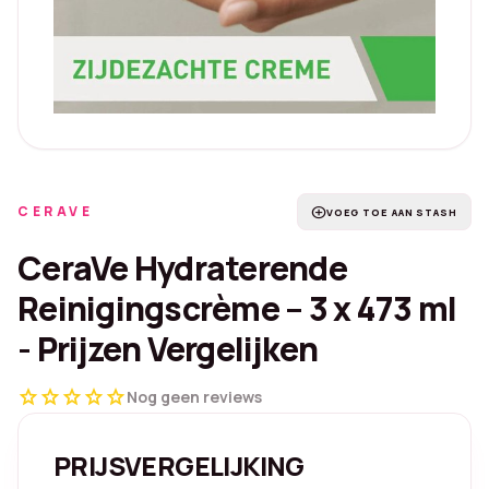
CERAVE
add_circle
VOEG TOE AAN STASH
CeraVe Hydraterende
Reinigingscrème – 3 x 473 ml
- Prijzen Vergelijken
star
star
star
star
star
Nog geen reviews
PRIJSVERGELIJKING