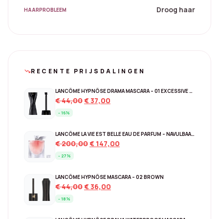
Droog haar
HAARPROBLEEM
RECENTE PRIJSDALINGEN
trending_down
LANCÔME HYPNÔSE DRAMA MASCARA – 01 EXCESSIVE BLACK
Original
Current
€
44,00
€
37,00
price
price
- 16%
was:
is:
€ 44,00.
€ 37,00.
LANCÔME LA VIE EST BELLE EAU DE PARFUM – NAVULBAAR 150 ML
Original
Current
€
200,00
€
147,00
price
price
- 27%
was:
is:
€ 200,00.
€ 147,00.
LANCÔME HYPNÔSE MASCARA – 02 BROWN
Original
Current
€
44,00
€
36,00
price
price
- 18%
was:
is:
€ 44,00.
€ 36,00.