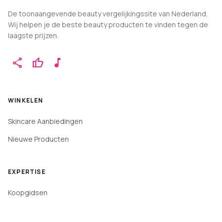
De toonaangevende beauty vergelijkingssite van Nederland.
Wij helpen je de beste beauty producten te vinden tegen de
laagste prijzen.
share
thumb_up
music_note
WINKELEN
Skincare Aanbiedingen
Nieuwe Producten
EXPERTISE
Koopgidsen