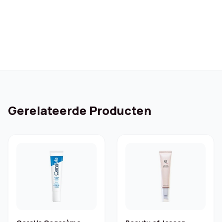
was:
is:
€ 21,99.
€ 13,72.
Gerelateerde Producten