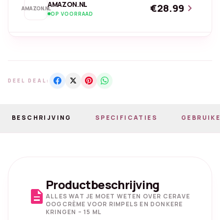
AMAZON.NL
€28.99
chevron_right
AMAZON.NL
OP VOORRAAD
DEEL DEAL:
BESCHRIJVING
SPECIFICATIES
GEBRUIKE
Productbeschrijving
description
ALLES WAT JE MOET WETEN OVER CERAVE
OOGCRÈME VOOR RIMPELS EN DONKERE
KRINGEN – 15 ML