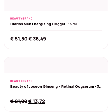
BEAUTYBRAND
Clarins Men Energizing Ooggel - 15 ml
Original
Current
€
51,50
€
36,49
price
price
was:
is:
€ 51,50.
€ 36,49.
BEAUTYBRAND
Beauty of Joseon Ginseng + Retinal Oogserum - 30
ml
Original
Current
€
21,99
€
13,72
price
price