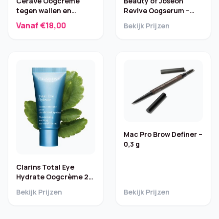
CeraVe Oogcrème
Beauty of Joseon
tegen wallen en
Revive Oogserum –
donkere kringen – 14
Ginseng & Retinal, 30
Vanaf €18,00
Bekijk Prijzen
ml
ml
Mac Pro Brow Definer –
0,3 g
Clarins Total Eye
Hydrate Oogcrème 20
ml
Bekijk Prijzen
Bekijk Prijzen