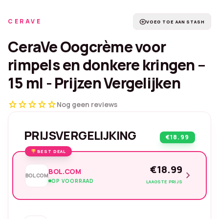
CERAVE
add_circle
VOEG TOE AAN STASH
CeraVe Oogcrème voor
rimpels en donkere kringen –
15 ml - Prijzen Vergelijken
star
star
star
star
star
Nog geen reviews
PRIJSVERGELIJKING
€18.99
BEST DEAL
€18.99
BOL.COM
chevron_right
BOL.COM
OP VOORRAAD
LAAGSTE PRIJS