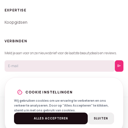
EXPERTISE
Koopgidsen
VERBINDEN
Meld je aan voor onze nieuwsbrief voor de laatste beautydeals en reviews.
send
cookie
COOKIE INSTELLINGEN
Wij gebruiken cookies om uw ervaring te verbeteren en ons
verkeer te analyseren. Door op "Alles Accepteren" te klikken,
© 2026 Beautyprijzen.
stemt u in met ons gebruik van cookies.
Created with
by
NXS Digital
Spotlights
Privacy
Voorwaarden
ALLES ACCEPTEREN
SLUITEN