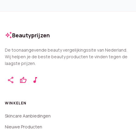
auto_awesome
Beautyprijzen
De toonaangevende beauty vergelijkingssite van Nederland.
Wij helpen je de beste beauty producten te vinden tegen de
laagste prijzen.
share
thumb_up
music_note
WINKELEN
Skincare Aanbiedingen
Nieuwe Producten