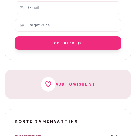
mail
payments
SET ALERT
send
favorite
ADD TO WISHLIST
KORTE SAMENVATTING