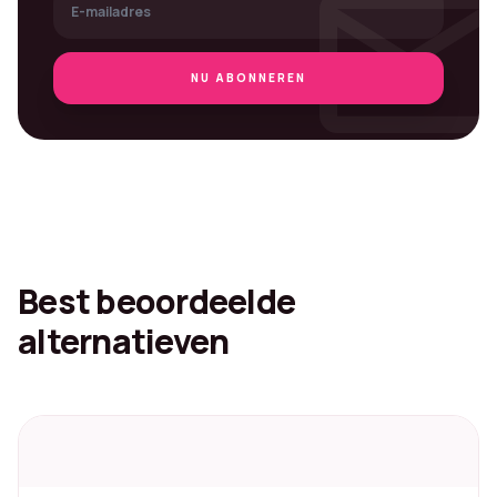
mai
NU ABONNEREN
Best beoordeelde
alternatieven