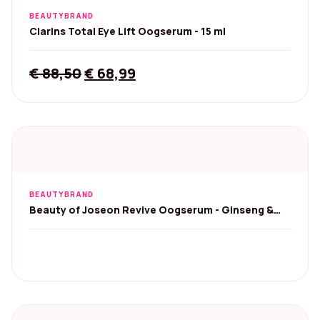
BEAUTYBRAND
Clarins Total Eye Lift Oogserum - 15 ml
Original
Current
€
88,50
€
68,99
price
price
was:
is:
€ 88,50.
€ 68,99.
BEAUTYBRAND
Beauty of Joseon Revive Oogserum - Ginseng &
Retinal, 30 ml