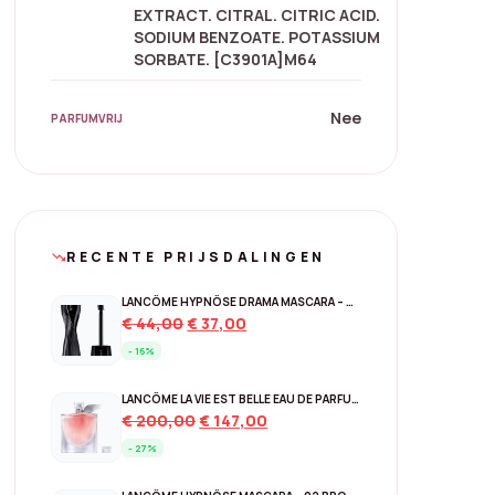
EXTRACT. CITRAL. CITRIC ACID.
SODIUM BENZOATE. POTASSIUM
SORBATE. [C3901A]M64
Nee
PARFUMVRIJ
RECENTE PRIJSDALINGEN
trending_down
LANCÔME HYPNÔSE DRAMA MASCARA – 01 EXCESSIVE BLACK
Original
Current
€
44,00
€
37,00
price
price
- 16%
was:
is:
€ 44,00.
€ 37,00.
LANCÔME LA VIE EST BELLE EAU DE PARFUM – NAVULBAAR 150 ML
Original
Current
€
200,00
€
147,00
price
price
- 27%
was:
is:
€ 200,00.
€ 147,00.