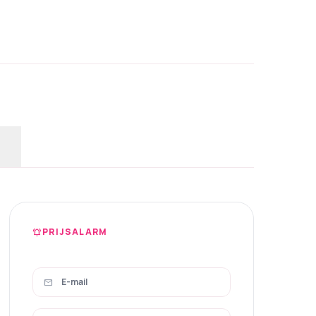
PRIJSALARM
notifications_active
mail