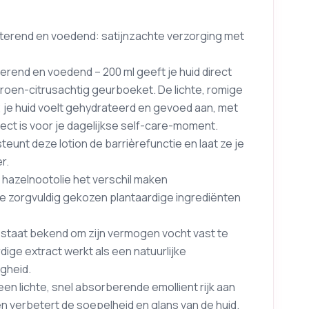
aterend en voedend: satijnzachte verzorging met
terend en voedend – 200 ml geeft je huid direct
roen-citrusachtig geurboeket. De lichte, romige
u; je huid voelt gehydrateerd en gevoed aan, met
ect is voor je dagelijkse self-care-moment.
eunt deze lotion de barrièrefunctie en laat ze je
r.
hazelnootolie het verschil maken
wee zorgvuldig gekozen plantaardige ingrediënten
 staat bekend om zijn vermogen vocht vast te
dige extract werkt als een natuurlijke
igheid.
 een lichte, snel absorberende emollient rijk aan
n verbetert de soepelheid en glans van de huid.