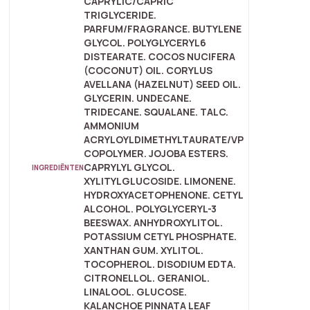
CAPRYLIC/CAPRIC
TRIGLYCERIDE.
PARFUM/FRAGRANCE. BUTYLENE
GLYCOL. POLYGLYCERYL6
DISTEARATE. COCOS NUCIFERA
(COCONUT) OIL. CORYLUS
AVELLANA (HAZELNUT) SEED OIL.
GLYCERIN. UNDECANE.
TRIDECANE. SQUALANE. TALC.
AMMONIUM
ACRYLOYLDIMETHYLTAURATE/VP
COPOLYMER. JOJOBA ESTERS.
CAPRYLYL GLYCOL.
INGREDIËNTEN
XYLITYLGLUCOSIDE. LIMONENE.
HYDROXYACETOPHENONE. CETYL
ALCOHOL. POLYGLYCERYL-3
BEESWAX. ANHYDROXYLITOL.
POTASSIUM CETYL PHOSPHATE.
XANTHAN GUM. XYLITOL.
TOCOPHEROL. DISODIUM EDTA.
CITRONELLOL. GERANIOL.
LINALOOL. GLUCOSE.
KALANCHOE PINNATA LEAF