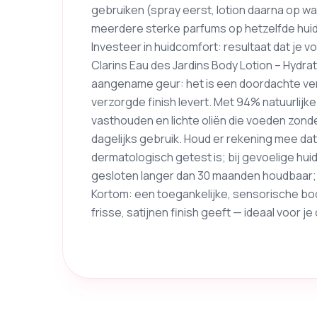
gebruiken (spray eerst, lotion daarna op 
meerdere sterke parfums op hetzelfde hui
Investeer in huidcomfort: resultaat dat je vo
Clarins Eau des Jardins Body Lotion – Hydr
aangename geur: het is een doordachte ver
verzorgde finish levert. Met 94% natuurlijk
vasthouden en lichte oliën die voeden zonde
dagelijks gebruik. Houd er rekening mee da
dermatologisch getest is; bij gevoelige hui
gesloten langer dan 30 maanden houdbaar;
Kortom: een toegankelijke, sensorische body
frisse, satijnen finish geeft — ideaal voor j