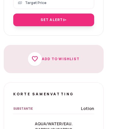
payments
SET ALERT
send
favorite
ADD TO WISHLIST
KORTE SAMENVATTING
Lotion
SUBSTANTIE
AQUA/WATER/EAU.