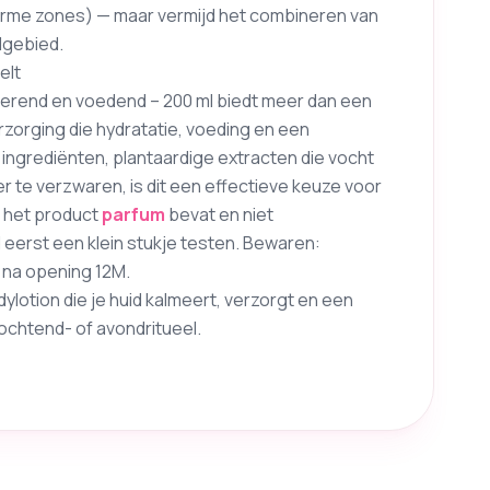
warme zones) — maar vermijd het combineren van
dgebied.
elt
aterend en voedend – 200 ml biedt meer dan een
zorging die hydratatie, voeding en een
e ingrediënten, plantaardige extracten die vocht
r te verzwaren, is dit een effectieve keuze voor
t het product
parfum
bevat en niet
d eerst een klein stukje testen. Bewaren:
 na opening 12M.
lotion die je huid kalmeert, verzorgt en een
e ochtend- of avondritueel.