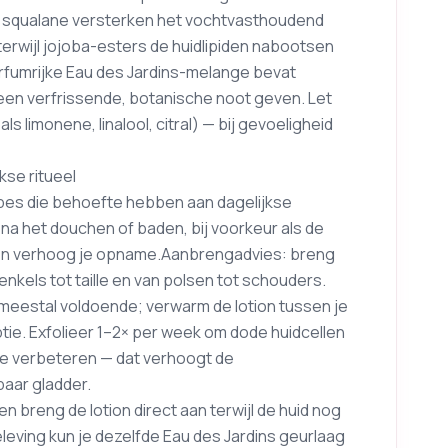
n squalane versterken het vochtvasthoudend
terwijl jojoba-esters de huidlipiden nabootsen
parfumrijke Eau des Jardins-melange bevat
 een verfrissende, botanische noot geven. Let
ls limonene, linalool, citral) — bij gevoeligheid
kse ritueel
types die behoefte hebben aan dagelijkse
 na het douchen of baden, bij voorkeur als de
t af en verhoog je opname.Aanbrengadvies: breng
kels tot taille en van polsen tot schouders.
meestal voldoende; verwarm de lotion tussen je
ie. Exfolieer 1–2× per week om dode huidcellen
te verbeteren — dat verhoogt de
baar gladder.
n breng de lotion direct aan terwijl de huid nog
eleving kun je dezelfde Eau des Jardins geurlaag