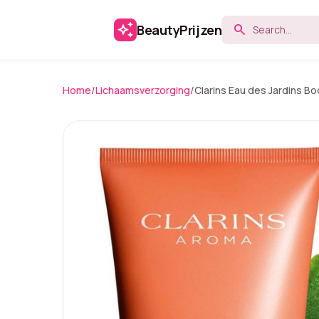
auto_awesome
BeautyPrijzen
search
Home
/
Lichaamsverzorging
/
Clarins Eau des Jardins Bo