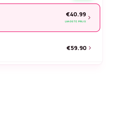
€40.99
chevron_right
LAAGSTE PRIJS
€59.90
chevron_right