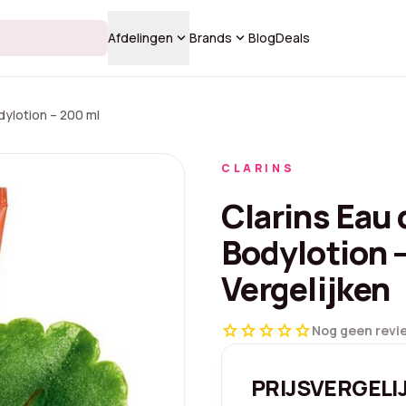
keyboard_arrow_down
keyboard_arrow_down
Afdelingen
Brands
Blog
Deals
dylotion – 200 ml
CLARINS
Clarins Eau 
Bodylotion –
Vergelijken
star
star
star
star
star
Nog geen revi
PRIJSVERGELI