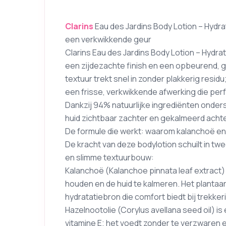
Clarins
Eau des Jardins Body Lotion – Hydr
een verkwikkende geur
Clarins Eau des Jardins Body Lotion – Hydra
een zijdezachte finish en een opbeurend, g
textuur trekt snel in zonder plakkerig resid
een frisse, verkwikkende afwerking die perf
Dankzij 94% natuurlijke ingrediënten onderst
huid zichtbaar zachter en gekalmeerd achte
De formule die werkt: waarom kalanchoë en 
De kracht van deze bodylotion schuilt in t
en slimme textuurbouw:
Kalanchoë (Kalanchoe pinnata leaf extract)
houden en de huid te kalmeren. Het plantaar
hydratatiebron die comfort biedt bij trekker
Hazelnootolie (Corylus avellana seed oil) is
vitamine E; het voedt zonder te verzwaren e