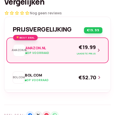
Vergelijken
star
star
star
star
star
Nog geen reviews
PRIJSVERGELIJKING
€19.99
BEST DEAL
€19.99
AMAZON.NL
chevron_right
AMAZON.NL
OP VOORRAAD
LAAGSTE PRIJS
BOL.COM
€52.70
chevron_right
BOL.COM
OP VOORRAAD