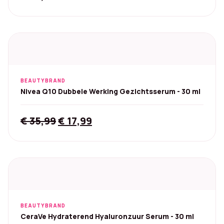
BEAUTYBRAND
Nivea Q10 Dubbele Werking Gezichtsserum - 30 ml
Original
Current
€
35,99
€
17,99
price
price
was:
is:
€ 35,99.
€ 17,99.
BEAUTYBRAND
CeraVe Hydraterend Hyaluronzuur Serum - 30 ml