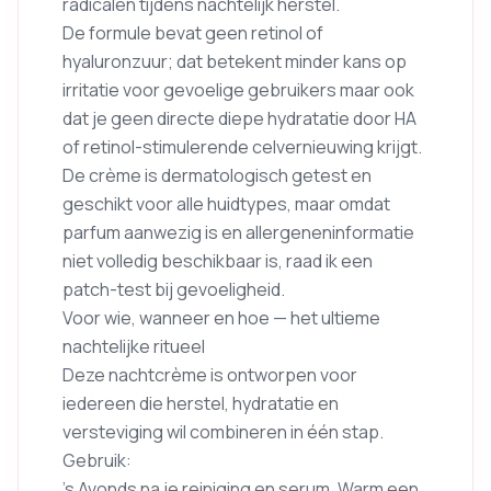
radicalen tijdens nachtelijk herstel.
De formule bevat geen retinol of
hyaluronzuur; dat betekent minder kans op
irritatie voor gevoelige gebruikers maar ook
dat je geen directe diepe hydratatie door HA
of retinol-stimulerende celvernieuwing krijgt.
De crème is dermatologisch getest en
geschikt voor alle huidtypes, maar omdat
parfum aanwezig is en allergeneninformatie
niet volledig beschikbaar is, raad ik een
patch-test bij gevoeligheid.
Voor wie, wanneer en hoe — het ultieme
nachtelijke ritueel
Deze nachtcrème is ontworpen voor
iedereen die herstel, hydratatie en
versteviging wil combineren in één stap.
Gebruik:
’s Avonds na je reiniging en serum. Warm een