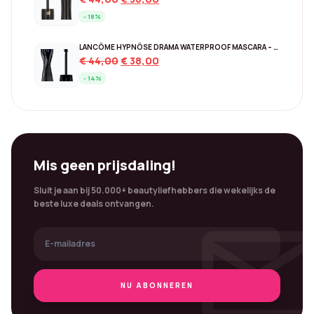
price
price
- 18%
was:
is:
€ 44,00.
€ 36,00.
LANCÔME HYPNÔSE DRAMA WATERPROOF MASCARA – EXCESSIVE BLACK
Original
Current
€
44,00
€
38,00
price
price
- 14%
was:
is:
€ 44,00.
€ 38,00.
Mis geen prijsdaling!
Sluit je aan bij 50.000+ beautyliefhebbers die wekelijks de
mai
beste luxe deals ontvangen.
NU ABONNEREN