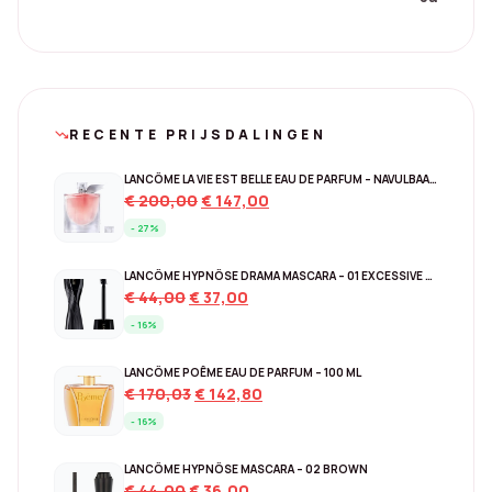
RECENTE PRIJSDALINGEN
trending_down
LANCÔME LA VIE EST BELLE EAU DE PARFUM – NAVULBAAR 150 ML
Original
Current
€
200,00
€
147,00
price
price
- 27%
was:
is:
€ 200,00.
€ 147,00.
LANCÔME HYPNÔSE DRAMA MASCARA – 01 EXCESSIVE BLACK
Original
Current
€
44,00
€
37,00
price
price
- 16%
was:
is:
€ 44,00.
€ 37,00.
LANCÔME POÊME EAU DE PARFUM – 100 ML
Original
Current
€
170,03
€
142,80
price
price
- 16%
was:
is:
€ 170,03.
€ 142,80.
LANCÔME HYPNÔSE MASCARA – 02 BROWN
Original
Current
€
44,00
€
36,00