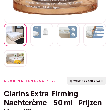
CLARINS BENELUX N.V.
add_circle
VOEG TOE AAN STASH
Clarins Extra-Firming
Nachtcrème – 50 ml - Prijzen