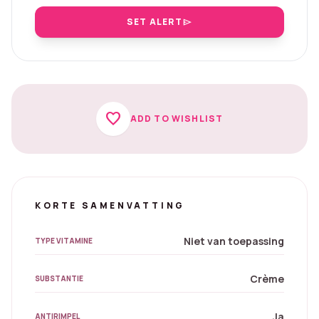
SET ALERT
send
favorite
ADD TO WISHLIST
KORTE SAMENVATTING
Niet van toepassing
TYPE VITAMINE
Crème
SUBSTANTIE
Ja
ANTIRIMPEL