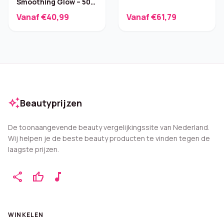
Smoothing Glow – 50
ml
Vanaf €40,99
Vanaf €61,79
auto_awesome
Beautyprijzen
De toonaangevende beauty vergelijkingssite van Nederland.
Wij helpen je de beste beauty producten te vinden tegen de
laagste prijzen.
share
thumb_up
music_note
WINKELEN