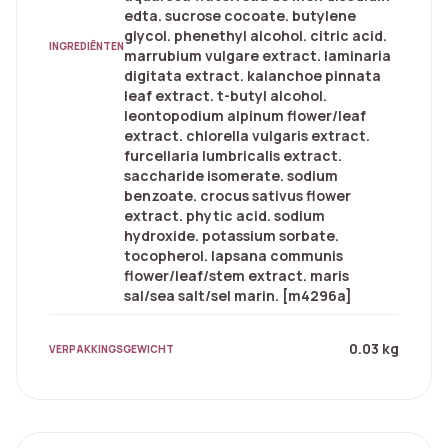
edta. sucrose cocoate. butylene
glycol. phenethyl alcohol. citric acid.
INGREDIËNTEN
marrubium vulgare extract. laminaria
digitata extract. kalanchoe pinnata
leaf extract. t-butyl alcohol.
leontopodium alpinum flower/leaf
extract. chlorella vulgaris extract.
furcellaria lumbricalis extract.
saccharide isomerate. sodium
benzoate. crocus sativus flower
extract. phytic acid. sodium
hydroxide. potassium sorbate.
tocopherol. lapsana communis
flower/leaf/stem extract. maris
sal/sea salt/sel marin. [m4296a]
0.03 kg
VERPAKKINGSGEWICHT