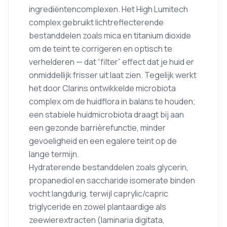
ingrediëntencomplexen. Het High Lumitech
complex gebruikt lichtreflecterende
bestanddelen zoals mica en titanium dioxide
om de teint te corrigeren en optisch te
verhelderen — dat “filter” effect dat je huid er
onmiddellijk frisser uit laat zien. Tegelijk werkt
het door Clarins ontwikkelde microbiota
complex om de huidflora in balans te houden;
een stabiele huidmicrobiota draagt bij aan
een gezonde barrièrefunctie, minder
gevoeligheid en een egalere teint op de
lange termijn.
Hydraterende bestanddelen zoals glycerin,
propanediol en saccharide isomerate binden
vocht langdurig, terwijl caprylic/capric
triglyceride en zowel plantaardige als
zeewierextracten (laminaria digitata,