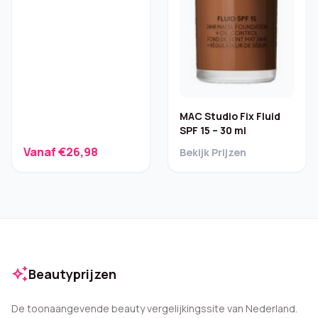
3 g
MAC Studio Fix Fluid
SPF 15 – 30 ml
Vanaf €26,98
Bekijk Prijzen
auto_awesome
Beautyprijzen
De toonaangevende beauty vergelijkingssite van Nederland.