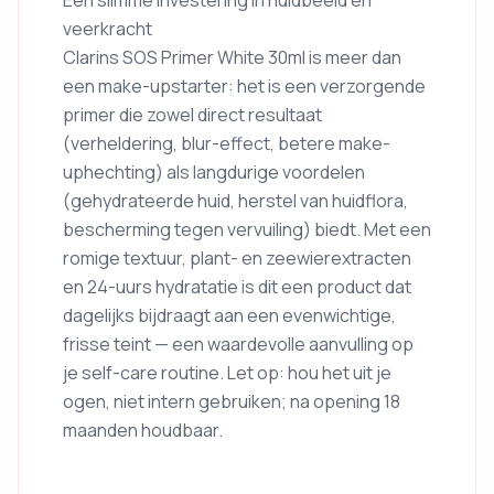
Een slimme investering in huidbeeld en
veerkracht
Clarins SOS Primer White 30ml is meer dan
een make-upstarter: het is een verzorgende
primer die zowel direct resultaat
(verheldering, blur-effect, betere make-
uphechting) als langdurige voordelen
(gehydrateerde huid, herstel van huidflora,
bescherming tegen vervuiling) biedt. Met een
romige textuur, plant- en zeewierextracten
en 24-uurs hydratatie is dit een product dat
dagelijks bijdraagt aan een evenwichtige,
frisse teint — een waardevolle aanvulling op
je self-care routine. Let op: hou het uit je
ogen, niet intern gebruiken; na opening 18
maanden houdbaar.