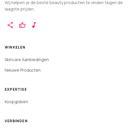
Wij helpen je de beste beauty producten te vinden tegen de
laagste prijzen.
share
thumb_up
music_note
WINKELEN
Skincare Aanbiedingen
Nieuwe Producten
EXPERTISE
Koopgidsen
VERBINDEN