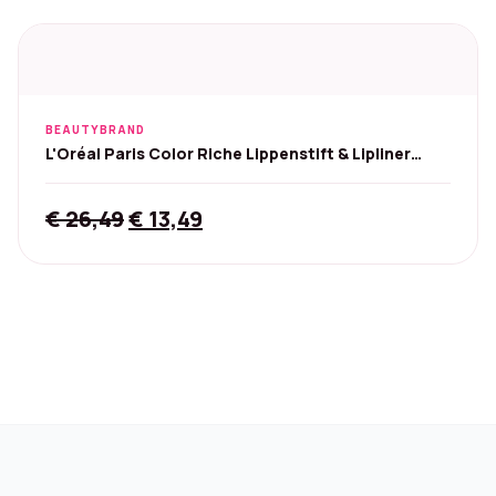
BEAUTYBRAND
L'Oréal Paris Color Riche Lippenstift & Lipliner
601/236
Original
Current
€
26,49
€
13,49
price
price
was:
is:
€ 26,49.
€ 13,49.