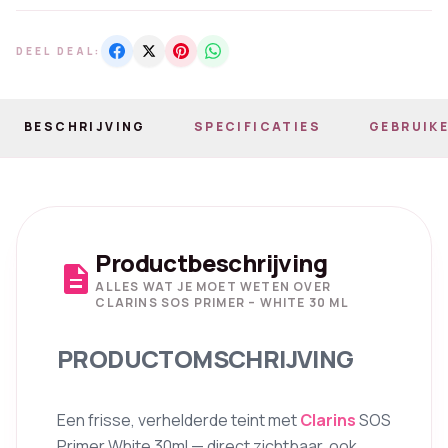
DEEL DEAL:
BESCHRIJVING
SPECIFICATIES
GEBRUIKE
Productbeschrijving
description
ALLES WAT JE MOET WETEN OVER
CLARINS SOS PRIMER – WHITE 30 ML
PRODUCTOMSCHRIJVING
Een frisse, verhelderde teint met
Clarins
SOS
Primer White 30ml — direct zichtbaar, ook