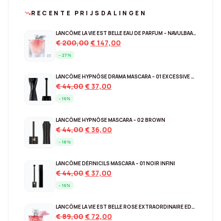
RECENTE PRIJSDALINGEN
trending_down
LANCÔME LA VIE EST BELLE EAU DE PARFUM – NAVULBAAR 150 ML
Original
Current
€
200,00
€
147,00
price
price
- 27%
was:
is:
€ 200,00.
€ 147,00.
LANCÔME HYPNÔSE DRAMA MASCARA – 01 EXCESSIVE BLACK
Original
Current
€
44,00
€
37,00
price
price
- 16%
was:
is:
€ 44,00.
€ 37,00.
LANCÔME HYPNÔSE MASCARA – 02 BROWN
Original
Current
€
44,00
€
36,00
price
price
- 18%
was:
is:
€ 44,00.
€ 36,00.
LANCÔME DÉFINICILS MASCARA – 01 NOIR INFINI
Original
Current
€
44,00
€
37,00
price
price
- 16%
was:
is:
€ 44,00.
€ 37,00.
LANCÔME LA VIE EST BELLE ROSE EXTRAORDINAIRE EDP – 30 ML
Original
Current
€
89,00
€
72,00