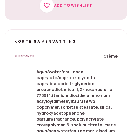
favorite
ADD TO WISHLIST
KORTE SAMENVATTING
Crème
SUBSTANTIE
Aqua/water/eau. coco-
caprylate/caprate. glycerin.
caprylic/capric triglyceride.
propanediol. mica. 1, 2-hexanediol. ci
77891/titanium dioxide. ammonium
acryloyldimethyltaurate/vp
copolymer. sorbitan stearate. silica.
hydroxyacetophenone.
parfum/fragrance. polyacrylate
crosspolymer-6. sodium citrate. maris
aqua/sea water/eau de mer. disodium