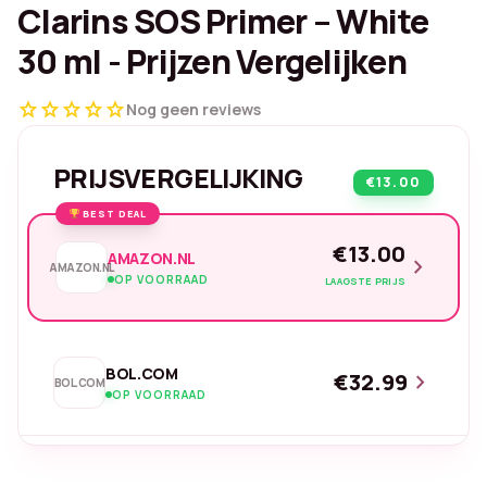
Clarins SOS Primer – White
30 ml - Prijzen Vergelijken
star
star
star
star
star
Nog geen reviews
PRIJSVERGELIJKING
€13.00
BEST DEAL
€13.00
AMAZON.NL
chevron_right
AMAZON.NL
OP VOORRAAD
LAAGSTE PRIJS
BOL.COM
€32.99
chevron_right
BOL.COM
OP VOORRAAD