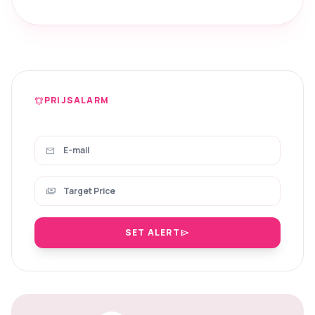
PRIJSALARM
notifications_active
mail
payments
SET ALERT
send