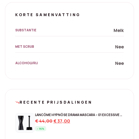
KORTE SAMENVATTING
Melk
SUBSTANTIE
Nee
MET SCRUB
Nee
ALCOHOLVRIJ
RECENTE PRIJSDALINGEN
trending_down
LANCÔME HYPNÔSE DRAMA MASCARA – 01 EXCESSIVE BLACK
Original
Current
€
44,00
€
37,00
price
price
- 16%
was:
is: