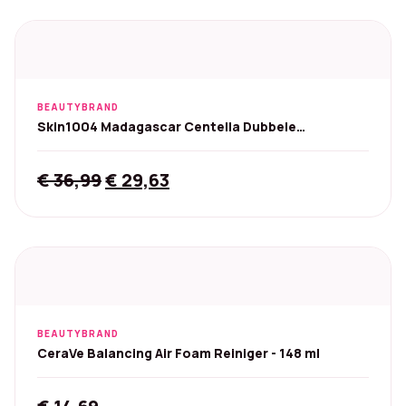
BEAUTYBRAND
Skin1004 Madagascar Centella Dubbele
reinigingsset - 325 ml
Original
Current
€
36,99
€
29,63
price
price
was:
is:
€ 36,99.
€ 29,63.
BEAUTYBRAND
CeraVe Balancing Air Foam Reiniger - 148 ml