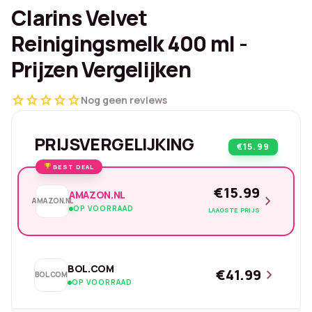
Clarins Velvet
Reinigingsmelk 400 ml -
Prijzen Vergelijken
star
star
star
star
star
Nog geen reviews
PRIJSVERGELIJKING
€15.99
BEST DEAL
€15.99
AMAZON.NL
chevron_right
AMAZON.NL
OP VOORRAAD
LAAGSTE PRIJS
BOL.COM
€41.99
chevron_right
BOL.COM
OP VOORRAAD