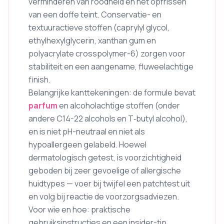
verminderen van roodheid en het opfrissen
van een doffe teint. Conservatie- en
textuuractieve stoffen (caprylyl glycol,
ethylhexylglycerin, xanthan gum en
polyacrylate crosspolymer-6) zorgen voor
stabiliteit en een aangename, fluweelachtige
finish.
Belangrijke kanttekeningen: de formule bevat
parfum
en alcoholachtige stoffen (onder
andere C14-22 alcohols en T‑butyl alcohol),
en is niet pH-neutraal en niet als
hypoallergeen gelabeld. Hoewel
dermatologisch getest, is voorzichtigheid
geboden bij zeer gevoelige of allergische
huidtypes — voer bij twijfel een patchtest uit
en volg bij reactie de voorzorgsadviezen.
Voor wie en hoe: praktische
gebruiksinstructies en een insider-tip