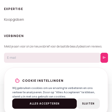
EXPERTISE
Koopgidsen
VERBINDEN
Meld je aan voor onze nieuwsbrief voor de laatste beautydeals en reviews.
send
cookie
COOKIE INSTELLINGEN
Wij gebruiken cookies om uw ervaring te verbeteren en ons
verkeer te analyseren. Door op "Alles Accepteren" te klikken,
© 2026 Beautyprijzen.
stemt u in met ons gebruik van cookies.
Created with
by
NXS Digital
Spotlights
Privacy
Voorwaarden
ALLES ACCEPTEREN
SLUITEN