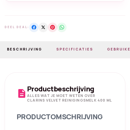
DEEL DEAL:
BESCHRIJVING
SPECIFICATIES
GEBRUIKE
Productbeschrijving
description
ALLES WAT JE MOET WETEN OVER
CLARINS VELVET REINIGINGSMELK 400 ML
PRODUCTOMSCHRIJVING