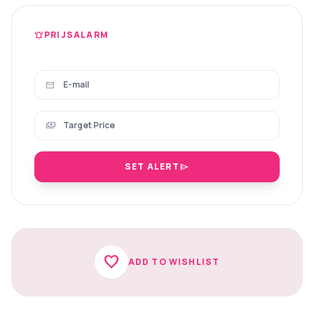
PRIJSALARM
notifications_active
mail
payments
SET ALERT
send
favorite
ADD TO WISHLIST