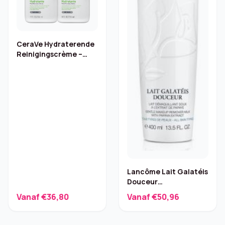
CeraVe Hydraterende
Reinigingscrème –
2×236 ml
Lancôme Lait Galatéis
Douceur
reinigingsmelk 400 ml
Vanaf €36,80
Vanaf €50,96