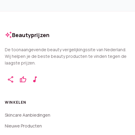
auto_awesome
Beautyprijzen
De toonaangevende beauty vergelijkingssite van Nederland.
Wij helpen je de beste beauty producten te vinden tegen de
laagste prijzen.
share
thumb_up
music_note
WINKELEN
Skincare Aanbiedingen
Nieuwe Producten