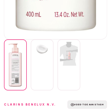
CLARINS BENELUX N.V.
add_circle
VOEG TOE AAN STASH