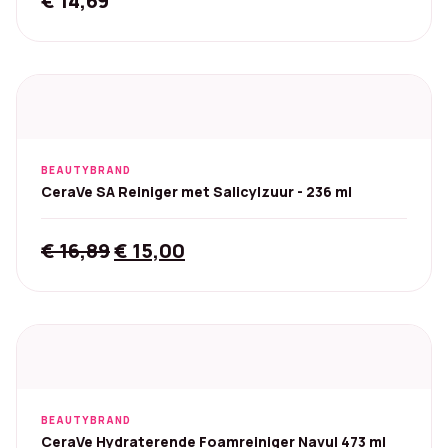
€
14,69
BEAUTYBRAND
CeraVe SA Reiniger met Salicylzuur - 236 ml
Original
Current
€
16,89
€
15,00
price
price
was:
is:
€ 16,89.
€ 15,00.
BEAUTYBRAND
CeraVe Hydraterende Foamreiniger Navul 473 ml