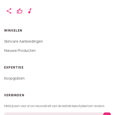
share
thumb_up
music_note
WINKELEN
Skincare Aanbiedingen
Nieuwe Producten
EXPERTISE
Koopgidsen
VERBINDEN
Meld je aan voor onze nieuwsbrief voor de laatste beautydeals en reviews.