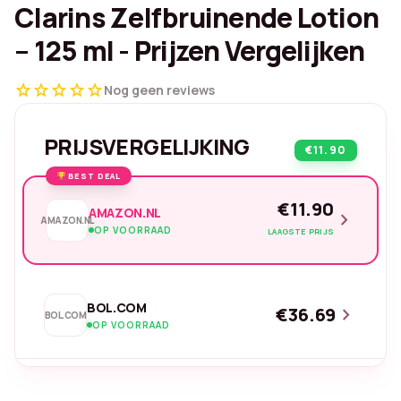
Clarins Zelfbruinende Lotion
– 125 ml - Prijzen Vergelijken
star
star
star
star
star
Nog geen reviews
PRIJSVERGELIJKING
€11.90
BEST DEAL
€11.90
AMAZON.NL
chevron_right
AMAZON.NL
OP VOORRAAD
LAAGSTE PRIJS
BOL.COM
€36.69
chevron_right
BOL.COM
OP VOORRAAD