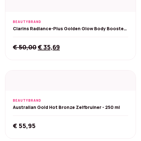
BEAUTYBRAND
Clarins Radiance-Plus Golden Glow Body Booster
- 30 ml
Original
Current
€
50,00
€
35,69
price
price
was:
is:
€ 50,00.
€ 35,69.
BEAUTYBRAND
Australian Gold Hot Bronze Zelfbruiner - 250 ml
€
55,95