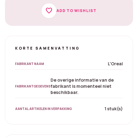
favorite
ADD TO WISHLIST
KORTE SAMENVATTING
L'Oreal
FABRIKANT NAAM
De overige informatie van de
fabrikant is momenteel niet
FABRIKANTGEGEVENS
beschikbaar.
1 stuk(s)
AANTAL ARTIKELEN IN VERPAKKING