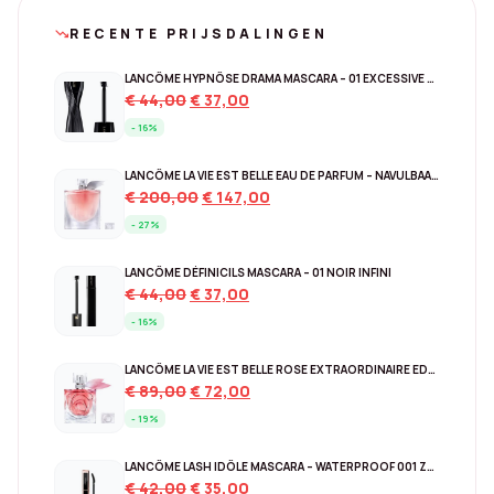
RECENTE PRIJSDALINGEN
trending_down
LANCÔME HYPNÔSE DRAMA MASCARA – 01 EXCESSIVE BLACK
Original
Current
€
44,00
€
37,00
price
price
- 16%
was:
is:
€ 44,00.
€ 37,00.
LANCÔME LA VIE EST BELLE EAU DE PARFUM – NAVULBAAR 150 ML
Original
Current
€
200,00
€
147,00
price
price
- 27%
was:
is:
€ 200,00.
€ 147,00.
LANCÔME DÉFINICILS MASCARA – 01 NOIR INFINI
Original
Current
€
44,00
€
37,00
price
price
- 16%
was:
is:
€ 44,00.
€ 37,00.
LANCÔME LA VIE EST BELLE ROSE EXTRAORDINAIRE EDP – 30 ML
Original
Current
€
89,00
€
72,00
price
price
- 19%
was:
is:
€ 89,00.
€ 72,00.
LANCÔME LASH IDÔLE MASCARA – WATERPROOF 001 ZWART
Original
Current
€
42,00
€
35,00