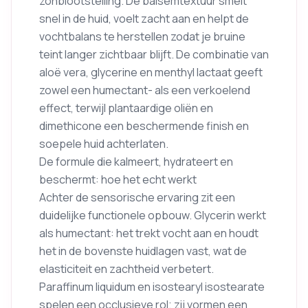
zonblootstelling. De balsemtextuur smelt
snel in de huid, voelt zacht aan en helpt de
vochtbalans te herstellen zodat je bruine
teint langer zichtbaar blijft. De combinatie van
aloë vera, glycerine en menthyl lactaat geeft
zowel een humectant- als een verkoelend
effect, terwijl plantaardige oliën en
dimethicone een beschermende finish en
soepele huid achterlaten.
De formule die kalmeert, hydrateert en
beschermt: hoe het echt werkt
Achter de sensorische ervaring zit een
duidelijke functionele opbouw. Glycerin werkt
als humectant: het trekt vocht aan en houdt
het in de bovenste huidlagen vast, wat de
elasticiteit en zachtheid verbetert.
Paraffinum liquidum en isostearyl isostearate
spelen een occlusieve rol; zij vormen een