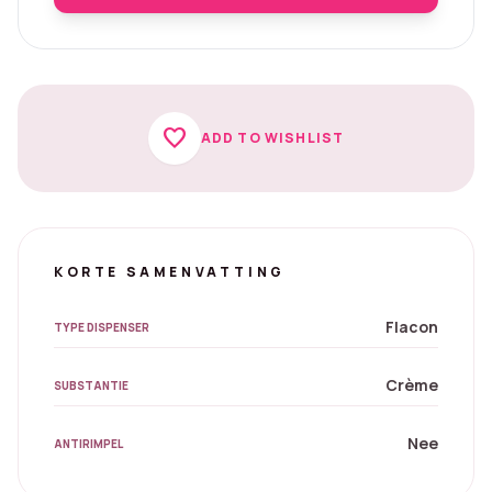
favorite
ADD TO WISHLIST
KORTE SAMENVATTING
Flacon
TYPE DISPENSER
Crème
SUBSTANTIE
Nee
ANTIRIMPEL