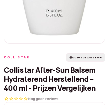
COLLISTAR
add_circle
VOEG TOE AAN STASH
Collistar After-Sun Balsem
Hydraterend Herstellend –
400 ml - Prijzen Vergelijken
star
star
star
star
star
Nog geen reviews