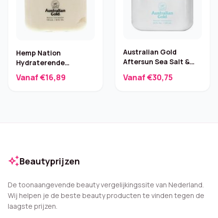
Australian Gold
Hemp Nation
Aftersun Sea Salt &
Hydraterende
Sandalwood 535 ml
After‑sun Tan
Vanaf €16,89
Vanaf €30,75
Extender – 535 ml
auto_awesome
Beautyprijzen
De toonaangevende beauty vergelijkingssite van Nederland.
Wij helpen je de beste beauty producten te vinden tegen de
laagste prijzen.