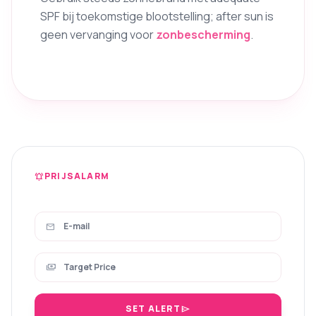
SPF bij toekomstige blootstelling; after sun is
geen vervanging voor
zonbescherming
.
PRIJSALARM
notifications_active
mail
payments
SET ALERT
send