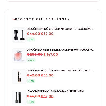
RECENTE PRIJSDALINGEN
trending_down
LANCÔME HYPNÔSE DRAMA MASCARA – 01 EXCESSIVE BLACK
Original
Current
€
44,00
€
37,00
price
price
- 16%
was:
is:
€ 44,00.
€ 37,00.
LANCÔME LA VIE EST BELLE EAU DE PARFUM – NAVULBAAR 150 ML
Original
Current
€
200,00
€
147,00
price
price
- 27%
was:
is:
€ 200,00.
€ 147,00.
LANCÔME LASH IDÔLE MASCARA – WATERPROOF 001 ZWART
Original
Current
€
42,00
€
35,00
price
price
- 17%
was:
is:
€ 42,00.
€ 35,00.
LANCÔME DÉFINICILS MASCARA – 01 NOIR INFINI
Original
Current
€
44,00
€
37,00
price
price
- 16%
was:
is: