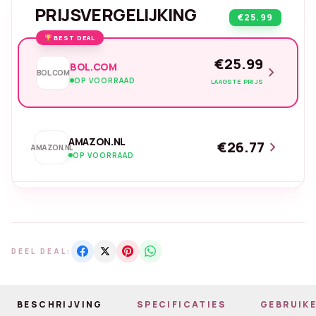
PRIJSVERGELIJKING
€25.99
BEST DEAL
€25.99
BOL.COM
chevron_right
BOL.COM
OP VOORRAAD
LAAGSTE PRIJS
AMAZON.NL
€26.77
chevron_right
AMAZON.NL
OP VOORRAAD
DEEL DEAL:
BESCHRIJVING
SPECIFICATIES
GEBRUIKE