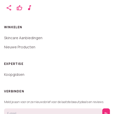
share
thumb_up
music_note
WINKELEN
Skincare Aanbiedingen
Nieuwe Producten
EXPERTISE
Koopgidsen
VERBINDEN
Meld je aan voor onze nieuwsbrief voor de laatste beautydeals en reviews.
send