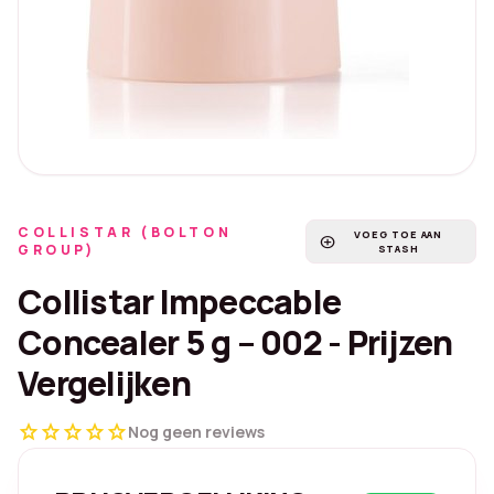
COLLISTAR (BOLTON
VOEG TOE AAN
add_circle
GROUP)
STASH
Collistar Impeccable
Concealer 5 g – 002 - Prijzen
Vergelijken
star
star
star
star
star
Nog geen reviews