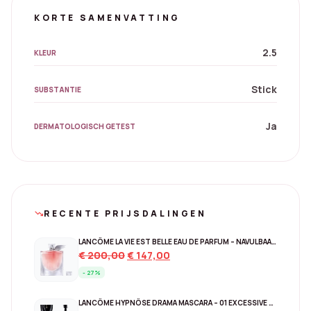
KORTE SAMENVATTING
2.5
KLEUR
Stick
SUBSTANTIE
Ja
DERMATOLOGISCH GETEST
RECENTE PRIJSDALINGEN
trending_down
LANCÔME LA VIE EST BELLE EAU DE PARFUM – NAVULBAAR 150 ML
Original
Current
€
200,00
€
147,00
price
price
- 27%
was:
is:
€ 200,00.
€ 147,00.
LANCÔME HYPNÔSE DRAMA MASCARA – 01 EXCESSIVE BLACK