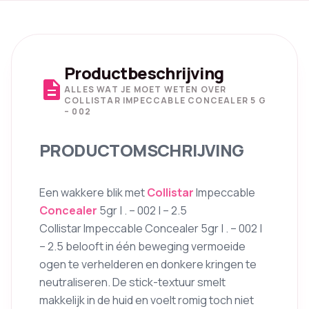
Productbeschrijving
description
ALLES WAT JE MOET WETEN OVER
COLLISTAR IMPECCABLE CONCEALER 5 G
– 002
PRODUCTOMSCHRIJVING
Een wakkere blik met
Collistar
Impeccable
Concealer
5gr | . – 002 | – 2.5
Collistar Impeccable Concealer 5gr | . – 002 |
– 2.5 belooft in één beweging vermoeide
ogen te verhelderen en donkere kringen te
neutraliseren. De stick-textuur smelt
makkelijk in de huid en voelt romig toch niet