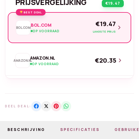
PRIJSVERGELIJKING
€19.47
BEST DEAL
€19.47
BOL.COM
chevron_right
BOL.COM
OP VOORRAAD
LAAGSTE PRIJS
AMAZON.NL
€20.35
chevron_right
AMAZON.NL
OP VOORRAAD
DEEL DEAL:
BESCHRIJVING
SPECIFICATIES
GEBRUIKE