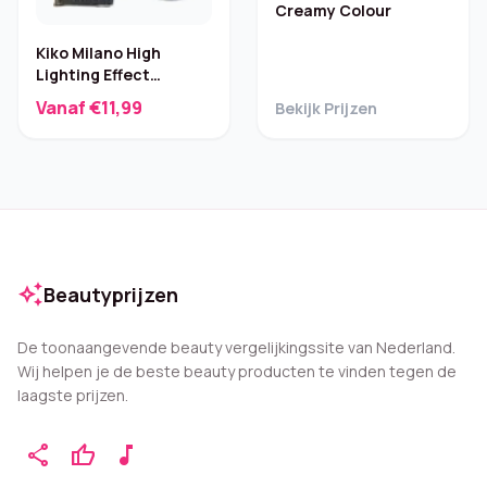
Creamy Colour
Kiko Milano High
Lighting Effect
Concealer – Nuance
Vanaf €11,99
Bekijk Prijzen
08
auto_awesome
Beautyprijzen
De toonaangevende beauty vergelijkingssite van Nederland.
Wij helpen je de beste beauty producten te vinden tegen de
laagste prijzen.
share
thumb_up
music_note