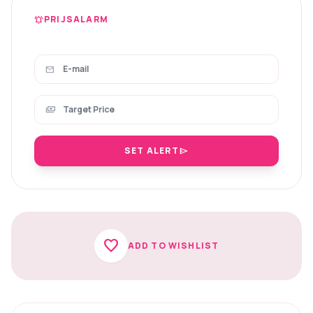
PRIJSALARM
notifications_active
mail
payments
SET ALERT
send
favorite
ADD TO WISHLIST