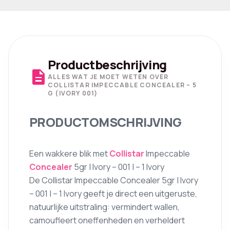
Productbeschrijving
description
ALLES WAT JE MOET WETEN OVER
COLLISTAR IMPECCABLE CONCEALER – 5
G (IVORY 001)
PRODUCTOMSCHRIJVING
Een wakkere blik met
Collistar
Impeccable
Concealer
5gr | Ivory – 001 | – 1 Ivory
De Collistar Impeccable Concealer 5gr | Ivory
– 001 | – 1 Ivory geeft je direct een uitgeruste,
natuurlijke uitstraling: vermindert wallen,
camoufleert oneffenheden en verheldert