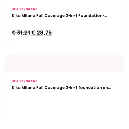
BEAUTYBRAND
Kiko Milano Full Coverage 2-in-1 Foundation-
Concealer
Original
Current
€
31,21
€
28,76
price
price
was:
is:
€ 31,21.
€ 28,76.
BEAUTYBRAND
Kiko Milano Full Coverage 2-in-1 foundation en
concealer