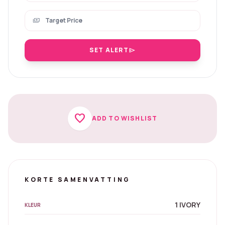
payments
SET ALERT
send
favorite
ADD TO WISHLIST
KORTE SAMENVATTING
1 IVORY
KLEUR