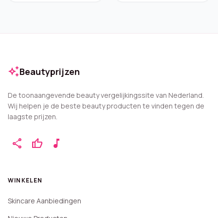
auto_awesome
Beautyprijzen
De toonaangevende beauty vergelijkingssite van Nederland.
Wij helpen je de beste beauty producten te vinden tegen de
laagste prijzen.
share
thumb_up
music_note
WINKELEN
Skincare Aanbiedingen