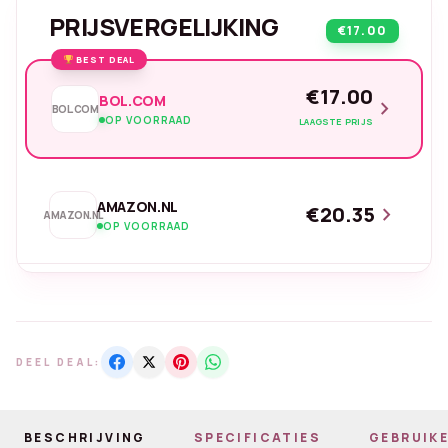
PRIJSVERGELIJKING
€17.00
BEST DEAL
€17.00
BOL.COM
chevron_right
BOL.COM
OP VOORRAAD
LAAGSTE PRIJS
AMAZON.NL
€20.35
chevron_right
AMAZON.NL
OP VOORRAAD
DEEL DEAL:
BESCHRIJVING
SPECIFICATIES
GEBRUIKE