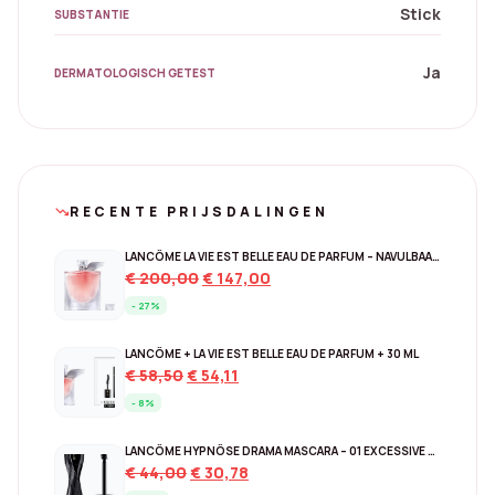
Stick
SUBSTANTIE
Ja
DERMATOLOGISCH GETEST
RECENTE PRIJSDALINGEN
trending_down
LANCÔME LA VIE EST BELLE EAU DE PARFUM – NAVULBAAR 150 ML
Original
Current
€
200,00
€
147,00
price
price
- 27%
was:
is:
€ 200,00.
€ 147,00.
LANCÔME + LA VIE EST BELLE EAU DE PARFUM + 30 ML
Original
Current
€
58,50
€
54,11
price
price
- 8%
was:
is:
€ 58,50.
€ 54,11.
LANCÔME HYPNÔSE DRAMA MASCARA – 01 EXCESSIVE BLACK
Original
Current
€
44,00
€
30,78
price
price