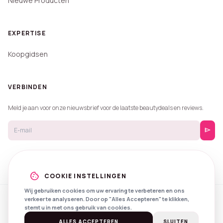
Nieuwe Producten
EXPERTISE
Koopgidsen
VERBINDEN
Meld je aan voor onze nieuwsbrief voor de laatste beautydeals en reviews.
send
cookie
COOKIE INSTELLINGEN
Wij gebruiken cookies om uw ervaring te verbeteren en ons
verkeer te analyseren. Door op "Alles Accepteren" te klikken,
© 2026 Beautyprijzen.
stemt u in met ons gebruik van cookies.
Created with
by
NXS Digital
Spotlights
Privacy
Voorwaarden
ALLES ACCEPTEREN
SLUITEN