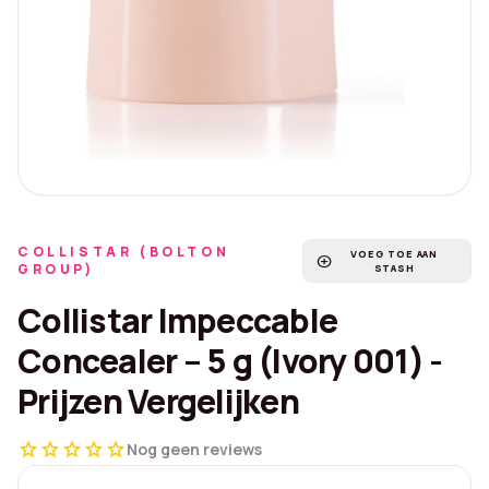
COLLISTAR (BOLTON
VOEG TOE AAN
add_circle
GROUP)
STASH
Collistar Impeccable
Concealer – 5 g (Ivory 001) -
Prijzen Vergelijken
star
star
star
star
star
Nog geen reviews