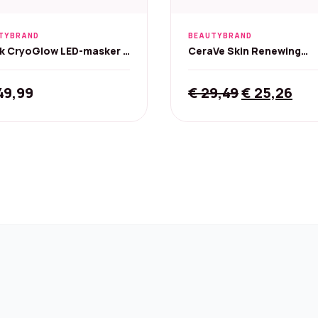
TYBRAND
BEAUTYBRAND
k CryoGlow LED-masker -
CeraVe Skin Renewing
 (FW312EUPL)
Vitamine C Serum 10% - 3
Original
Cur
49,99
€
29,49
€
25,26
price
pri
was:
is:
€ 29,49.
€ 2