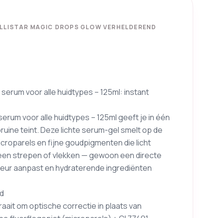
OLLISTAR MAGIC DROPS GLOW VERHELDEREND
erum voor alle huidtypes – 125ml: instant
erum voor alle huidtypes – 125ml geeft je in één
ine teint. Deze lichte serum-gel smelt op de
microparels en fijne goudpigmenten die licht
geen strepen of vlekken — gewoon een directe
skleur aanpast en hydraterende ingrediënten
id
ait om optische correctie in plaats van