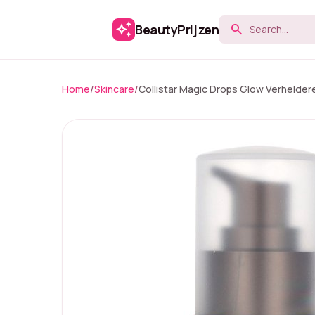
auto_awesome
BeautyPrijzen
search
Home
/
Skincare
/
Collistar Magic Drops Glow Verhelder