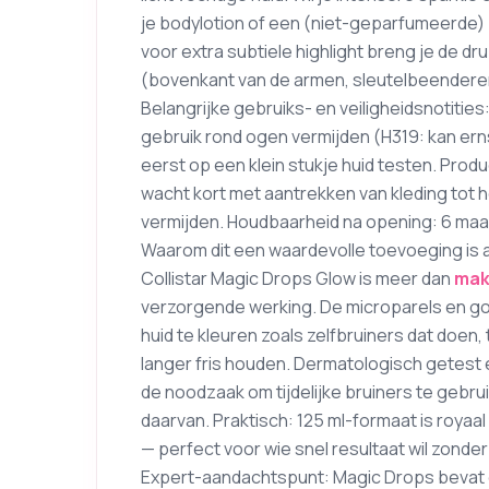
je bodylotion of een (niet-geparfumeerde) b
voor extra subtiele highlight breng je de dr
(bovenkant van de armen, sleutelbeenderen,
Belangrijke gebruiks- en veiligheidsnotities
gebruik rond ogen vermijden (H319: kan erns
eerst op een klein stukje huid testen. Prod
wacht kort met aantrekken van kleding tot h
vermijden. Houdbaarheid na opening: 6 ma
Waarom dit een waardevolle toevoeging is 
Collistar Magic Drops Glow is meer dan
mak
verzorgende werking. De microparels en go
huid te kleuren zoals zelfbruiners dat doen,
langer fris houden. Dermatologisch getest e
de noodzaak om tijdelijke bruiners te gebr
daarvan. Praktisch: 125 ml-formaat is royaa
— perfect voor wie snel resultaat wil zonde
Expert-aandachtspunt: Magic Drops bevat g