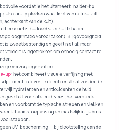
odyolie voordat je het uitsmeert. Insider-tip:
uppels aan op plekken waar licht van nature valt
 achterkant van de kuit).
: dit product is bedoeld voor het lichaam —
tige oogirritatie veroorzaken). Bij gevoeligheid
uct is zweetbestendig en geeft niet af, maar
et volledig is ingetrokken om onnodig contact te
anden.
aan je verzorgingsroutine
e-up
: het combineert visuele verfijning met
udpigmenten leveren direct resultaat zonder de
 terwijl hydratanten en antioxidanten de huid
n geschikt voor alle huidtypes, het vermindert
uiken en voorkomt de typische strepen en vlekken
l voor lichaamstoepassing en makkelijk in gebruik
r veel stappen.
een UV-bescherming — bij blootstelling aan de