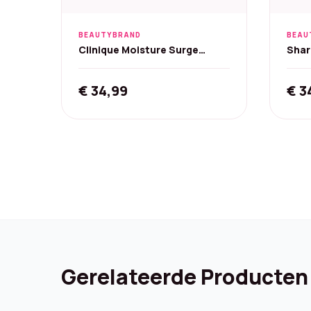
BEAUTYBRAND
BEAU
Clinique Moisture Surge
Shar
Megastars 50/30/7 ml
Lila
€
34,99
€
3
Gerelateerde Producten