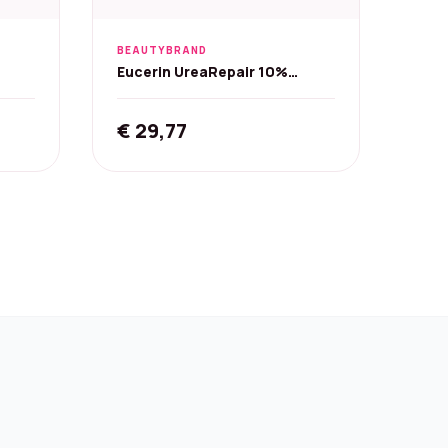
BEAUTYBRAND
Eucerin UreaRepair 10%
0 ml
Bodylotion - 400 ml
rent
€
29,77
ce
5,26.