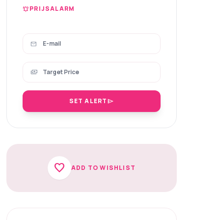
PRIJSALARM
notifications_active
mail
payments
SET ALERT
send
favorite
ADD TO WISHLIST