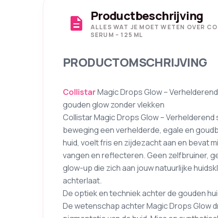
Productbeschrijving
description
ALLES WAT JE MOET WETEN OVER C
SERUM – 125 ML
PRODUCTOMSCHRIJVING
Collistar
Magic Drops Glow – Verhelderend s
gouden glow zonder vlekken
Collistar Magic Drops Glow – Verhelderend s
beweging een verhelderde, egale en goudbru
huid, voelt fris en zijdezacht aan en bevat 
vangen en reflecteren. Geen zelfbruiner, 
glow-up die zich aan jouw natuurlijke huid
achterlaat.
De optiek en techniek achter de gouden hu
De wetenschap achter Magic Drops Glow dra