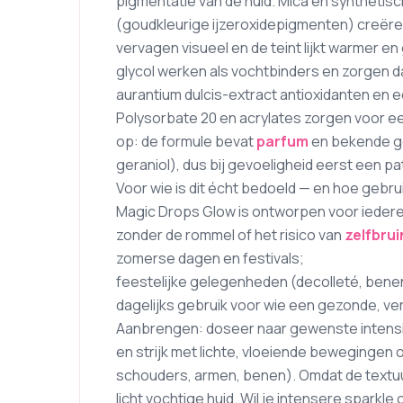
pigmentatie van de huid. Mica en synthetisc
(goudkleurige ijzeroxidepigmenten) creëre
vervagen visueel en de teint lijkt warmer en
glycol werken als vochtbinders en zorgen dat 
aurantium dulcis-extract antioxidanten en 
Polysorbate 20 en acrylates zorgen voor ee
op: de formule bevat
parfum
en bekende geu
geraniol), dus bij gevoeligheid eerst een p
Voor wie is dit écht bedoeld — en hoe gebrui
Magic Drops Glow is ontworpen voor iederee
zonder de rommel of het risico van
zelfbrui
zomerse dagen en festivals;
feestelijke gelegenheden (decolleté, ben
dagelijks gebruik voor wie een gezonde, verli
Aanbrengen: doseer naar gewenste intensi
en strijk met lichte, vloeiende bewegingen 
schouders, armen, benen). Omdat de textuur
licht vochtige huid. Wil je intensere spark