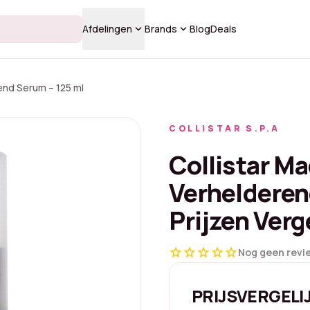
keyboard_arrow_down
keyboard_arrow_down
Afdelingen
Brands
Blog
Deals
end Serum – 125 ml
COLLISTAR S.P.A
Collistar M
Verhelderen
Prijzen Verg
star
star
star
star
star
Nog geen revi
PRIJSVERGELI