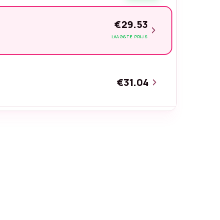
€29.53
chevron_right
LAAGSTE PRIJS
€31.04
chevron_right