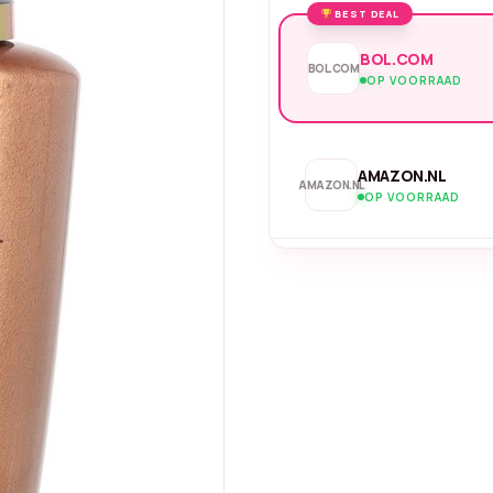
BEST DEAL
BOL.COM
BOL.COM
OP VOORRAAD
AMAZON.NL
AMAZON.NL
OP VOORRAAD