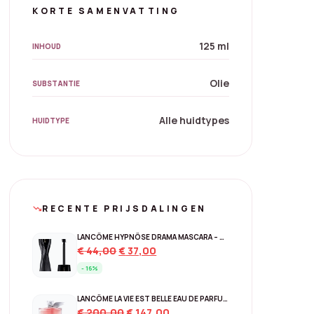
KORTE SAMENVATTING
125 ml
INHOUD
Olie
SUBSTANTIE
Alle huidtypes
HUIDTYPE
RECENTE PRIJSDALINGEN
trending_down
LANCÔME HYPNÔSE DRAMA MASCARA – 01 EXCESSIVE BLACK
Original
Current
€
44,00
€
37,00
price
price
- 16%
was:
is:
€ 44,00.
€ 37,00.
LANCÔME LA VIE EST BELLE EAU DE PARFUM – NAVULBAAR 150 ML
Original
Current
€
200,00
€
147,00