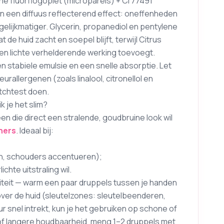
he fluorflogopiet (microparels) + CI 77491
n een diffuus reflecterend effect: oneffenheden
 gelijkmatiger. Glycerin, propanediol en pentylene
de huid zacht en soepel blijft, terwijl Citrus
een lichte verhelderende werking toevoegt.
n stabiele emulsie en een snelle absorptie. Let
rallergenen (zoals linalool, citronellol en
atchtest doen.
k je het slim?
n die direct een stralende, goudbruine look wil
ners
. Ideaal bij:
en, schouders accentueren);
chte uitstraling wil.
teit — warm een paar druppels tussen je handen
over de huid (sleutelzones: sleutelbeenderen,
 snel intrekt, kun je het gebruiken op schone of
le of langere houdbaarheid, meng 1–2 druppels met