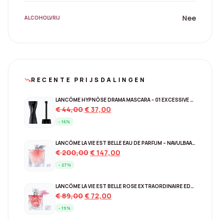
Nee
ALCOHOLVRIJ
RECENTE PRIJSDALINGEN
trending_down
LANCÔME HYPNÔSE DRAMA MASCARA – 01 EXCESSIVE BLACK
Original
Current
€
44,00
€
37,00
price
price
- 16%
was:
is:
€ 44,00.
€ 37,00.
LANCÔME LA VIE EST BELLE EAU DE PARFUM – NAVULBAAR 150 ML
Original
Current
€
200,00
€
147,00
price
price
- 27%
was:
is:
€ 200,00.
€ 147,00.
LANCÔME LA VIE EST BELLE ROSE EXTRAORDINAIRE EDP – 30 ML
Original
Current
€
89,00
€
72,00
price
price
- 19%
was:
is: