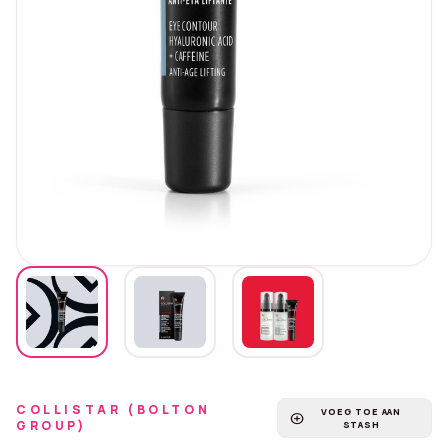
COLLISTAR (BOLTON
VOEG TOE AAN
add_circle
GROUP)
STASH