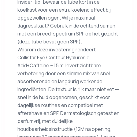
Insider-tip: bewaar de tube kort in de
koelkast voor een extra koelend effect bij
opgezwollen ogen. Wil je maximaal
dagresultaat? Gebruik in de ochtend samen
met een breed-spectrum SPF op het gezicht
(deze tube bevat geen SPF).
Waarom deze investering rendeert
Collistar Eye Contour Hyaluronic
Acid+Caffeine – 15 ml levert zichtbare
verbetering door een slimme mix van snel
absorberende en langdurig werkende
ingrediënten. De textuur is rijk maar niet vet —
snel in de huid opgenomen, geschikt voor
dagelijkse routines en compatibel met
aftershave en SPF. Dermatologisch getest en
parfumvrij, met duidelijke
houdbaarheidsinstructie (12M na opening,
langer dan 30 maanden ongeopend). Let op