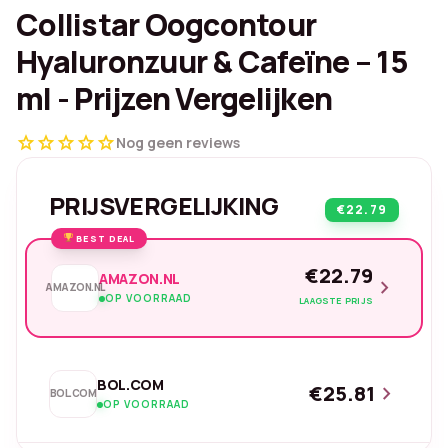
Collistar Oogcontour
Hyaluronzuur & Cafeïne – 15
ml - Prijzen Vergelijken
star
star
star
star
star
Nog geen reviews
PRIJSVERGELIJKING
€22.79
BEST DEAL
€22.79
AMAZON.NL
chevron_right
AMAZON.NL
OP VOORRAAD
LAAGSTE PRIJS
BOL.COM
€25.81
chevron_right
BOL.COM
OP VOORRAAD