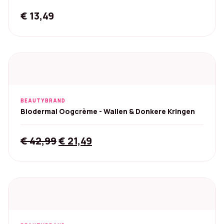
€
13,49
BEAUTYBRAND
Biodermal Oogcrème - Wallen & Donkere Kringen
Original
Current
€
42,99
€
21,49
price
price
was:
is:
€ 42,99.
€ 21,49.