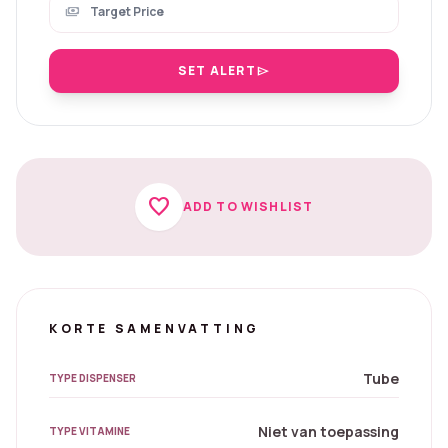
payments
SET ALERT
send
favorite
ADD TO WISHLIST
KORTE SAMENVATTING
Tube
TYPE DISPENSER
Niet van toepassing
TYPE VITAMINE