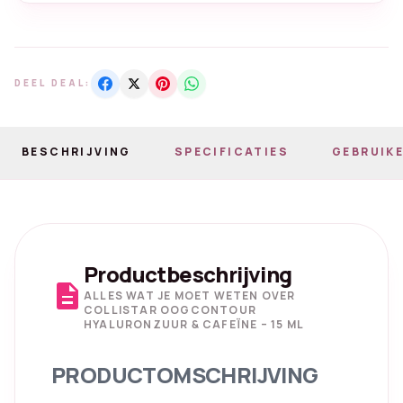
DEEL DEAL:
BESCHRIJVING
SPECIFICATIES
GEBRUIKE
Productbeschrijving
description
ALLES WAT JE MOET WETEN OVER
COLLISTAR OOGCONTOUR
HYALURONZUUR & CAFEÏNE – 15 ML
PRODUCTOMSCHRIJVING