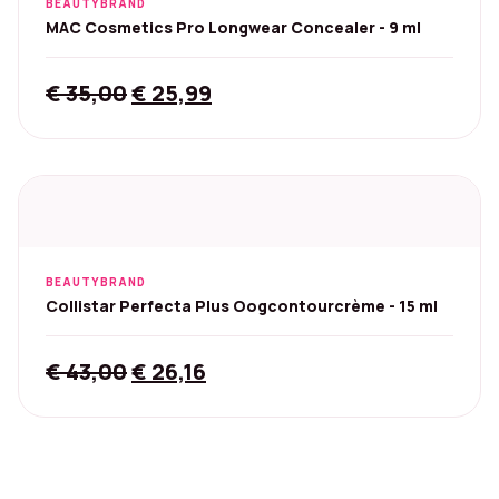
BEAUTYBRAND
MAC Cosmetics Pro Longwear Concealer - 9 ml
Original
Current
€
35,00
€
25,99
price
price
was:
is:
€ 35,00.
€ 25,99.
BEAUTYBRAND
Collistar Perfecta Plus Oogcontourcrème - 15 ml
Original
Current
€
43,00
€
26,16
price
price
was:
is:
€ 43,00.
€ 26,16.