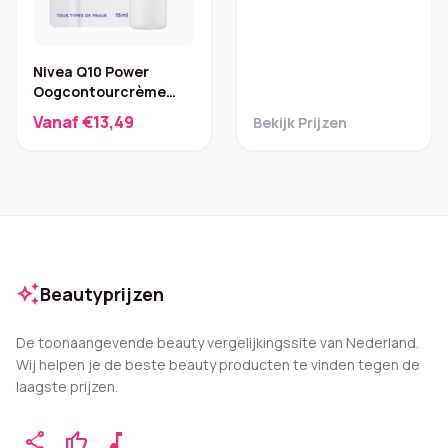
Nivea Q10 Power
Oogcontourcrème
met creatine 15 ml
Vanaf €13,49
Bekijk Prijzen
auto_awesome
Beautyprijzen
De toonaangevende beauty vergelijkingssite van Nederland.
Wij helpen je de beste beauty producten te vinden tegen de
laagste prijzen.
share
thumb_up
music_note