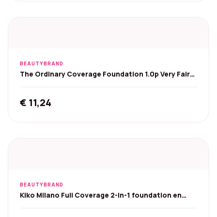
was:
is:
€ 26,49.
€ 13,49.
BEAUTYBRAND
The Ordinary Coverage Foundation 1.0p Very Fair
Pink 30 ml
€
11,24
BEAUTYBRAND
Kiko Milano Full Coverage 2-in-1 foundation en
concealer