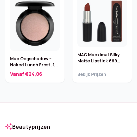
MAC Macximal Silky
Mac Oogschaduw –
Matte Lipstick 669
Naked Lunch Frost, 1,5
Warm Teddy – 3,5 g
g
Vanaf €24,86
Bekijk Prijzen
auto_awesome
Beautyprijzen