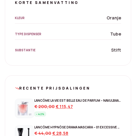
KORTE SAMENVATTING
Oranje
KLEUR
Tube
TYPE DISPENSER
Stift
SUBSTANTIE
RECENTE PRIJSDALINGEN
trending_down
LANCÔME LA VIE EST BELLE EAU DE PARFUM – NAVULBAAR 150 ML
Original
Current
€
200,00
€
115,47
price
price
- 42%
was:
is:
€ 200,00.
€ 115,47.
LANCÔME HYPNÔSE DRAMA MASCARA – 01 EXCESSIVE BLACK
Original
Current
€
44,00
€
28,58