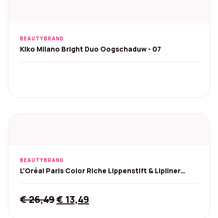
BEAUTYBRAND
Kiko Milano Bright Duo Oogschaduw - 07
BEAUTYBRAND
L'Oréal Paris Color Riche Lippenstift & Lipliner
601/236
Original
Current
€
26,49
€
13,49
price
price