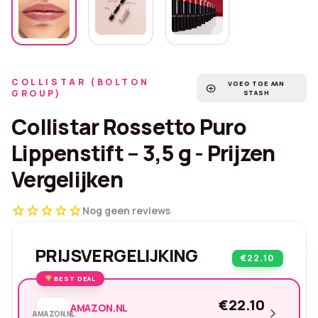
COLLISTAR (BOLTON
VOEG TOE AAN
add_circle
GROUP)
STASH
Collistar Rossetto Puro
Lippenstift – 3,5 g - Prijzen
Vergelijken
star
star
star
star
star
Nog geen reviews
PRIJSVERGELIJKING
€22.10
BEST DEAL
€22.10
AMAZON.NL
chevron_right
AMAZON.NL