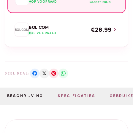
OP VOORRAAD
LAAGSTE PRIJS
BOL.COM
€28.99
chevron_right
BOL.COM
OP VOORRAAD
DEEL DEAL:
BESCHRIJVING
SPECIFICATIES
GEBRUIKE