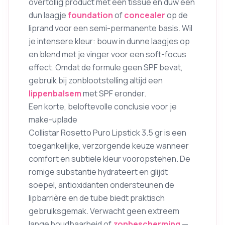
overtollig product met een tissue en duw een
dun laagje
foundation
of
concealer
op de
liprand voor een semi-permanente basis. Wil
je intensere kleur: bouw in dunne laagjes op
en blend met je vinger voor een soft-focus
effect. Omdat de formule geen SPF bevat,
gebruik bij zonblootstelling altijd een
lippenbalsem
met SPF eronder.
Een korte, beloftevolle conclusie voor je
make-uplade
Collistar Rosetto Puro Lipstick 3.5 gr is een
toegankelijke, verzorgende keuze wanneer
comfort en subtiele kleur vooropstehen. De
romige substantie hydrateert en glijdt
soepel, antioxidanten ondersteunen de
lipbarrière en de tube biedt praktisch
gebruiksgemak. Verwacht geen extreem
lange houdbaarheid of
zonbescherming
—