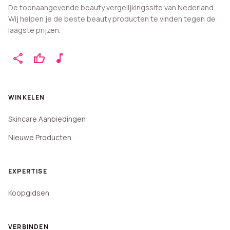
De toonaangevende beauty vergelijkingssite van Nederland.
Wij helpen je de beste beauty producten te vinden tegen de
laagste prijzen.
share
thumb_up
music_note
WINKELEN
Skincare Aanbiedingen
Nieuwe Producten
EXPERTISE
Koopgidsen
VERBINDEN