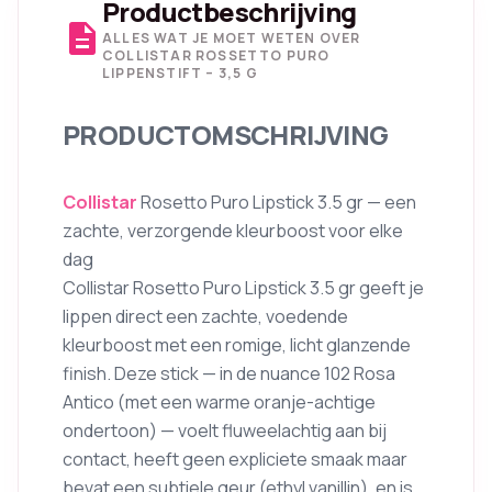
Productbeschrijving
description
ALLES WAT JE MOET WETEN OVER
COLLISTAR ROSSETTO PURO
LIPPENSTIFT – 3,5 G
PRODUCTOMSCHRIJVING
Collistar
Rosetto Puro Lipstick 3.5 gr — een
zachte, verzorgende kleurboost voor elke
dag
Collistar Rosetto Puro Lipstick 3.5 gr geeft je
lippen direct een zachte, voedende
kleurboost met een romige, licht glanzende
finish. Deze stick — in de nuance 102 Rosa
Antico (met een warme oranje-achtige
ondertoon) — voelt fluweelachtig aan bij
contact, heeft geen expliciete smaak maar
bevat een subtiele geur (ethyl vanillin), en is