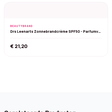
€ 20,99.
€ 18,99.
BEAUTYBRAND
Drs Leenarts Zonnebrandcrème SPF50 - Parfumvrij
100 ml
€
21,20