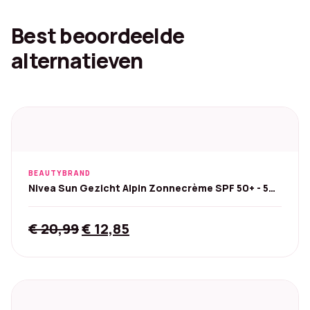
Best beoordeelde
alternatieven
BEAUTYBRAND
Nivea Sun Gezicht Alpin Zonnecrème SPF 50+ - 50
ml
Original
Current
€
20,99
€
12,85
price
price
was:
is:
€ 20,99.
€ 12,85.