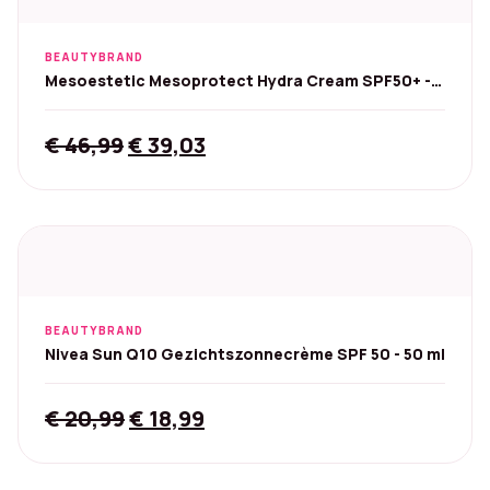
BEAUTYBRAND
Mesoestetic Mesoprotect Hydra Cream SPF50+ -
50 ml
Original
Current
€
46,99
€
39,03
price
price
was:
is:
€ 46,99.
€ 39,03.
BEAUTYBRAND
Nivea Sun Q10 Gezichtszonnecrème SPF 50 - 50 ml
Original
Current
€
20,99
€
18,99
price
price
was:
is: