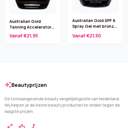
Australian Gold SPF 6
Australian Gold
Spray Gel met bronzer
Tanning Accelerator
– 237 ml
Spraygel – met
Vanaf €21,95
Vanaf €21,50
bronzer
auto_awesome
Beautyprijzen
De toonaangevende beauty vergelijkingssite van Nederland.
Wij helpen je de beste beauty producten te vinden tegen de
laagste prijzen.
share
thumb_up
music_note