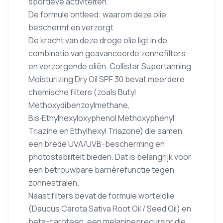
sportieve activiteiten.
De formule ontleed: waarom deze olie
beschermt en verzorgt
De kracht van deze droge olie ligt in de
combinatie van geavanceerde zonnefilters
en verzorgende oliën. Collistar Supertanning
Moisturizing Dry Oil SPF 30 bevat meerdere
chemische filters (zoals Butyl
Methoxydibenzoylmethane,
Bis‑Ethylhexyloxyphenol Methoxyphenyl
Triazine en Ethylhexyl Triazone) die samen
een brede UVA/UVB-bescherming en
photostabiliteit bieden. Dat is belangrijk voor
een betrouwbare barrièrefunctie tegen
zonnestralen.
Naast filters bevat de formule wortelolie
(Daucus Carota Sativa Root Oil / Seed Oil) en
beta-caroteen, een melanineprecursor die