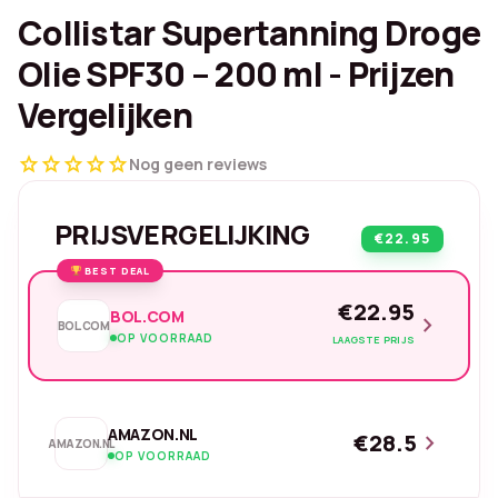
Collistar Supertanning Droge
Olie SPF30 – 200 ml - Prijzen
Vergelijken
star
star
star
star
star
Nog geen reviews
PRIJSVERGELIJKING
€22.95
BEST DEAL
€22.95
BOL.COM
chevron_right
BOL.COM
OP VOORRAAD
LAAGSTE PRIJS
AMAZON.NL
€28.5
chevron_right
AMAZON.NL
OP VOORRAAD