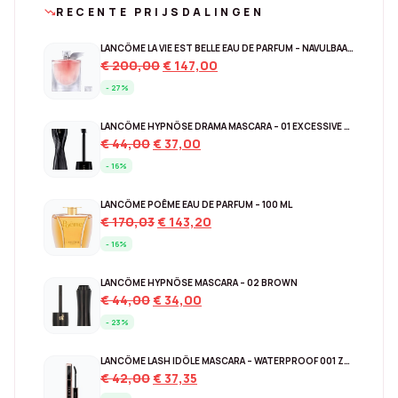
RECENTE PRIJSDALINGEN
trending_down
LANCÔME LA VIE EST BELLE EAU DE PARFUM – NAVULBAAR 150 ML
Original
Current
€
200,00
€
147,00
price
price
- 27%
was:
is:
€ 200,00.
€ 147,00.
LANCÔME HYPNÔSE DRAMA MASCARA – 01 EXCESSIVE BLACK
Original
Current
€
44,00
€
37,00
price
price
- 16%
was:
is:
€ 44,00.
€ 37,00.
LANCÔME POÊME EAU DE PARFUM – 100 ML
Original
Current
€
170,03
€
143,20
price
price
- 16%
was:
is:
€ 170,03.
€ 143,20.
LANCÔME HYPNÔSE MASCARA – 02 BROWN
Original
Current
€
44,00
€
34,00
price
price
- 23%
was:
is:
€ 44,00.
€ 34,00.
LANCÔME LASH IDÔLE MASCARA – WATERPROOF 001 ZWART
Original
Current
€
42,00
€
37,35
price
price