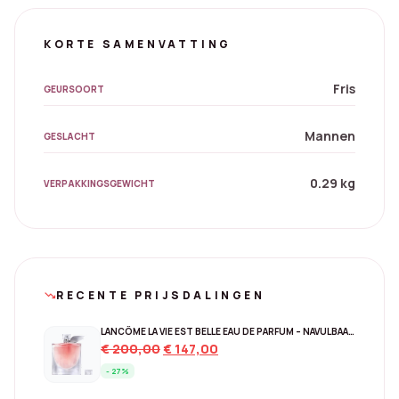
KORTE SAMENVATTING
Fris
GEURSOORT
Mannen
GESLACHT
0.29 kg
VERPAKKINGSGEWICHT
RECENTE PRIJSDALINGEN
trending_down
LANCÔME LA VIE EST BELLE EAU DE PARFUM – NAVULBAAR 150 ML
Original
Current
€
200,00
€
147,00
price
price
- 27%
was:
is: