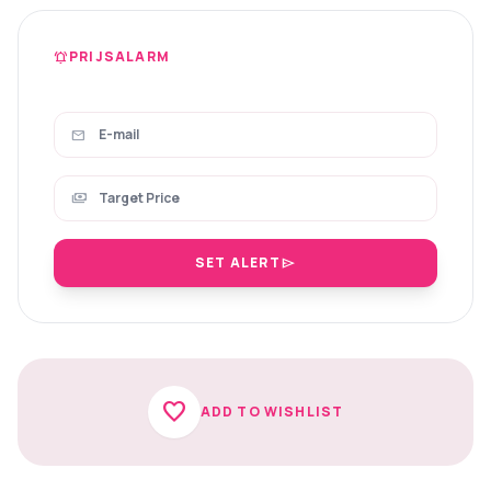
PRIJSALARM
notifications_active
mail
payments
SET ALERT
send
favorite
ADD TO WISHLIST