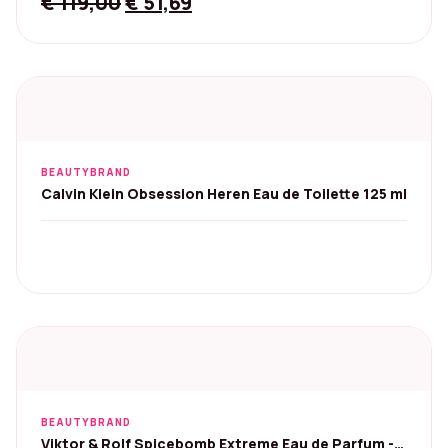
Original
Current
€
119,00
€
51,69
price
price
was:
is:
€ 119,00.
€ 51,69.
BEAUTYBRAND
Calvin Klein Obsession Heren Eau de Toilette 125 ml
BEAUTYBRAND
Viktor & Rolf Spicebomb Extreme Eau de Parfum -