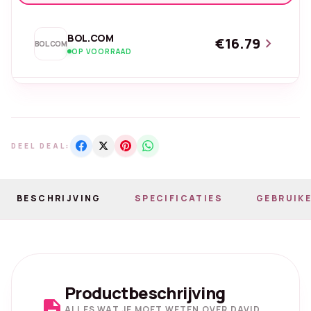
BOL.COM
€16.79
chevron_right
BOL.COM
OP VOORRAAD
DEEL DEAL:
BESCHRIJVING
SPECIFICATIES
GEBRUIKE
Productbeschrijving
description
ALLES WAT JE MOET WETEN OVER DAVID