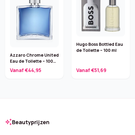
Hugo Boss Bottled Eau
de Toilette – 100 ml
Azzaro Chrome United
Eau de Toilette – 100
ml
Vanaf €44,95
Vanaf €51,69
auto_awesome
Beautyprijzen