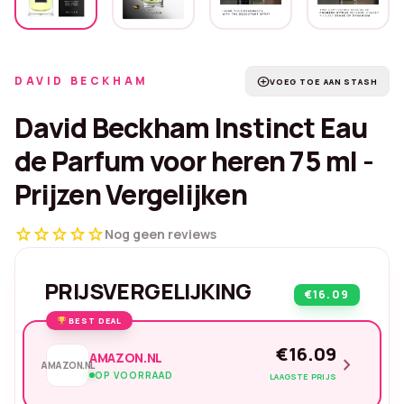
DAVID BECKHAM
add_circle
VOEG TOE AAN STASH
David Beckham Instinct Eau
de Parfum voor heren 75 ml -
Prijzen Vergelijken
star
star
star
star
star
Nog geen reviews
PRIJSVERGELIJKING
€16.09
BEST DEAL
€16.09
AMAZON.NL
chevron_right
AMAZON.NL
OP VOORRAAD
LAAGSTE PRIJS