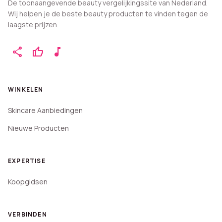
De toonaangevende beauty vergelijkingssite van Nederland.
Wij helpen je de beste beauty producten te vinden tegen de
laagste prijzen.
share
thumb_up
music_note
WINKELEN
Skincare Aanbiedingen
Nieuwe Producten
EXPERTISE
Koopgidsen
VERBINDEN