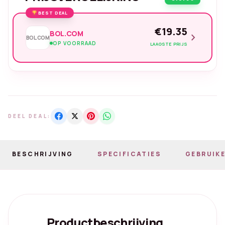
BEST DEAL
€19.35
BOL.COM
chevron_right
BOL.COM
OP VOORRAAD
LAAGSTE PRIJS
DEEL DEAL:
BESCHRIJVING
SPECIFICATIES
GEBRUIKE
Productbeschrijving