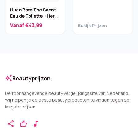
Hugo Boss The Scent
Eau de Toilette – Heren
50 ml
Vanaf €43,99
Bekijk Prijzen
auto_awesome
Beautyprijzen
De toonaangevende beauty vergelijkingssite van Nederland.
Wij helpen je de beste beauty producten te vinden tegen de
laagste prijzen.
share
thumb_up
music_note