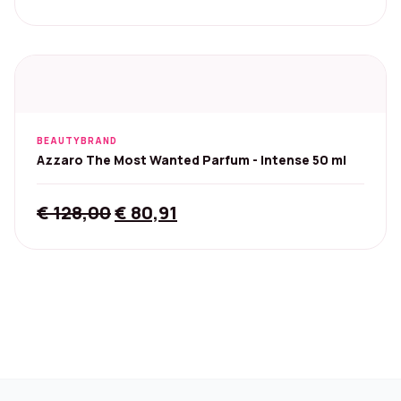
BEAUTYBRAND
Azzaro The Most Wanted Parfum - Intense 50 ml
Original
Current
€
128,00
€
80,91
price
price
was:
is:
€ 128,00.
€ 80,91.