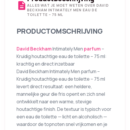
description
ALLES WAT JE MOET WETEN OVER DAVID
BECKHAM INTIMATELY MEN EAU DE
TOILETTE – 75 ML
PRODUCTOMSCHRIJVING
David Beckham
Intimately Men
parfum
–
Kruidig houtachtige eau de toilette – 75 ml:
krachtig en direct inzetbaar
David Beckham Intimately Men parfum –
Kruidig houtachtige eau de toilette – 75 ml
levert direct resultaat: een heldere,
mannelijke geur die fris opent en zich snel
ontwikkelt naar een warme, stevige
houtachtige finish. De textuur is typisch voor
een eau de toilette — licht en alcoholisch —
waardoor de topnoten snel vrijkomen en je