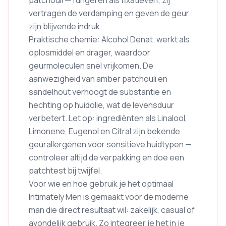
patchouli — fungeren als fixatieven; zij
vertragen de verdamping en geven de geur
zijn blijvende indruk.
Praktische chemie: Alcohol Denat. werkt als
oplosmiddel en drager, waardoor
geurmoleculen snel vrijkomen. De
aanwezigheid van amber patchouli en
sandelhout verhoogt de substantie en
hechting op huidolie, wat de levensduur
verbetert. Let op: ingrediënten als Linalool,
Limonene, Eugenol en Citral zijn bekende
geurallergenen voor sensitieve huidtypen —
controleer altijd de verpakking en doe een
patchtest bij twijfel.
Voor wie en hoe gebruik je het optimaal
Intimately Men is gemaakt voor de moderne
man die direct resultaat wil: zakelijk, casual of
avondelijk gebruik. Zo integreer je het in je