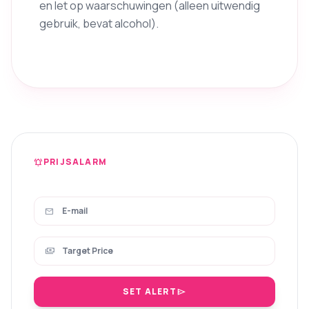
en let op waarschuwingen (alleen uitwendig
gebruik, bevat alcohol).
PRIJSALARM
notifications_active
mail
payments
SET ALERT
send