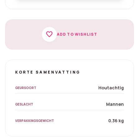
favorite
ADD TO WISHLIST
KORTE SAMENVATTING
Houtachtig
GEURSOORT
Mannen
GESLACHT
0.36 kg
VERPAKKINGSGEWICHT