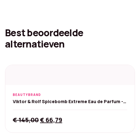
Best beoordeelde
alternatieven
BEAUTYBRAND
Viktor & Rolf Spicebomb Extreme Eau de Parfum -
90 ml
Original
Current
€
145,00
€
66,79
price
price
was:
is: