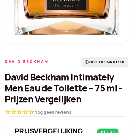
DAVID BECKHAM
add_circle
VOEG TOE AAN STASH
David Beckham Intimately
Men Eau de Toilette – 75 ml -
Prijzen Vergelijken
star
star
star
star
star
Nog geen reviews
PRIJSVERGELIJKING
€19.35