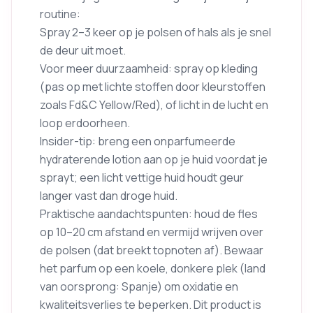
routine:
Spray 2–3 keer op je polsen of hals als je snel
de deur uit moet.
Voor meer duurzaamheid: spray op kleding
(pas op met lichte stoffen door kleurstoffen
zoals Fd&C Yellow/Red), of licht in de lucht en
loop erdoorheen.
Insider-tip: breng een onparfumeerde
hydraterende lotion aan op je huid voordat je
sprayt; een licht vettige huid houdt geur
langer vast dan droge huid.
Praktische aandachtspunten: houd de fles
op 10–20 cm afstand en vermijd wrijven over
de polsen (dat breekt topnoten af). Bewaar
het parfum op een koele, donkere plek (land
van oorsprong: Spanje) om oxidatie en
kwaliteitsverlies te beperken. Dit product is