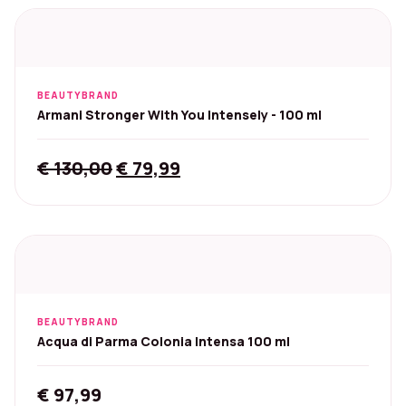
€ 145,00.
€ 66,79.
BEAUTYBRAND
Armani Stronger With You Intensely - 100 ml
Original
Current
€
130,00
€
79,99
price
price
was:
is:
€ 130,00.
€ 79,99.
BEAUTYBRAND
Acqua di Parma Colonia Intensa 100 ml
€
97,99