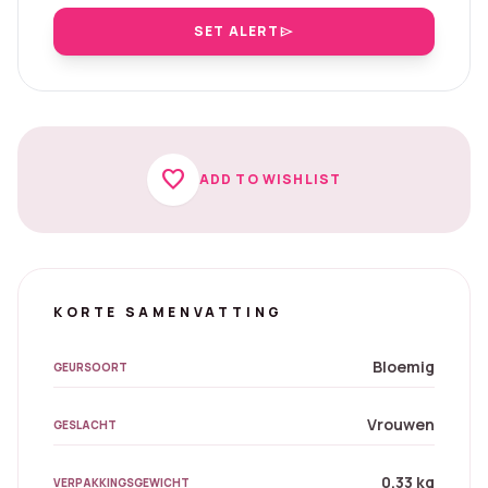
SET ALERT
send
favorite
ADD TO WISHLIST
KORTE SAMENVATTING
Bloemig
GEURSOORT
Vrouwen
GESLACHT
0.33 kg
VERPAKKINGSGEWICHT