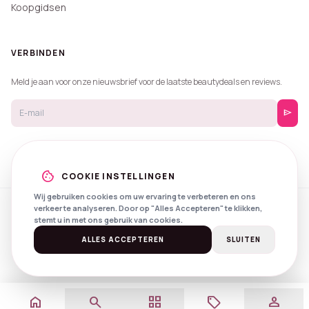
Koopgidsen
VERBINDEN
Meld je aan voor onze nieuwsbrief voor de laatste beautydeals en reviews.
send
cookie
COOKIE INSTELLINGEN
Wij gebruiken cookies om uw ervaring te verbeteren en ons
verkeer te analyseren. Door op "Alles Accepteren" te klikken,
© 2026 Beautyprijzen.
stemt u in met ons gebruik van cookies.
Created with
by
NXS Digital
Spotlights
Privacy
Voorwaarden
ALLES ACCEPTEREN
SLUITEN
home
search
grid_view
local_offer
person