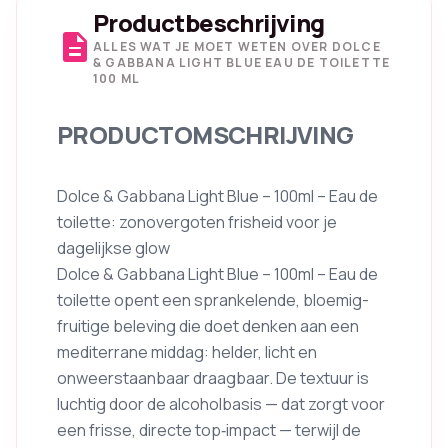
Productbeschrijving
description
ALLES WAT JE MOET WETEN OVER DOLCE
& GABBANA LIGHT BLUE EAU DE TOILETTE
100 ML
PRODUCTOMSCHRIJVING
Dolce & Gabbana Light Blue – 100ml – Eau de
toilette: zonovergoten frisheid voor je
dagelijkse glow
Dolce & Gabbana Light Blue – 100ml – Eau de
toilette opent een sprankelende, bloemig-
fruitige beleving die doet denken aan een
mediterrane middag: helder, licht en
onweerstaanbaar draagbaar. De textuur is
luchtig door de alcoholbasis — dat zorgt voor
een frisse, directe top‑impact — terwijl de