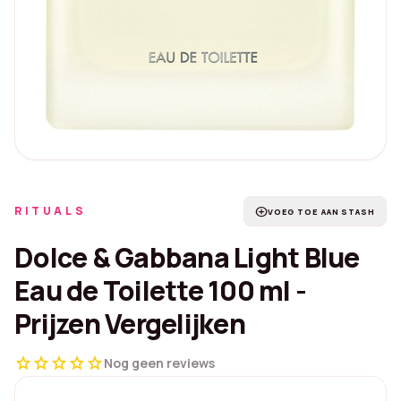
RITUALS
add_circle
VOEG TOE AAN STASH
Dolce & Gabbana Light Blue
Eau de Toilette 100 ml -
Prijzen Vergelijken
star
star
star
star
star
Nog geen reviews