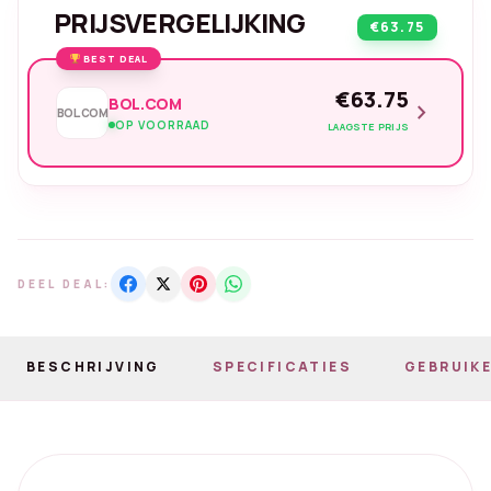
PRIJSVERGELIJKING
€63.75
BEST DEAL
€63.75
BOL.COM
chevron_right
BOL.COM
OP VOORRAAD
LAAGSTE PRIJS
DEEL DEAL:
BESCHRIJVING
SPECIFICATIES
GEBRUIKE