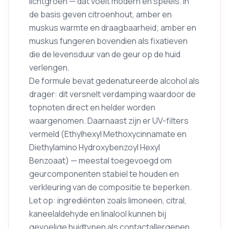
lichtgroen — dat voelt modern en speels. In
de basis geven citroenhout, amber en
muskus warmte en draagbaarheid; amber en
muskus fungeren bovendien als fixatieven
die de levensduur van de geur op de huid
verlengen.
De formule bevat gedenatureerde alcohol als
drager: dit versnelt verdamping waardoor de
topnoten direct en helder worden
waargenomen. Daarnaast zijn er UV-filters
vermeld (Ethylhexyl Methoxycinnamate en
Diethylamino Hydroxybenzoyl Hexyl
Benzoaat) — meestal toegevoegd om
geurcomponenten stabiel te houden en
verkleuring van de compositie te beperken.
Let op: ingrediënten zoals limoneen, citral,
kaneelaldehyde en linalool kunnen bij
gevoelige huidtypen als contactallergenen