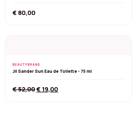
Mascara 2,5 ml
€
80,00
BEAUTYBRAND
Jil Sander Sun Eau de Toilette - 75 ml
Original
Current
€
52,00
€
19,00
price
price
was:
is:
€ 52,00.
€ 19,00.