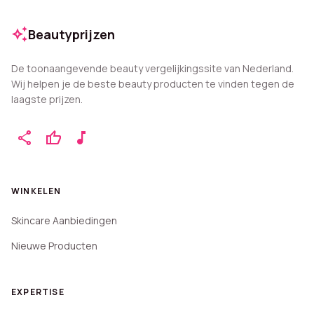
auto_awesome
Beautyprijzen
De toonaangevende beauty vergelijkingssite van Nederland.
Wij helpen je de beste beauty producten te vinden tegen de
laagste prijzen.
share
thumb_up
music_note
WINKELEN
Skincare Aanbiedingen
Nieuwe Producten
EXPERTISE