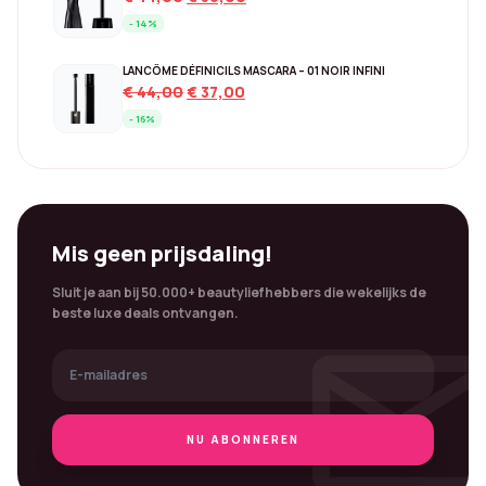
price
price
- 14%
was:
is:
€ 44,00.
€ 38,00.
LANCÔME DÉFINICILS MASCARA – 01 NOIR INFINI
Original
Current
€
44,00
€
37,00
price
price
- 16%
was:
is:
€ 44,00.
€ 37,00.
Mis geen prijsdaling!
Sluit je aan bij 50.000+ beautyliefhebbers die wekelijks de
mai
beste luxe deals ontvangen.
NU ABONNEREN