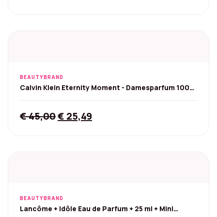
BEAUTYBRAND
Calvin Klein Eternity Moment - Damesparfum 100
ml
Original
Current
€
45,00
€
25,49
price
price
was:
is:
€ 45,00.
€ 25,49.
BEAUTYBRAND
Lancôme + Idôle Eau de Parfum + 25 ml + Mini