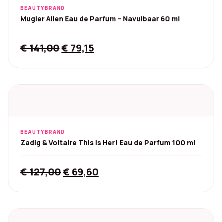
BEAUTYBRAND
Mugler Alien Eau de Parfum – Navulbaar 60 ml
Original
Current
€
141,00
€
79,15
price
price
was:
is:
€ 141,00.
€ 79,15.
BEAUTYBRAND
Zadig & Voltaire This Is Her! Eau de Parfum 100 ml
Original
Current
€
127,00
€
69,60
price
price
was:
is:
€ 127,00.
€ 69,60.