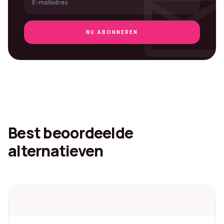
mai
NU ABONNEREN
Best beoordeelde
alternatieven