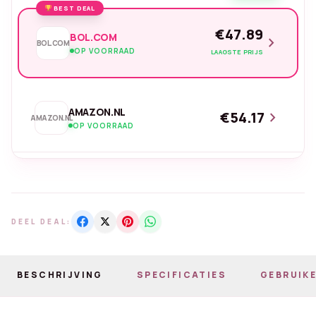
BEST DEAL
€47.89
BOL.COM
chevron_right
BOL.COM
OP VOORRAAD
LAAGSTE PRIJS
AMAZON.NL
€54.17
chevron_right
AMAZON.NL
OP VOORRAAD
DEEL DEAL:
BESCHRIJVING
SPECIFICATIES
GEBRUIKE