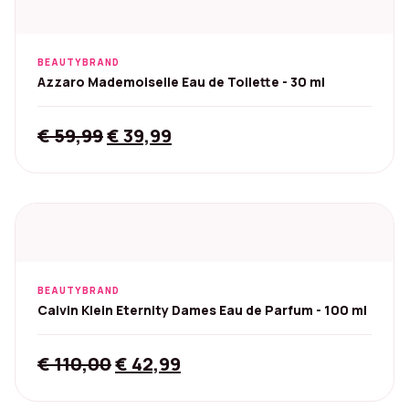
BEAUTYBRAND
Azzaro Mademoiselle Eau de Toilette - 30 ml
Original
Current
€
59,99
€
39,99
price
price
was:
is:
€ 59,99.
€ 39,99.
BEAUTYBRAND
Calvin Klein Eternity Dames Eau de Parfum - 100 ml
Original
Current
€
110,00
€
42,99
price
price