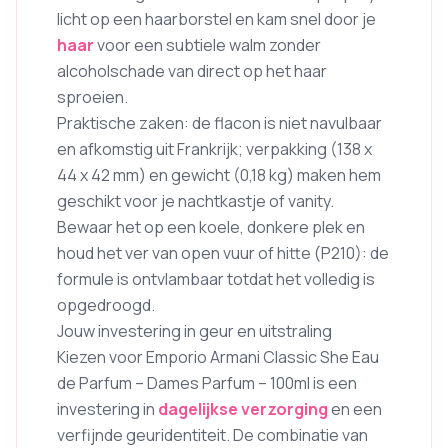
licht op een haarborstel en kam snel door je
haar
voor een subtiele walm zonder
alcoholschade van direct op het haar
sproeien.
Praktische zaken: de flacon is niet navulbaar
en afkomstig uit Frankrijk; verpakking (138 x
44 x 42 mm) en gewicht (0,18 kg) maken hem
geschikt voor je nachtkastje of vanity.
Bewaar het op een koele, donkere plek en
houd het ver van open vuur of hitte (P210): de
formule is ontvlambaar totdat het volledig is
opgedroogd.
Jouw investering in geur en uitstraling
Kiezen voor Emporio Armani Classic She Eau
de Parfum – Dames Parfum – 100ml is een
investering in
dagelijkse verzorging
en een
verfijnde geuridentiteit. De combinatie van