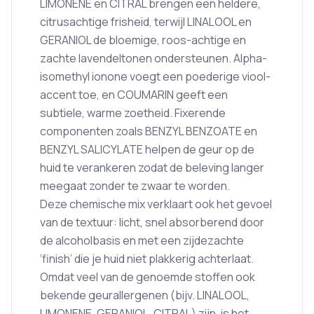
LIMONENE en CITRAL brengen een heldere,
citrusachtige frisheid, terwijl LINALOOL en
GERANIOL de bloemige, roos-achtige en
zachte lavendeltonen ondersteunen. Alpha-
isomethyl ionone voegt een poederige viool-
accent toe, en COUMARIN geeft een
subtiele, warme zoetheid. Fixerende
componenten zoals BENZYL BENZOATE en
BENZYL SALICYLATE helpen de geur op de
huid te verankeren zodat de beleving langer
meegaat zonder te zwaar te worden.
Deze chemische mix verklaart ook het gevoel
van de textuur: licht, snel absorberend door
de alcoholbasis en met een zijdezachte
‘finish’ die je huid niet plakkerig achterlaat.
Omdat veel van de genoemde stoffen ook
bekende geurallergenen (bijv. LINALOOL,
LIMONENE, GERANIOL, CITRAL) zijn, is het