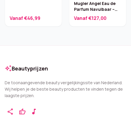
Mugler Angel Eau de
Parfum Navulbaar –
100 ml
Vanaf €46,99
Vanaf €127,00
auto_awesome
Beautyprijzen
De toonaangevende beauty vergelijkingssite van Nederland.
Wij helpen je de beste beauty producten te vinden tegen de
laagste prijzen.
share
thumb_up
music_note