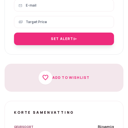
mail
payments
SET ALERT
send
favorite
ADD TO WISHLIST
KORTE SAMENVATTING
Bloemig
GEURSOORT