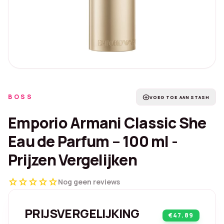
BOSS
add_circle
VOEG TOE AAN STASH
Emporio Armani Classic She
Eau de Parfum – 100 ml -
Prijzen Vergelijken
star
star
star
star
star
Nog geen reviews
PRIJSVERGELIJKING
€47.89