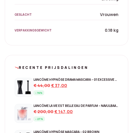
Vrouwen
GESLACHT
0.18 kg
VERPAKKINGSGEWICHT
RECENTE PRIJSDALINGEN
trending_down
LANCÔME HYPNÔSE DRAMA MASCARA – 01 EXCESSIVE BLACK
Original
Current
€
44,00
€
37,00
price
price
- 16%
was:
is:
€ 44,00.
€ 37,00.
LANCÔME LA VIE EST BELLE EAU DE PARFUM – NAVULBAAR 150 ML
Original
Current
€
200,00
€
147,00
price
price
- 27%
was:
is:
€ 200,00.
€ 147,00.
LANCÔME HYPNÔSE MASCARA – 02 BROWN