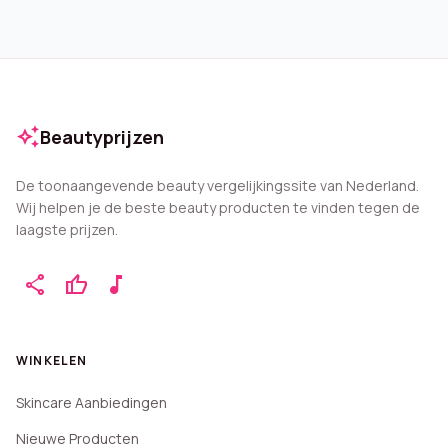
auto_awesome
Beautyprijzen
De toonaangevende beauty vergelijkingssite van Nederland.
Wij helpen je de beste beauty producten te vinden tegen de
laagste prijzen.
share
thumb_up
music_note
WINKELEN
Skincare Aanbiedingen
Nieuwe Producten