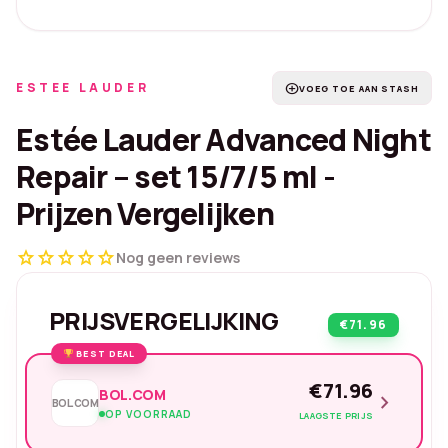
ESTEE LAUDER
add_circle
VOEG TOE AAN STASH
Estée Lauder Advanced Night
Repair – set 15/7/5 ml -
Prijzen Vergelijken
star
star
star
star
star
Nog geen reviews
PRIJSVERGELIJKING
€71.96
BEST DEAL
€71.96
BOL.COM
chevron_right
BOL.COM
OP VOORRAAD
LAAGSTE PRIJS