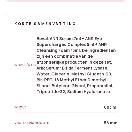
KORTE SAMENVATTING
Bevat ANR Serum 7ml + ANR Eye
Supercharged Complex 5ml + ANR
Cleansing Foam 15ml. De ingrediënten
zijn een combinatie van de
afzonderlijke producten in deze set.
INGREDIËNTEN
ANR Serum: Bifida Ferment Lysate,
Water, Glycerin, Methyl Gluceth-20,
Bis-PEG-18 Methyl Ether Dimethyl
Silane, Butylene Glycol, Propanediol,
Tripeptide-32, Sodium Hyaluronate.
003 ml
INHOUD
56 mm
VERPAKKING HOOGTE