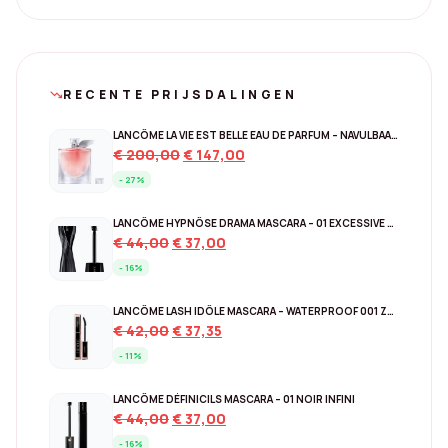
RECENTE PRIJSDALINGEN
trending_down
LANCÔME LA VIE EST BELLE EAU DE PARFUM – NAVULBAAR 150 ML
Original
Current
€
200,00
€
147,00
price
price
- 27%
was:
is:
€ 200,00.
€ 147,00.
LANCÔME HYPNÔSE DRAMA MASCARA – 01 EXCESSIVE BLACK
Original
Current
€
44,00
€
37,00
price
price
- 16%
was:
is:
€ 44,00.
€ 37,00.
LANCÔME LASH IDÔLE MASCARA – WATERPROOF 001 ZWART
Original
Current
€
42,00
€
37,35
price
price
- 11%
was:
is:
€ 42,00.
€ 37,35.
LANCÔME DÉFINICILS MASCARA – 01 NOIR INFINI
Original
Current
€
44,00
€
37,00
price
price
- 16%