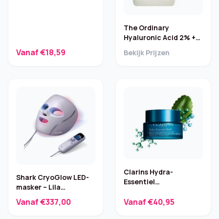
The Ordinary
Hyaluronic Acid 2% +
B5 Serum – 30 ml
Vanaf €18,59
Bekijk Prijzen
Clarins Hydra-
Shark CryoGlow LED-
Essentiel
masker – Lila
Hydraterende
(FW312EUPL)
Vanaf €337,00
Vanaf €40,95
Nachtcrème – 50 ml