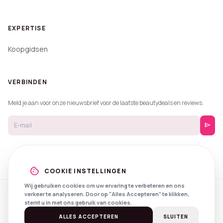
EXPERTISE
Koopgidsen
VERBINDEN
Meld je aan voor onze nieuwsbrief voor de laatste beautydeals en reviews.
send
cookie
COOKIE INSTELLINGEN
Wij gebruiken cookies om uw ervaring te verbeteren en ons
verkeer te analyseren. Door op "Alles Accepteren" te klikken,
© 2026 Beautyprijzen.
stemt u in met ons gebruik van cookies.
Created with
by
NXS Digital
Spotlights
Privacy
Voorwaarden
ALLES ACCEPTEREN
SLUITEN