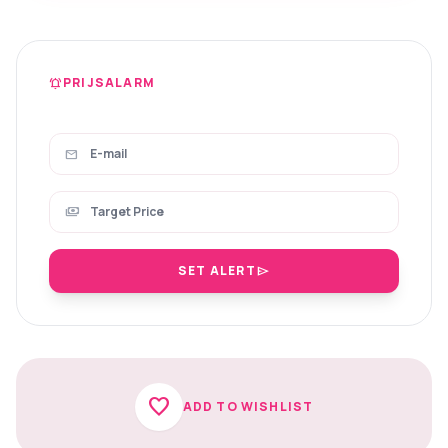
PRIJSALARM
notifications_active
mail
payments
SET ALERT
send
favorite
ADD TO WISHLIST