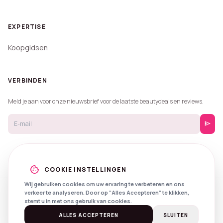
EXPERTISE
Koopgidsen
VERBINDEN
Meld je aan voor onze nieuwsbrief voor de laatste beautydeals en reviews.
send
cookie
COOKIE INSTELLINGEN
Wij gebruiken cookies om uw ervaring te verbeteren en ons
verkeer te analyseren. Door op "Alles Accepteren" te klikken,
© 2026 Beautyprijzen.
stemt u in met ons gebruik van cookies.
Created with
by
NXS Digital
Spotlights
Privacy
Voorwaarden
ALLES ACCEPTEREN
SLUITEN