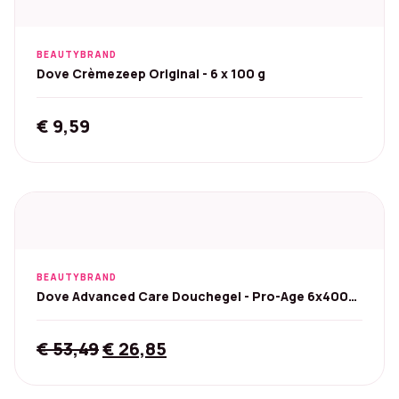
BEAUTYBRAND
Dove Crèmezeep Original - 6 x 100 g
€
9,59
BEAUTYBRAND
Dove Advanced Care Douchegel - Pro-Age 6x400
ml
Original
Current
€
53,49
€
26,85
price
price
was:
is: