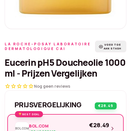
LA ROCHE-POSAY LABORATOIRE
VOEG TOE
add_circle
DERMATOLOGIQUE CAI
AAN STASH
Eucerin pH5 Doucheolie 1000
ml - Prijzen Vergelijken
star
star
star
star
star
Nog geen reviews
PRIJSVERGELIJKING
€28.49
BEST DEAL
€28.49
BOL.COM
chevron_right
BOL.COM