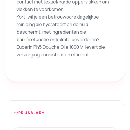
contact met textiel/harde oppervlakken om
vlekken te voorkomen.
Kort: wil je een betrouwbare dagelijkse
reiniging die hydrateert en de huid
beschermt, met ingrediënten die
barrièrefunctie en kalmte bevorderen?
Eucerin Ph5 Douche Olie 1000 Ml levert die
verzorging consistent en efficiënt.
PRIJSALARM
notifications_active