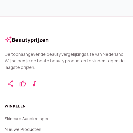
auto_awesome
Beautyprijzen
De toonaangevende beauty vergelijkingssite van Nederland.
Wij helpen je de beste beauty producten te vinden tegen de
laagste prijzen.
share
thumb_up
music_note
WINKELEN
Skincare Aanbiedingen
Nieuwe Producten