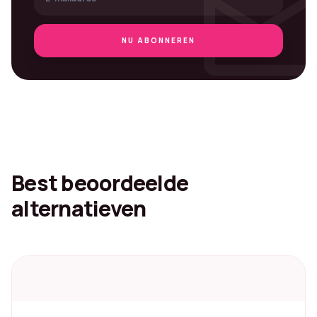
mai
NU ABONNEREN
Best beoordeelde
alternatieven