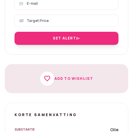
mail
payments
SET ALERT
send
favorite
ADD TO WISHLIST
KORTE SAMENVATTING
Olie
SUBSTANTIE