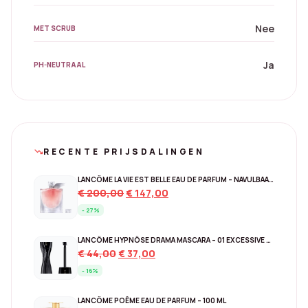
Nee
MET SCRUB
Ja
PH-NEUTRAAL
RECENTE PRIJSDALINGEN
trending_down
LANCÔME LA VIE EST BELLE EAU DE PARFUM – NAVULBAAR 150 ML
Original
Current
€
200,00
€
147,00
price
price
- 27%
was:
is:
€ 200,00.
€ 147,00.
LANCÔME HYPNÔSE DRAMA MASCARA – 01 EXCESSIVE BLACK
Original
Current
€
44,00
€
37,00
price
price
- 16%
was:
is:
€ 44,00.
€ 37,00.
LANCÔME POÊME EAU DE PARFUM – 100 ML