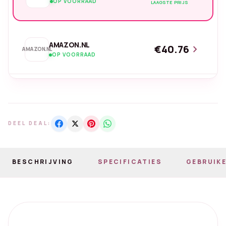
OP VOORRAAD
LAAGSTE PRIJS
AMAZON.NL
€40.76
chevron_right
AMAZON.NL
OP VOORRAAD
DEEL DEAL:
BESCHRIJVING
SPECIFICATIES
GEBRUIKE