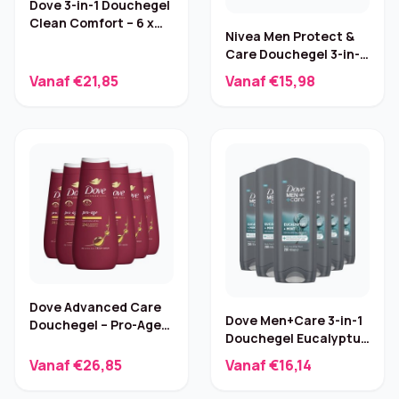
Dove 3-in-1 Douchegel
Clean Comfort – 6 x
Nivea Men Protect &
400 ml
Care Douchegel 3-in-1
– 6 x 250 ml
Vanaf €21,85
Vanaf €15,98
Dove Advanced Care
Dove Men+Care 3-in-1
Douchegel – Pro-Age
Douchegel Eucalyptus
6×400 ml
+ Mint 6×250 ml
Vanaf €26,85
Vanaf €16,14