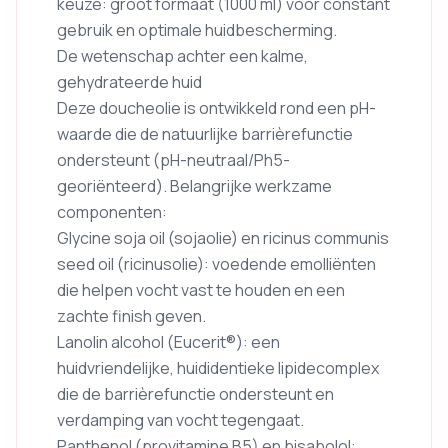
keuze: groot formaat (1000 ml) voor constant
gebruik en optimale huidbescherming.
De wetenschap achter een kalme,
gehydrateerde huid
Deze doucheolie is ontwikkeld rond een pH-
waarde die de natuurlijke barrièrefunctie
ondersteunt (pH-neutraal/Ph5-
georiënteerd). Belangrijke werkzame
componenten:
Glycine soja oil (sojaolie) en ricinus communis
seed oil (ricinusolie): voedende emolliënten
die helpen vocht vast te houden en een
zachte finish geven.
Lanolin alcohol (Eucerit®): een
huidvriendelijke, huididentieke lipidecomplex
die de barrièrefunctie ondersteunt en
verdamping van vocht tegengaat.
Panthenol (provitamine B5) en bisabolol: