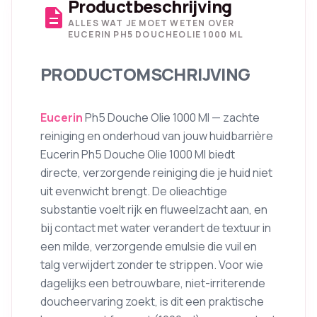
Productbeschrijving
description
ALLES WAT JE MOET WETEN OVER
EUCERIN PH5 DOUCHEOLIE 1000 ML
PRODUCTOMSCHRIJVING
Eucerin
Ph5 Douche Olie 1000 Ml — zachte
reiniging en onderhoud van jouw huidbarrière
Eucerin Ph5 Douche Olie 1000 Ml biedt
directe, verzorgende reiniging die je huid niet
uit evenwicht brengt. De olieachtige
substantie voelt rijk en fluweelzacht aan, en
bij contact met water verandert de textuur in
een milde, verzorgende emulsie die vuil en
talg verwijdert zonder te strippen. Voor wie
dagelijks een betrouwbare, niet-irriterende
doucheervaring zoekt, is dit een praktische