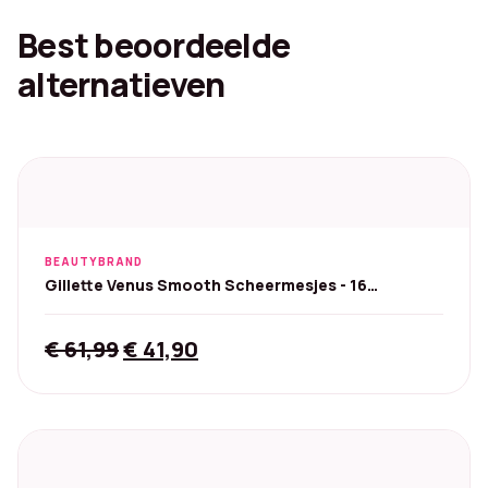
Best beoordeelde
alternatieven
BEAUTYBRAND
Gillette Venus Smooth Scheermesjes - 16
navulmesjes
Original
Current
€
61,99
€
41,90
price
price
was:
is:
€ 61,99.
€ 41,90.