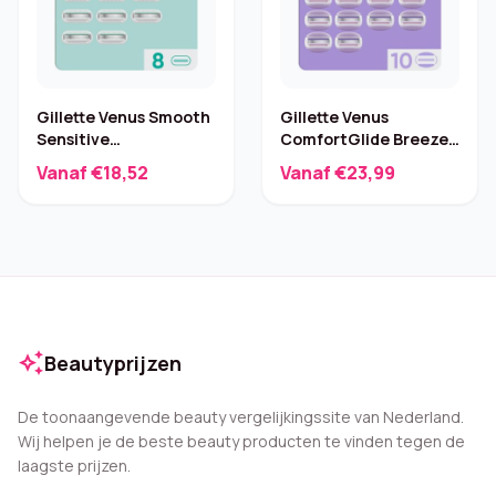
Gillette Venus Smooth
Gillette Venus
Sensitive
ComfortGlide Breeze
Scheermesjes – 8
– 10 scheermesjes
Vanaf €18,52
Vanaf €23,99
stuks
auto_awesome
Beautyprijzen
De toonaangevende beauty vergelijkingssite van Nederland.
Wij helpen je de beste beauty producten te vinden tegen de
laagste prijzen.