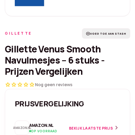
GILLETTE
add_circle
VOEG TOE AAN STASH
Gillette Venus Smooth
Navulmesjes – 6 stuks -
Prijzen Vergelijken
star
star
star
star
star
Nog geen reviews
PRIJSVERGELIJKING
AMAZON.NL
chevron_right
AMAZON.NL
BEKIJK LAATSTE PRIJS
OP VOORRAAD