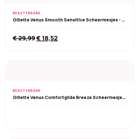
BEAUTYBRAND
Gillette Venus Smooth Sensitive Scheermesjes - 8
stuks
Original
Current
€
29,99
€
18,52
price
price
was:
is:
€ 29,99.
€ 18,52.
BEAUTYBRAND
Gillette Venus Comfortglide Breeze Scheermesjes
- 8 stuks