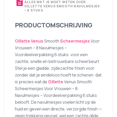
description
ALLES WAT JE MOET WETEN OVER
GILLETTE VENUS SMOOTH NAVULMESJES
– 6 STUKS
PRODUCTOMSCHRIJVING
Gillette Venus
Smooth
Scheermesjes
Voor
Vrouwen – 8 Navulmesjes –
Voordeelverpakking 6 stuks: voor een
zachte, snelle en betrouwbare scheerbeurt
Stel je een gladde, zijdezachte finish voor
zonder dat je eindeloos hoeft te scheren: dat
is precies wat de
Gillette
Venus Smooth
Scheermesjes Voor Vrouwen – 8
Navulmesjes – Voordeelverpakking 6 stuks
belooft. De navulmesjes voelen licht op de
huid en geven een directe, verzorgde finish —
geen trekkerig gevoel, wel een zachte glide.