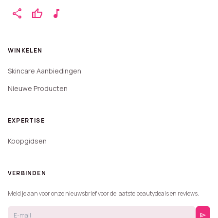
share
thumb_up
music_note
WINKELEN
Skincare Aanbiedingen
Nieuwe Producten
EXPERTISE
Koopgidsen
VERBINDEN
Meld je aan voor onze nieuwsbrief voor de laatste beautydeals en reviews.
send