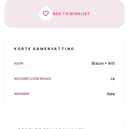
favorite
ADD TO WISHLIST
KORTE SAMENVATTING
Blauw + Wit
KLEUR
Ja
INCLUSIEF LOSSE MESJES
Nee
WEGWERP