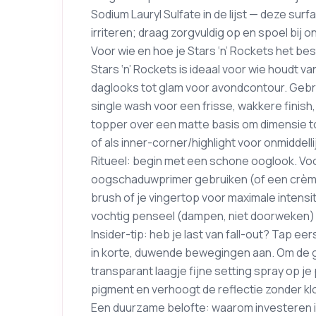
Sodium Lauryl Sulfate in de lijst — deze sur
irriteren; draag zorgvuldig op en spoel bij 
Voor wie en hoe je Stars ‘n’ Rockets het be
Stars ‘n’ Rockets is ideaal voor wie houdt 
daglooks tot glam voor avondcontour. Gebru
single wash voor een frisse, wakkere finish,
topper over een matte basis om dimensie t
of als inner-corner/highlight voor onmiddelli
Ritueel: begin met een schone ooglook. Voo
oogschaduwprimer gebruiken (of een crème
brush of je vingertop voor maximale intensit
vochtig penseel (dampen, niet doorweken) v
Insider-tip: heb je last van fall-out? Tap ee
in korte, duwende bewegingen aan. Om de gl
transparant laagje fijne setting spray op je
pigment en verhoogt de reflectie zonder kl
Een duurzame belofte: waarom investeren i