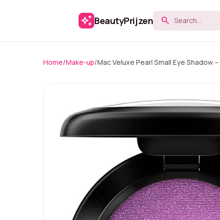
auto_awesome
BeautyPrijzen
search
Home
/
Make-up
/
Mac Veluxe Pearl Small Eye Shadow – 