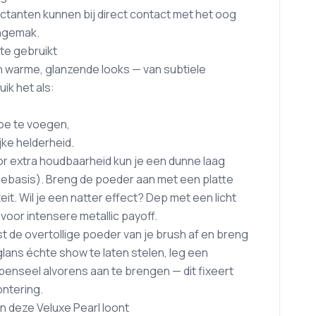
factanten kunnen bij direct contact met het oog
ongemak.
ste gebruikt
van warme, glanzende looks — van subtiele
ik het als:
oe te voegen,
jke helderheid.
r extra houdbaarheid kun je een dunne laag
basis). Breng de poeder aan met een platte
eit. Wil je een natter effect? Dep met een licht
oor intensere metallic payoff.
rst de overtollige poeder van je brush af en breng
ans échte show te laten stelen, leg een
 penseel alvorens aan te brengen — dit fixeert
ontering.
n deze Veluxe Pearl loont