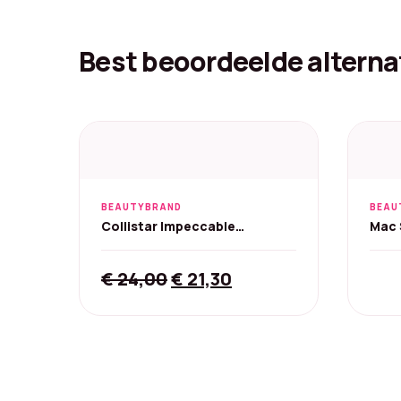
Best beoordeelde alterna
BEAUTYBRAND
BEAU
Collistar Impeccable
Mac 
Compact Oogschaduw - 535
Indigo, 3 g
Original
Current
€
24,00
€
21,30
price
price
was:
is:
€ 24,00.
€ 21,30.