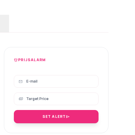
PRIJSALARM
notifications_active
mail
payments
SET ALERT
send