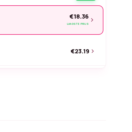
€18.36
chevron_right
LAAGSTE PRIJS
€23.19
chevron_right