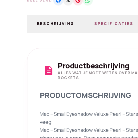
DEEL DEAL:
BESCHRIJVING
SPECIFICATIES
Productbeschrijving
description
ALLES WAT JE MOET WETEN OVER MA
ROCKETS
PRODUCTOMSCHRIJVING
Mac – Small Eyeshadow Veluxe Pearl – Stars 
veeg
Mac – Small Eyeshadow Veluxe Pearl – Stars 