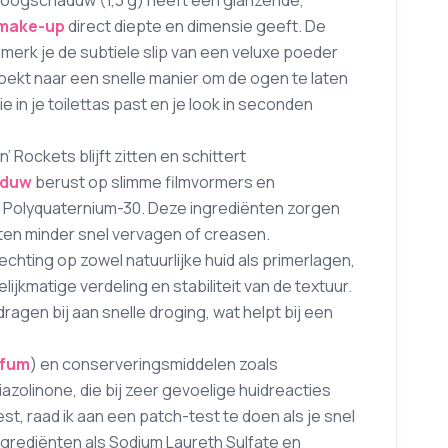
oogschaduw (1,3 g) heeft een glanzende,
make-up
direct diepte en dimensie geeft. De
g merk je de subtiele slip van een veluxe poeder
zoekt naar een snelle manier om de ogen te laten
e in je toilettas past en je look in seconden
 Rockets blijft zitten en schittert
aduw
berust op slimme filmvormers en
 Polyquaternium-30. Deze ingrediënten zorgen
ten minder snel vervagen of creasen.
chting op zowel natuurlijke huid als primerlagen,
ijkmatige verdeling en stabiliteit van de textuur.
agen bij aan snelle droging, wat helpt bij een
rfum
) en conserveringsmiddelen zoals
azolinone, die bij zeer gevoelige huidreacties
, raad ik aan een patch-test te doen als je snel
ngrediënten als Sodium Laureth Sulfate en