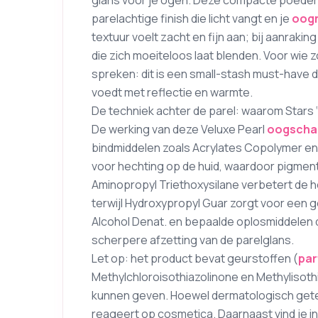
glans voor je ogen. Deze compacte poeder
parelachtige finish die licht vangt en je
oog
textuur voelt zacht en fijn aan; bij aanrakin
die zich moeiteloos laat blenden. Voor wie 
spreken: dit is een small-stash must-have di
voedt met reflectie en warmte.
De techniek achter de parel: waarom Stars ‘n’
De werking van deze Veluxe Pearl
oogsch
bindmiddelen zoals Acrylates Copolymer en
voor hechting op de huid, waardoor pigmen
Aminopropyl Triethoxysilane verbetert de he
terwijl Hydroxypropyl Guar zorgt voor een gel
Alcohol Denat. en bepaalde oplosmiddelen dr
scherpere afzetting van de parelglans.
Let op: het product bevat geurstoffen (
pa
Methylchloroisothiazolinone en Methylisothi
kunnen geven. Hoewel dermatologisch getest
reageert op cosmetica. Daarnaast vind je i