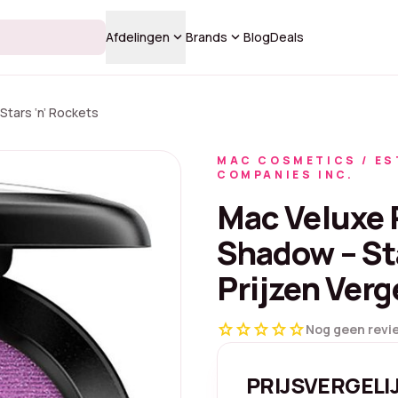
keyboard_arrow_down
keyboard_arrow_down
Afdelingen
Brands
Blog
Deals
Stars ‘n’ Rockets
MAC COSMETICS / ES
COMPANIES INC.
Mac Veluxe 
Shadow – Sta
Prijzen Verg
star
star
star
star
star
Nog geen revi
PRIJSVERGELI