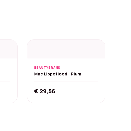
BEAUTYBRAND
Mac Lippotlood - Plum
3 g
€
29,56