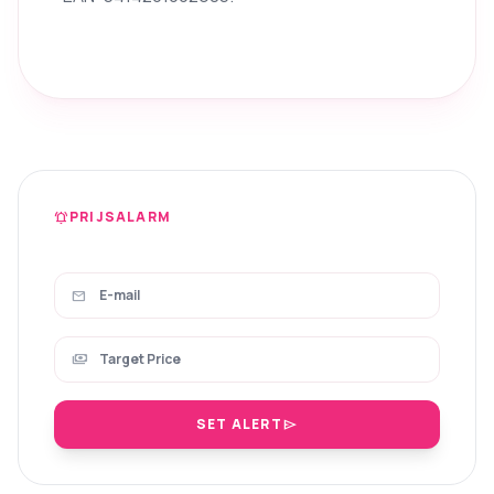
PRIJSALARM
notifications_active
mail
payments
SET ALERT
send