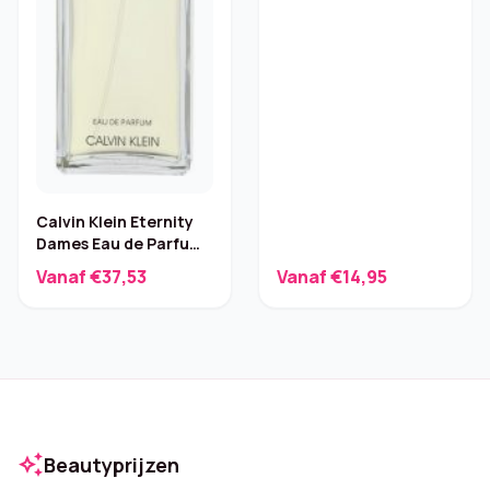
Calvin Klein Eternity
Dames Eau de Parfum
– 100 ml
Vanaf €37,53
Vanaf €14,95
auto_awesome
Beautyprijzen