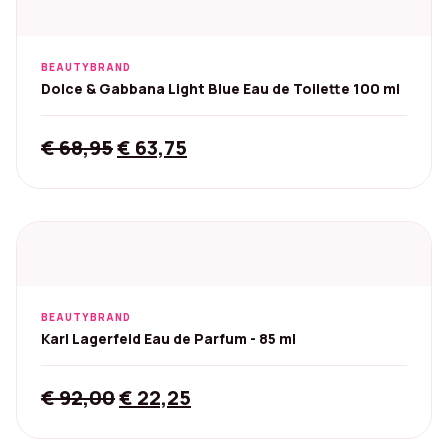
BEAUTYBRAND
Dolce & Gabbana Light Blue Eau de Toilette 100 ml
Original
Current
€
68,95
€
63,75
price
price
was:
is:
€ 68,95.
€ 63,75.
BEAUTYBRAND
Karl Lagerfeld Eau de Parfum - 85 ml
Original
Current
€
92,00
€
22,25
price
price