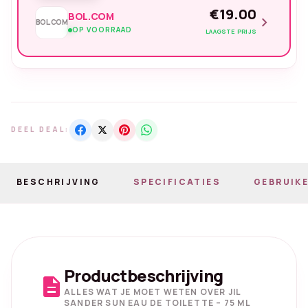
€19.00
BOL.COM
chevron_right
BOL.COM
OP VOORRAAD
LAAGSTE PRIJS
DEEL DEAL:
BESCHRIJVING
SPECIFICATIES
GEBRUIKE
Productbeschrijving
description
ALLES WAT JE MOET WETEN OVER JIL
SANDER SUN EAU DE TOILETTE – 75 ML