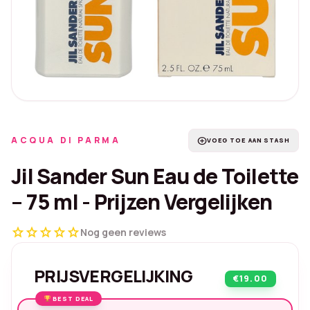
ACQUA DI PARMA
add_circle
VOEG TOE AAN STASH
Jil Sander Sun Eau de Toilette
– 75 ml - Prijzen Vergelijken
star
star
star
star
star
Nog geen reviews
PRIJSVERGELIJKING
€19.00
BEST DEAL