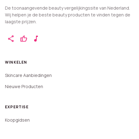
De toonaangevende beauty vergelijkingssite van Nederland.
Wij helpen je de beste beauty producten te vinden tegen de
laagste prijzen.
share
thumb_up
music_note
WINKELEN
Skincare Aanbiedingen
Nieuwe Producten
EXPERTISE
Koopgidsen