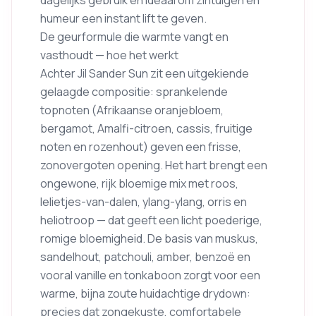
humeur een instant lift te geven.
De geurformule die warmte vangt en
vasthoudt — hoe het werkt
Achter Jil Sander Sun zit een uitgekiende
gelaagde compositie: sprankelende
topnoten (Afrikaanse oranjebloem,
bergamot, Amalfi-citroen, cassis, fruitige
noten en rozenhout) geven een frisse,
zonovergoten opening. Het hart brengt een
ongewone, rijk bloemige mix met roos,
lelietjes-van-dalen, ylang-ylang, orris en
heliotroop — dat geeft een licht poederige,
romige bloemigheid. De basis van muskus,
sandelhout, patchouli, amber, benzoë en
vooral vanille en tonkaboon zorgt voor een
warme, bijna zoute huidachtige drydown:
precies dat zongekuste, comfortabele