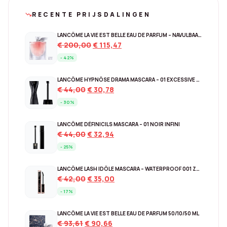
RECENTE PRIJSDALINGEN
trending_down
LANCÔME LA VIE EST BELLE EAU DE PARFUM – NAVULBAAR 150 ML
Original
Current
€
200,00
€
115,47
price
price
- 42%
was:
is:
€ 200,00.
€ 115,47.
LANCÔME HYPNÔSE DRAMA MASCARA – 01 EXCESSIVE BLACK
Original
Current
€
44,00
€
30,78
price
price
- 30%
was:
is:
€ 44,00.
€ 30,78.
LANCÔME DÉFINICILS MASCARA – 01 NOIR INFINI
Original
Current
€
44,00
€
32,94
price
price
- 25%
was:
is:
€ 44,00.
€ 32,94.
LANCÔME LASH IDÔLE MASCARA – WATERPROOF 001 ZWART
Original
Current
€
42,00
€
35,00
price
price
- 17%
was:
is:
€ 42,00.
€ 35,00.
LANCÔME LA VIE EST BELLE EAU DE PARFUM 50/10/50 ML
Original
Current
€
93,61
€
90,66