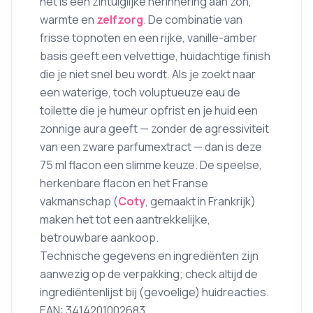
het is een zintuiglijke herinnering aan zon,
warmte en
zelfzorg
. De combinatie van
frisse topnoten en een rijke, vanille-amber
basis geeft een velvettige, huidachtige finish
die je niet snel beu wordt. Als je zoekt naar
een waterige, toch voluptueuze eau de
toilette die je humeur opfrist en je huid een
zonnige aura geeft — zonder de agressiviteit
van een zware parfumextract — dan is deze
75 ml flacon een slimme keuze. De speelse,
herkenbare flacon en het Franse
vakmanschap (
Coty
, gemaakt in Frankrijk)
maken het tot een aantrekkelijke,
betrouwbare aankoop.
Technische gegevens en ingrediënten zijn
aanwezig op de verpakking; check altijd de
ingrediëntenlijst bij (gevoelige) huidreacties.
EAN: 3414201002683.