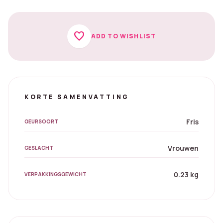
favorite
ADD TO WISHLIST
KORTE SAMENVATTING
Fris
GEURSOORT
Vrouwen
GESLACHT
0.23 kg
VERPAKKINGSGEWICHT