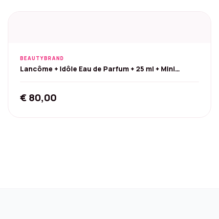
was:
is:
€ 92,00.
€ 22,25.
BEAUTYBRAND
Lancôme + Idôle Eau de Parfum + 25 ml + Mini
Mascara 2,5 ml
€
80,00