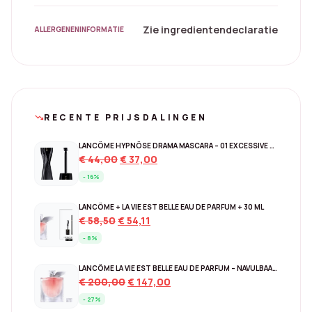
Zie ingredientendeclaratie
ALLERGENENINFORMATIE
RECENTE PRIJSDALINGEN
trending_down
LANCÔME HYPNÔSE DRAMA MASCARA – 01 EXCESSIVE BLACK
Original
Current
€
44,00
€
37,00
price
price
- 16%
was:
is:
€ 44,00.
€ 37,00.
LANCÔME + LA VIE EST BELLE EAU DE PARFUM + 30 ML
Original
Current
€
58,50
€
54,11
price
price
- 8%
was:
is:
€ 58,50.
€ 54,11.
LANCÔME LA VIE EST BELLE EAU DE PARFUM – NAVULBAAR 150 ML
Original
Current
€
200,00
€
147,00
price
price
- 27%
was:
is: