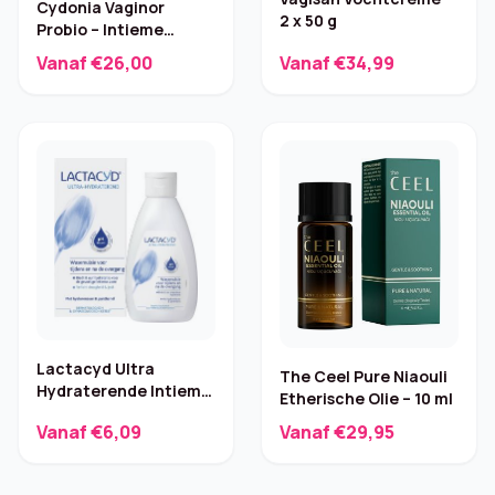
Cydonia Vaginor
2 x 50 g
Probio – Intieme
Probiotica
Vanaf €26,00
Vanaf €34,99
(lactobacillen)
Lactacyd Ultra
The Ceel Pure Niaouli
Hydraterende Intieme
Etherische Olie – 10 ml
Wasemulsie – 200 ml
Vanaf €6,09
Vanaf €29,95