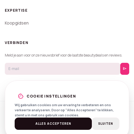
EXPERTISE
Koopgidsen
VERBINDEN
Meld je aan voor onze nieuwsbrief voor de laatste beautydeals en reviews.
send
cookie
COOKIE INSTELLINGEN
Wij gebruiken cookies om uw ervaring te verbeteren en ons
verkeer te analyseren. Door op "Alles Accepteren" te klikken,
© 2026 Beautyprijzen.
stemt u in met ons gebruik van cookies.
Created with
by
NXS Digital
Spotlights
Privacy
Voorwaarden
ALLES ACCEPTEREN
SLUITEN