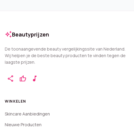
auto_awesome
Beautyprijzen
De toonaangevende beauty vergelijkingssite van Nederland.
Wij helpen je de beste beauty producten te vinden tegen de
laagste prijzen.
share
thumb_up
music_note
WINKELEN
Skincare Aanbiedingen
Nieuwe Producten