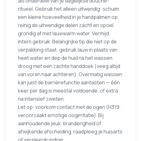
als onderdeel van je dagelijkse douche-
ritueel. Gebruik het alleen uitwendig: schuim
een kleine hoeveelheid in je handpalmen op,
reinig de uitwendige delen zacht en spoel
grondig af met lauwwarm water. Vermijd
intern gebruik. Belangrijke tip die niet op de
verpakking staat: gebruik lauw in plaats van
heet water en dep de huid na het wassen
droog met een zachte handdoek (veeg altijd
van voren naar achteren). Overmatig wassen
kan juist de barrièrefunctie aantasten — één
keer per dag is meestal voldoende, of extra
na intensief zweten.
Let op: voorkom contact met de ogen (H319:
veroorzaakt ernstige oogirritatie). Bij
aanhoudende jeuk, branderigheid of
afwijkende afscheiding, raadpleeg je huisarts
of verpleegkundige.