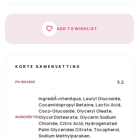
favorite
ADD TO WISHLIST
KORTE SAMENVATTING
5.2
PH-WAARDE
IngrediÃ«ntenAqua, Lauryl Glucoside,
Cocamidopropyl Betaine, Lactic Acid,
Coco-Glucoside, Glyceryl Oleate,
Glycol Distearate, Glycerin Sodium
INGREDIËNTEN
Chloride, Citric Acid, Hydrogenated
Palm Glycerides Citrate, Tocopherol,
Sodium Methylparaben.