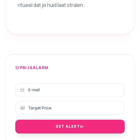
ritueel dat je huid laat stralen.
PRIJSALARM
notifications_active
mail
payments
SET ALERT
send