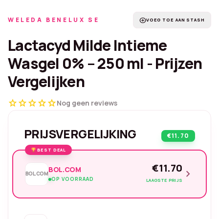
WELEDA BENELUX SE
add_circle
VOEG TOE AAN STASH
Lactacyd Milde Intieme
Wasgel 0% – 250 ml - Prijzen
Vergelijken
star
star
star
star
star
Nog geen reviews
PRIJSVERGELIJKING
€11.70
BEST DEAL
€11.70
BOL.COM
chevron_right
BOL.COM
OP VOORRAAD
LAAGSTE PRIJS