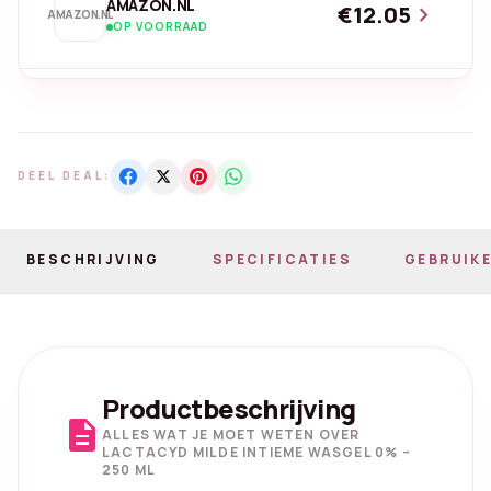
AMAZON.NL
€12.05
chevron_right
AMAZON.NL
OP VOORRAAD
DEEL DEAL:
BESCHRIJVING
SPECIFICATIES
GEBRUIKE
Productbeschrijving
description
ALLES WAT JE MOET WETEN OVER
LACTACYD MILDE INTIEME WASGEL 0% –
250 ML