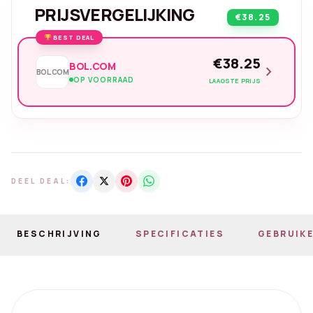
PRIJSVERGELIJKING
€38.25
BEST DEAL
€38.25
BOL.COM
chevron_right
BOL.COM
OP VOORRAAD
LAAGSTE PRIJS
DEEL DEAL:
BESCHRIJVING
SPECIFICATIES
GEBRUIKE