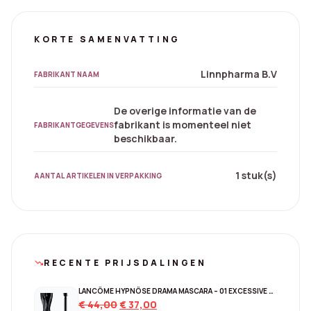
KORTE SAMENVATTING
Linnpharma B.V
FABRIKANT NAAM
De overige informatie van de
fabrikant is momenteel niet
FABRIKANTGEGEVENS
beschikbaar.
1 stuk(s)
AANTAL ARTIKELEN IN VERPAKKING
RECENTE PRIJSDALINGEN
trending_down
LANCÔME HYPNÔSE DRAMA MASCARA – 01 EXCESSIVE BLACK
Original
Current
€
44,00
€
37,00