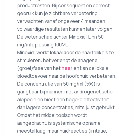
productresten. Bij consequent en correct
gebruik kun je zichtbare verbetering
verwachten vanaf ongeveer 4 maanden;
volwaardige resultaten kunnen later volgen.
De wetenschap achter Minoxidil Linn 50
mg/ml oplossing 100ML
Minoxidil werkt lokaal door de haarfollikels te
stimuleren: het verlengt de anagene
(groei)fase van het
haar
en kan de lokale
bloedtoevoer naar de hoofdhuid verbeteren.
De concentratie van 50 mg/ml (5%) is
gangbaar bij mannen met androgenetische
alopecie en biedt een hogere effectiviteit
dan lagere concentraties, mits juist gebruikt.
Omdat het middel topisch wordt
aangebracht, is systemische opname
meestal laag, maar huidreacties (irritatie,