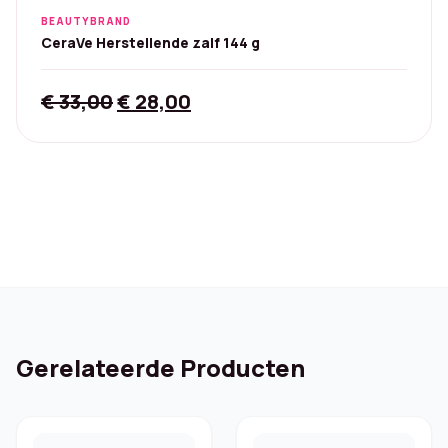
BEAUTYBRAND
CeraVe Herstellende zalf 144 g
Original
Current
€
33,00
€
28,00
price
price
was:
is:
€ 33,00.
€ 28,00.
Gerelateerde Producten