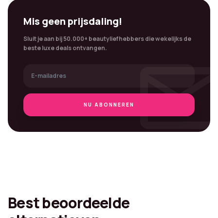
Mis geen prijsdaling!
Sluit je aan bij 50.000+ beautyliefhebbers die wekelijks de
mai
beste luxe deals ontvangen.
NU ABONNEREN
Best beoordeelde