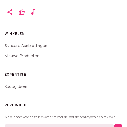
share
thumb_up
music_note
WINKELEN
Skincare Aanbiedingen
Nieuwe Producten
EXPERTISE
Koopgidsen
VERBINDEN
Meld je aan voor onze nieuwsbrief voor de laatste beautydeals en reviews.