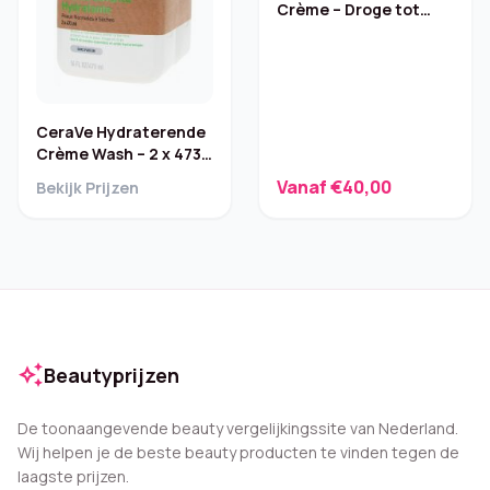
Crème – Droge tot
Zeer Droge Huid, 454g
CeraVe Hydraterende
Crème Wash – 2 x 473
ml
Vanaf €40,00
Bekijk Prijzen
auto_awesome
Beautyprijzen
De toonaangevende beauty vergelijkingssite van Nederland.
Wij helpen je de beste beauty producten te vinden tegen de
laagste prijzen.