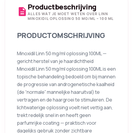
Productbeschrijving
description
ALLES WAT JE MOET WETEN OVER LINN
MINOXIDIL OPLOSSING 50 MG/ML – 100 ML
PRODUCTOMSCHRIJVING
Minoxidil Linn 50 mg/ml oplossing 100ML —
gericht herstel van je haardichtheid
Minoxidil Linn 50 mg/ml oplossing 100ML is een
topische behandeling bedoeld om bij mannen
de progressie van androgenetische kaalheid
(de “normale” mannelijke haaruitval) te
vertragen en de haargroei te stimuleren. De
lichtwaterige oplossing voelt niet vettig aan,
trekt redelijk snel in en heeft geen
parfumrijke coating — praktisch voor
dagelijks gebruik zonder zichtbare