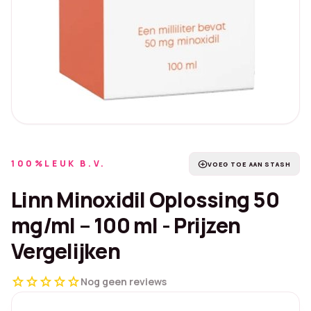
100%LEUK B.V.
add_circle
VOEG TOE AAN STASH
Linn Minoxidil Oplossing 50
mg/ml – 100 ml - Prijzen
Vergelijken
star
star
star
star
star
Nog geen reviews