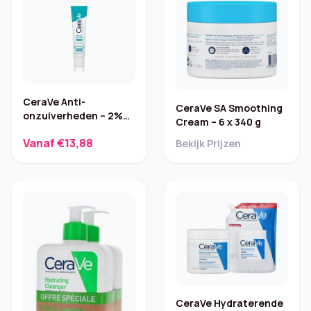
CeraVe Anti-
CeraVe SA Smoothing
onzuiverheden – 2%
Cream – 6 x 340 g
salicylzuur, 40 ml
Vanaf €13,88
Bekijk Prijzen
CeraVe Hydraterende