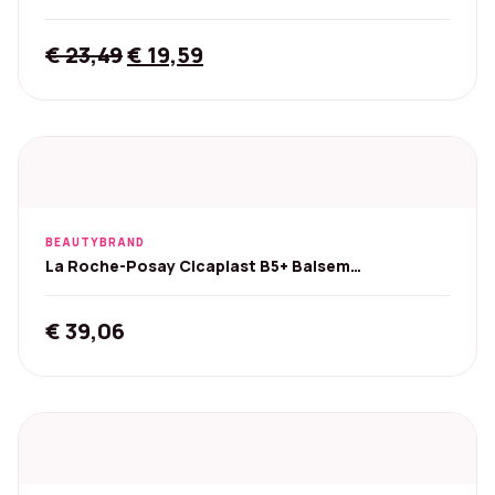
Original
Current
€
23,49
€
19,59
price
price
was:
is:
€ 23,49.
€ 19,59.
BEAUTYBRAND
La Roche-Posay Cicaplast B5+ Balsem
Voordeelpakket 2x100 ml
€
39,06