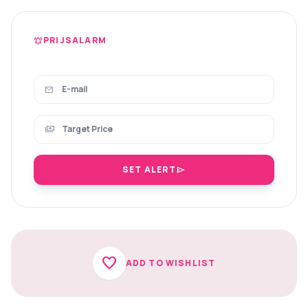
PRIJSALARM
notifications_active
mail
payments
SET ALERT
send
favorite
ADD TO WISHLIST