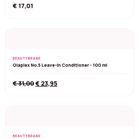
€
17,01
BEAUTYBRAND
Olaplex No.5 Leave-In Conditioner - 100 ml
Original
Current
€
31,00
€
23,95
price
price
was:
is:
€ 31,00.
€ 23,95.
BEAUTYBRAND