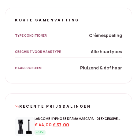
KORTE SAMENVATTING
Crèmespoeling
TYPE CONDITIONER
Alle haartypes
GESCHIKT VOOR HAARTYPE
Pluizend & dof haar
HAARPROBLEEM
RECENTE PRIJSDALINGEN
trending_down
LANCÔME HYPNÔSE DRAMA MASCARA – 01 EXCESSIVE BLACK
Original
Current
€
44,00
€
37,00
price
price
- 16%
was:
is: