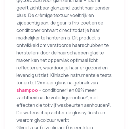
glycolic acid voor glanzend haar – 150 ml
geeft zichtbaar glanzend, zacht haar zonder
pluis. De crèmige textuur voelt rijk en
zijdeachtig aan, de geur is fris-zoet en de
conditioner ontwart direct zodat je haar
makkelijker te hanteren is. Dit product is
ontwikkeld om verstoorde haarschubben te
herstellen: door de haarschubben glad te
maken kan het oppervlak optimaal licht
reflecteren, waardoor je haar er gezond en
levendig uitziet. Klinische instrumentele tests
tonen tot 2x meer glans na gebruik van
shampoo
+ conditioner¹ en 88% meer
zachtheid na de volledige routine², met
effecten die tot vijf wasbeurten aanhouden³.
De wetenschap achter de glossy finish en
waarom glycolzuur werkt
Glycolzuur (glycolic acid) is een klein