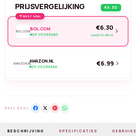
PRIJSVERGELIJKING
€6.30
BEST DEAL
€6.30
BOL.COM
chevron_right
BOL.COM
OP VOORRAAD
LAAGSTE PRIJS
AMAZON.NL
€6.99
chevron_right
AMAZON.NL
OP VOORRAAD
DEEL DEAL:
BESCHRIJVING
SPECIFICATIES
GEBRUIKE