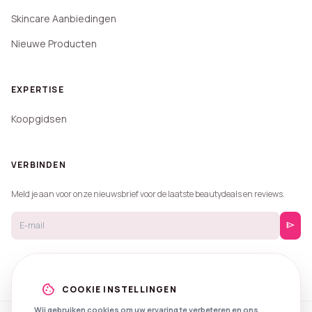
Skincare Aanbiedingen
Nieuwe Producten
EXPERTISE
Koopgidsen
VERBINDEN
Meld je aan voor onze nieuwsbrief voor de laatste beautydeals en reviews.
send
cookie
COOKIE INSTELLINGEN
Wij gebruiken cookies om uw ervaring te verbeteren en ons