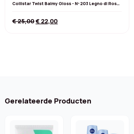
Collistar Twist Balmy Gloss - Nº 203 Legno di Rosa,
2,8 g
Original
Current
€
25,00
€
22,00
price
price
was:
is:
€ 25,00.
€ 22,00.
Gerelateerde Producten