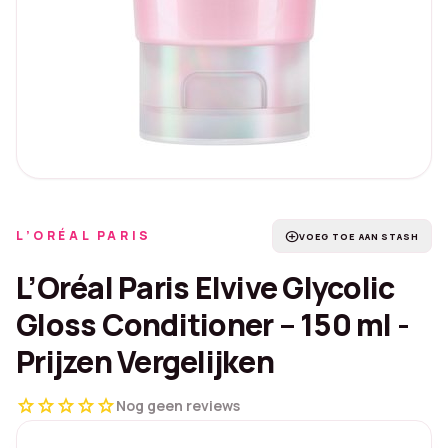
L’ORÉAL PARIS
add_circle
VOEG TOE AAN STASH
L’Oréal Paris Elvive Glycolic
Gloss Conditioner – 150 ml -
Prijzen Vergelijken
star
star
star
star
star
Nog geen reviews