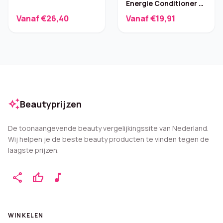
Energie Conditioner –
200 ml
Vanaf €26,40
Vanaf €19,91
auto_awesome
Beautyprijzen
De toonaangevende beauty vergelijkingssite van Nederland.
Wij helpen je de beste beauty producten te vinden tegen de
laagste prijzen.
share
thumb_up
music_note
WINKELEN