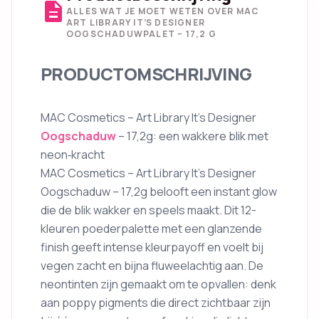
description
ALLES WAT JE MOET WETEN OVER MAC
ART LIBRARY IT’S DESIGNER
OOGSCHADUWPALET – 17,2 G
PRODUCTOMSCHRIJVING
MAC Cosmetics – Art Library It’s Designer
Oogschaduw
– 17,2g: een wakkere blik met
neon‑kracht
MAC Cosmetics – Art Library It’s Designer
Oogschaduw – 17,2g belooft een instant glow
die de blik wakker en speels maakt. Dit 12-
kleuren poederpalette met een glanzende
finish geeft intense kleurpayoff en voelt bij
vegen zacht en bijna fluweelachtig aan. De
neontinten zijn gemaakt om te opvallen: denk
aan poppy pigments die direct zichtbaar zijn