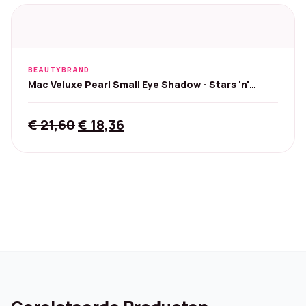
BEAUTYBRAND
Mac Veluxe Pearl Small Eye Shadow - Stars 'n'
Rockets
Original
Current
€
21,60
€
18,36
price
price
was:
is:
€ 21,60.
€ 18,36.