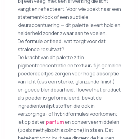
bij één veeg, met een afwerking die licht
vangt en reflecteert. Voor wie zoekt naar een
statement‑look of een subtiele
kleuraccentuering — dit palette levert hold en
helderheid zonder zwaar aan te voelen.
De formule ontleed: wat zorgt voor dat
stralende resultaat?
De kracht van dit palette zit in
pigmentconcentratie en textuur: fijn gemalen
poederdeeltjes zorgen voor hoge absorptie
van licht (dus een sterke, glanzende finish)
en goede blendbaarheid. Hoewel het product
als poeder is geformuleerd, bevat de
ingrediëntenlijst stoffen die ook in
verzorgings- of hybridformules voorkomen;
let op dat er
parfum
en conserveermiddelen
(zoals methylisothiazolinone) in staan. Dat
betekent voor jou twee dingen: de kleuren