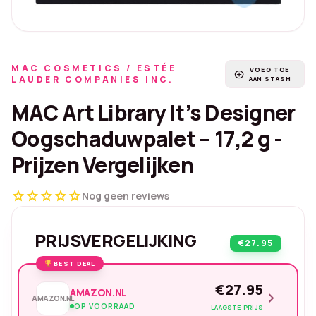
MAC COSMETICS / ESTÉE
VOEG TOE
add_circle
LAUDER COMPANIES INC.
AAN STASH
MAC Art Library It’s Designer
Oogschaduwpalet – 17,2 g -
Prijzen Vergelijken
star
star
star
star
star
Nog geen reviews
PRIJSVERGELIJKING
€27.95
BEST DEAL
€27.95
AMAZON.NL
chevron_right
AMAZON.NL
OP VOORRAAD
LAAGSTE PRIJS