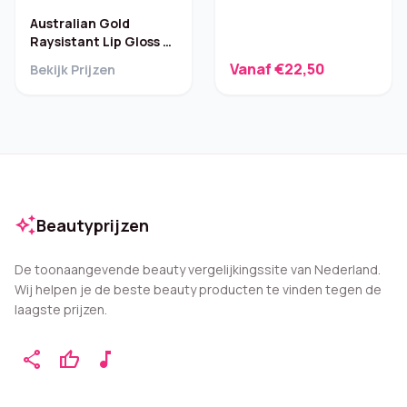
Australian Gold
Raysistant Lip Gloss –
Matte Nude SPF 15
Vanaf €22,50
Bekijk Prijzen
auto_awesome
Beautyprijzen
De toonaangevende beauty vergelijkingssite van Nederland.
Wij helpen je de beste beauty producten te vinden tegen de
laagste prijzen.
share
thumb_up
music_note