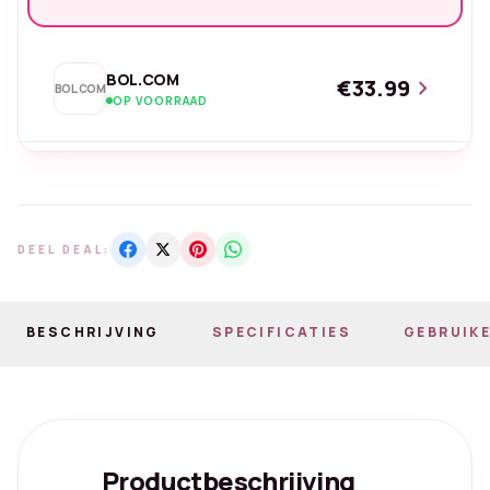
BOL.COM
€33.99
chevron_right
BOL.COM
OP VOORRAAD
DEEL DEAL:
BESCHRIJVING
SPECIFICATIES
GEBRUIKE
Productbeschrijving