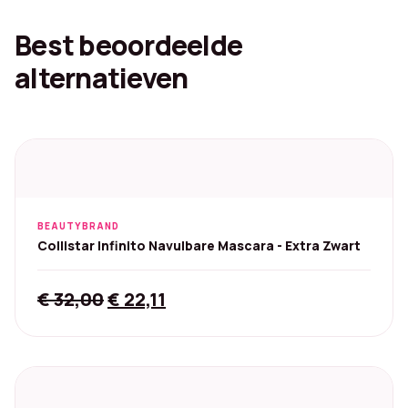
Best beoordeelde
alternatieven
BEAUTYBRAND
Collistar Infinito Navulbare Mascara - Extra Zwart
Original
Current
€
32,00
€
22,11
price
price
was:
is:
€ 32,00.
€ 22,11.