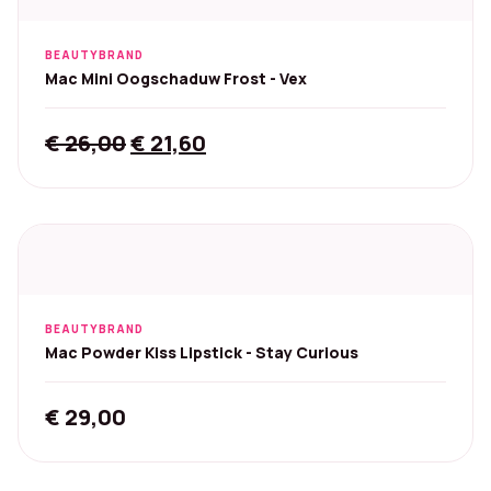
BEAUTYBRAND
Mac Mini Oogschaduw Frost - Vex
Original
Current
€
26,00
€
21,60
price
price
was:
is:
€ 26,00.
€ 21,60.
BEAUTYBRAND
Mac Powder Kiss Lipstick - Stay Curious
€
29,00