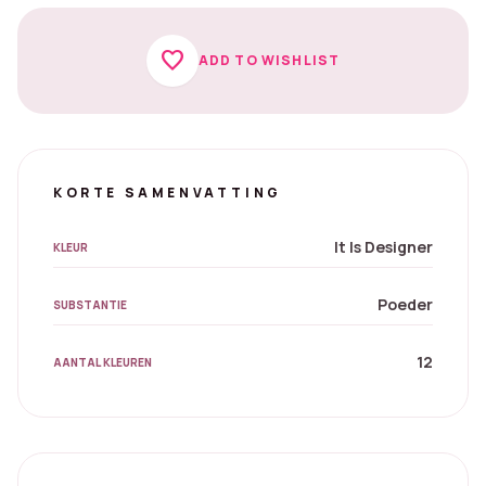
favorite
ADD TO WISHLIST
KORTE SAMENVATTING
It Is Designer
KLEUR
Poeder
SUBSTANTIE
12
AANTAL KLEUREN