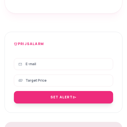
PRIJSALARM
notifications_active
mail
payments
SET ALERT
send