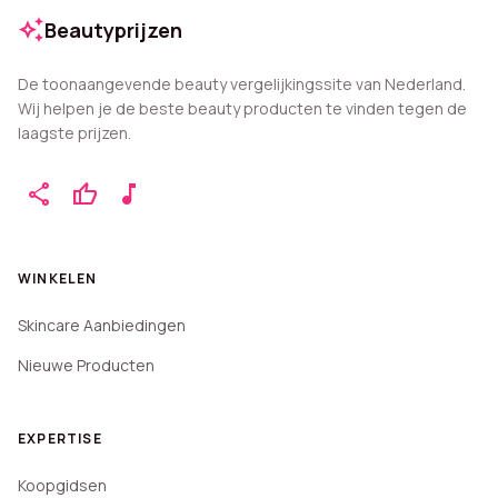
auto_awesome
Beautyprijzen
De toonaangevende beauty vergelijkingssite van Nederland.
Wij helpen je de beste beauty producten te vinden tegen de
laagste prijzen.
share
thumb_up
music_note
WINKELEN
Skincare Aanbiedingen
Nieuwe Producten
EXPERTISE
Koopgidsen