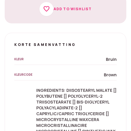
favorite
ADD TO WISHLIST
KORTE SAMENVATTING
Bruin
KLEUR
Brown
KLEURCODE
INGREDIENTS: DIISOSTEARYL MALATE []
POLYBUTENE [] POLYGLYCERYL-2
TRIISOSTEARATE [] BIS-DIGLYCERYL
POLYACYLADIPATE-2 []
CAPRYLIC/CAPRIC TRIGLYCERIDE []
MICROCRYSTALLINE WAXCERA
MICROCRISTALLINACIRE