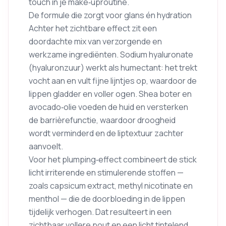
touch in je make‑uproutine.
De formule die zorgt voor glans én hydration
Achter het zichtbare effect zit een
doordachte mix van verzorgende en
werkzame ingrediënten. Sodium hyaluronate
(hyaluronzuur) werkt als humectant: het trekt
vocht aan en vult fijne lijntjes op, waardoor de
lippen gladder en voller ogen. Shea boter en
avocado‑olie voeden de huid en versterken
de barrièrefunctie, waardoor droogheid
wordt verminderd en de liptextuur zachter
aanvoelt.
Voor het plumping‑effect combineert de stick
licht irriterende en stimulerende stoffen —
zoals capsicum extract, methyl nicotinate en
menthol — die de doorbloeding in de lippen
tijdelijk verhogen. Dat resulteert in een
zichtbaar vollere pout en een licht tintelend