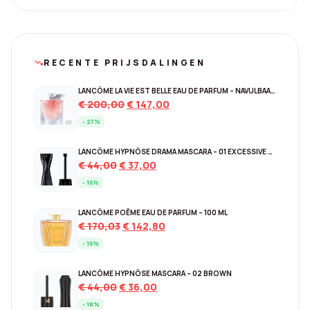
RECENTE PRIJSDALINGEN
trending_down
LANCÔME LA VIE EST BELLE EAU DE PARFUM – NAVULBAAR 150 ML
Original
Current
€
200,00
€
147,00
price
price
- 27%
was:
is:
€ 200,00.
€ 147,00.
LANCÔME HYPNÔSE DRAMA MASCARA – 01 EXCESSIVE BLACK
Original
Current
€
44,00
€
37,00
price
price
- 16%
was:
is:
€ 44,00.
€ 37,00.
LANCÔME POÊME EAU DE PARFUM – 100 ML
Original
Current
€
170,03
€
142,80
price
price
- 16%
was:
is:
€ 170,03.
€ 142,80.
LANCÔME HYPNÔSE MASCARA – 02 BROWN
Original
Current
€
44,00
€
36,00
price
price
- 18%