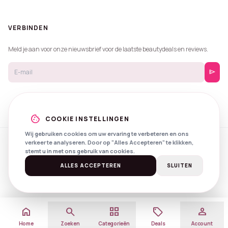
VERBINDEN
Meld je aan voor onze nieuwsbrief voor de laatste beautydeals en reviews.
send
cookie
COOKIE INSTELLINGEN
Wij gebruiken cookies om uw ervaring te verbeteren en ons
verkeer te analyseren. Door op "Alles Accepteren" te klikken,
© 2026 Beautyprijzen.
stemt u in met ons gebruik van cookies.
Created with
by
NXS Digital
Spotlights
Privacy
Voorwaarden
ALLES ACCEPTEREN
SLUITEN
home
search
grid_view
local_offer
person
Home
Zoeken
Categorieën
Deals
Account