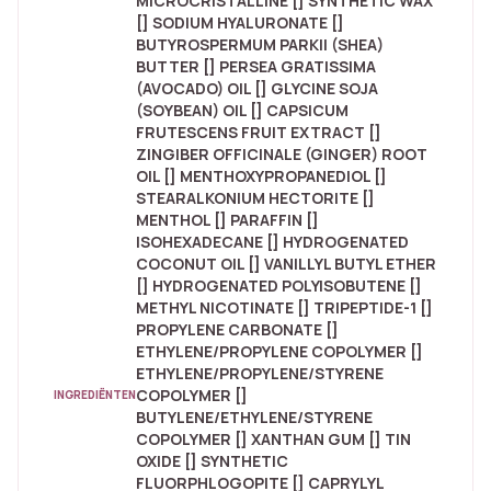
MICROCRISTALLINE [] SYNTHETIC WAX
[] SODIUM HYALURONATE []
BUTYROSPERMUM PARKII (SHEA)
BUTTER [] PERSEA GRATISSIMA
(AVOCADO) OIL [] GLYCINE SOJA
(SOYBEAN) OIL [] CAPSICUM
FRUTESCENS FRUIT EXTRACT []
ZINGIBER OFFICINALE (GINGER) ROOT
OIL [] MENTHOXYPROPANEDIOL []
STEARALKONIUM HECTORITE []
MENTHOL [] PARAFFIN []
ISOHEXADECANE [] HYDROGENATED
COCONUT OIL [] VANILLYL BUTYL ETHER
[] HYDROGENATED POLYISOBUTENE []
METHYL NICOTINATE [] TRIPEPTIDE-1 []
PROPYLENE CARBONATE []
ETHYLENE/PROPYLENE COPOLYMER []
ETHYLENE/PROPYLENE/STYRENE
COPOLYMER []
INGREDIËNTEN
BUTYLENE/ETHYLENE/STYRENE
COPOLYMER [] XANTHAN GUM [] TIN
OXIDE [] SYNTHETIC
FLUORPHLOGOPITE [] CAPRYLYL