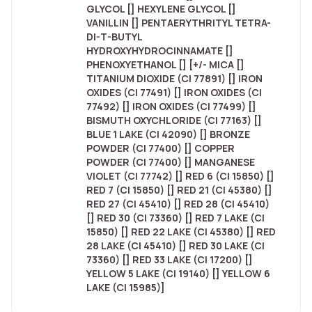
GLYCOL [] HEXYLENE GLYCOL []
VANILLIN [] PENTAERYTHRITYL TETRA-
DI-T-BUTYL
HYDROXYHYDROCINNAMATE []
PHENOXYETHANOL [] [+/- MICA []
TITANIUM DIOXIDE (CI 77891) [] IRON
OXIDES (CI 77491) [] IRON OXIDES (CI
77492) [] IRON OXIDES (CI 77499) []
BISMUTH OXYCHLORIDE (CI 77163) []
BLUE 1 LAKE (CI 42090) [] BRONZE
POWDER (CI 77400) [] COPPER
POWDER (CI 77400) [] MANGANESE
VIOLET (CI 77742) [] RED 6 (CI 15850) []
RED 7 (CI 15850) [] RED 21 (CI 45380) []
RED 27 (CI 45410) [] RED 28 (CI 45410)
[] RED 30 (CI 73360) [] RED 7 LAKE (CI
15850) [] RED 22 LAKE (CI 45380) [] RED
28 LAKE (CI 45410) [] RED 30 LAKE (CI
73360) [] RED 33 LAKE (CI 17200) []
YELLOW 5 LAKE (CI 19140) [] YELLOW 6
LAKE (CI 15985)]