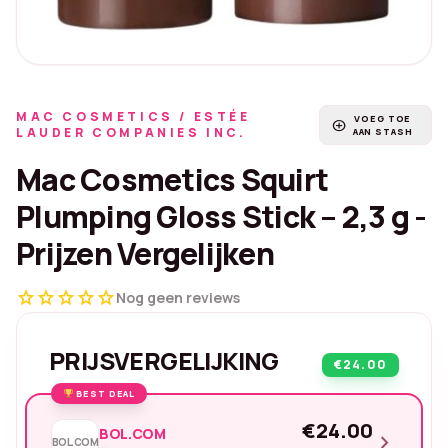
MAC COSMETICS / ESTÉE
VOEG TOE
add_circle
LAUDER COMPANIES INC.
AAN STASH
Mac Cosmetics Squirt
Plumping Gloss Stick – 2,3 g -
Prijzen Vergelijken
star
star
star
star
star
Nog geen reviews
PRIJSVERGELIJKING
€24.00
BEST DEAL
€24.00
BOL.COM
chevron_right
BOL.COM