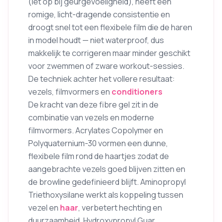
(let op bij geurgevoeligheid), heeft een
romige, licht-dragende consistentie en
droogt snel tot een flexibele film die de haren
in model houdt — niet waterproof, dus
makkelijk te corrigeren maar minder geschikt
voor zwemmen of zware workout-sessies.
De techniek achter het vollere resultaat:
vezels, filmvormers en
conditioners
De kracht van deze fibre gel zit in de
combinatie van vezels en moderne
filmvormers. Acrylates Copolymer en
Polyquaternium-30 vormen een dunne,
flexibele film rond de haartjes zodat de
aangebrachte vezels goed blijven zitten en
de browline gedefinieerd blijft. Aminopropyl
Triethoxysilane werkt als koppeling tussen
vezel en
haar
, verbetert hechting en
duurzaamheid. Hydroxypropyl Guar