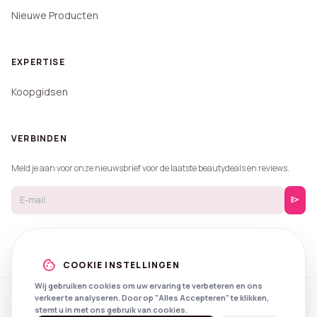
Nieuwe Producten
EXPERTISE
Koopgidsen
VERBINDEN
Meld je aan voor onze nieuwsbrief voor de laatste beautydeals en reviews.
send
cookie
COOKIE INSTELLINGEN
Wij gebruiken cookies om uw ervaring te verbeteren en ons
verkeer te analyseren. Door op "Alles Accepteren" te klikken,
© 2026 Beautyprijzen.
stemt u in met ons gebruik van cookies.
Created with
by
NXS Digital