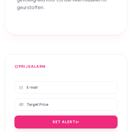
geurstoffen.
PRIJSALARM
notifications_active
mail
payments
SET ALERT
send