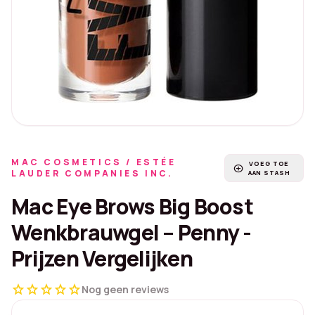
MAC COSMETICS / ESTÉE
VOEG TOE
add_circle
LAUDER COMPANIES INC.
AAN STASH
Mac Eye Brows Big Boost
Wenkbrauwgel – Penny -
Prijzen Vergelijken
star
star
star
star
star
Nog geen reviews