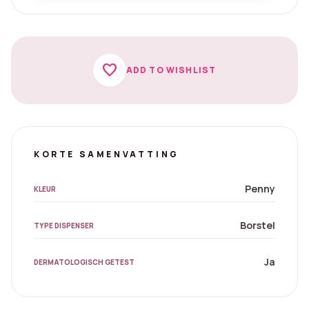
favorite
ADD TO WISHLIST
KORTE SAMENVATTING
Penny
KLEUR
Borstel
TYPE DISPENSER
Ja
DERMATOLOGISCH GETEST