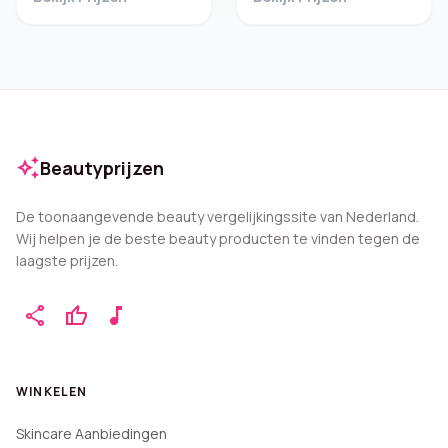
auto_awesome
Beautyprijzen
De toonaangevende beauty vergelijkingssite van Nederland.
Wij helpen je de beste beauty producten te vinden tegen de
laagste prijzen.
share
thumb_up
music_note
WINKELEN
Skincare Aanbiedingen