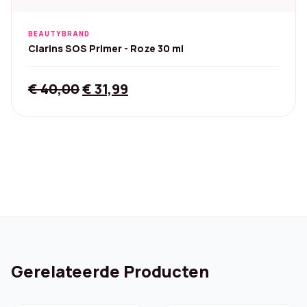
BEAUTYBRAND
Clarins SOS Primer - Roze 30 ml
Original
Current
€
40,00
€
31,99
price
price
was:
is:
€ 40,00.
€ 31,99.
Gerelateerde Producten