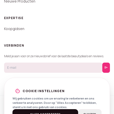
Nieuwe Producten
EXPERTISE
Koopgidsen
VERBINDEN
Meld je aan voor onze nieuwsbrief voor de laatste beautydeals en reviews.
send
cookie
COOKIE INSTELLINGEN
Wij gebruiken cookies om uw ervaring te verbeteren en ons
verkeer te analyseren. Door op "Alles Accepteren" te klikken,
© 2026 Beautyprijzen.
stemt u in met ons gebruik van cookies.
Created with
by
NXS Digital
Spotlights
Privacy
Voorwaarden