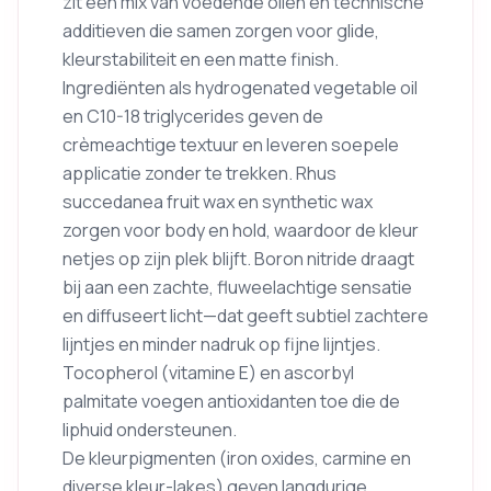
zit een mix van voedende oliën en technische
additieven die samen zorgen voor glide,
kleurstabiliteit en een matte finish.
Ingrediënten als hydrogenated vegetable oil
en C10-18 triglycerides geven de
crèmeachtige textuur en leveren soepele
applicatie zonder te trekken. Rhus
succedanea fruit wax en synthetic wax
zorgen voor body en hold, waardoor de kleur
netjes op zijn plek blijft. Boron nitride draagt
bij aan een zachte, fluweelachtige sensatie
en diffuseert licht—dat geeft subtiel zachtere
lijntjes en minder nadruk op fijne lijntjes.
Tocopherol (vitamine E) en ascorbyl
palmitate voegen antioxidanten toe die de
liphuid ondersteunen.
De kleurpigmenten (iron oxides, carmine en
diverse kleur-lakes) geven langdurige,