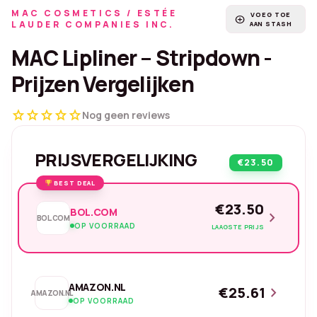
MAC COSMETICS / ESTÉE
VOEG TOE
add_circle
LAUDER COMPANIES INC.
AAN STASH
MAC Lipliner – Stripdown -
Prijzen Vergelijken
star
star
star
star
star
Nog geen reviews
PRIJSVERGELIJKING
€23.50
BEST DEAL
€23.50
BOL.COM
chevron_right
BOL.COM
OP VOORRAAD
LAAGSTE PRIJS
AMAZON.NL
€25.61
chevron_right
AMAZON.NL
OP VOORRAAD