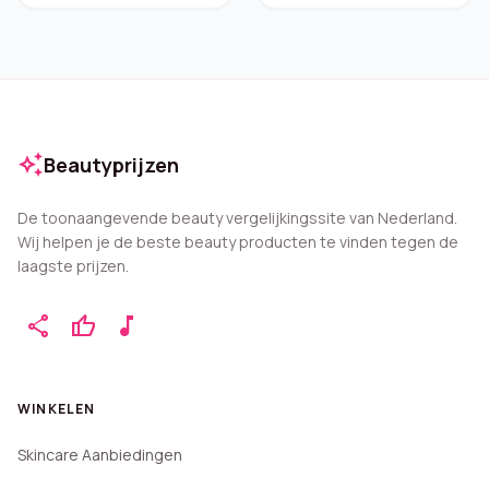
auto_awesome
Beautyprijzen
De toonaangevende beauty vergelijkingssite van Nederland.
Wij helpen je de beste beauty producten te vinden tegen de
laagste prijzen.
share
thumb_up
music_note
WINKELEN
Skincare Aanbiedingen