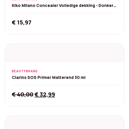
Kiko Milano Concealer Volledige dekking - Donkere
kringen
€
15,97
BEAUTYBRAND
Clarins SOS Primer Matterend 30 ml
Original
Current
€
40,00
€
32,99
price
price
was:
is:
€ 40,00.
€ 32,99.