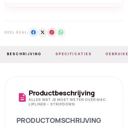
DEEL DEAL:
BESCHRIJVING
SPECIFICATIES
GEBRUIKE
Productbeschrijving
description
ALLES WAT JE MOET WETEN OVER MAC
LIPLINER – STRIPDOWN
PRODUCTOMSCHRIJVING