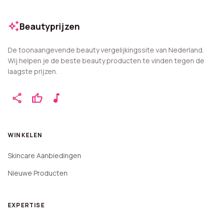
auto_awesome
Beautyprijzen
De toonaangevende beauty vergelijkingssite van Nederland.
Wij helpen je de beste beauty producten te vinden tegen de
laagste prijzen.
share
thumb_up
music_note
WINKELEN
Skincare Aanbiedingen
Nieuwe Producten
EXPERTISE