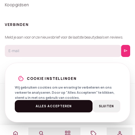
Koopgidsen
VERBINDEN
Meld je aan voor onze nieuwsbrief voor de laatste beautydeals en reviews.
send
cookie
COOKIE INSTELLINGEN
Wij gebruiken cookies om uw ervaring te verbeteren en ons
verkeer te analyseren. Door op "Alles Accepteren" te klikken,
© 2026 Beautyprijzen.
stemt u in met ons gebruik van cookies.
Created with
by
NXS Digital
Spotlights
Privacy
Voorwaarden
ALLES ACCEPTEREN
SLUITEN
home
search
grid_view
local_offer
person