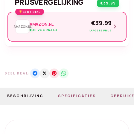
PRIJSVERGELIJKING
€39.99
BEST DEAL
€39.99
AMAZON.NL
chevron_right
AMAZON.NL
OP VOORRAAD
LAAGSTE PRIJS
DEEL DEAL:
BESCHRIJVING
SPECIFICATIES
GEBRUIKE