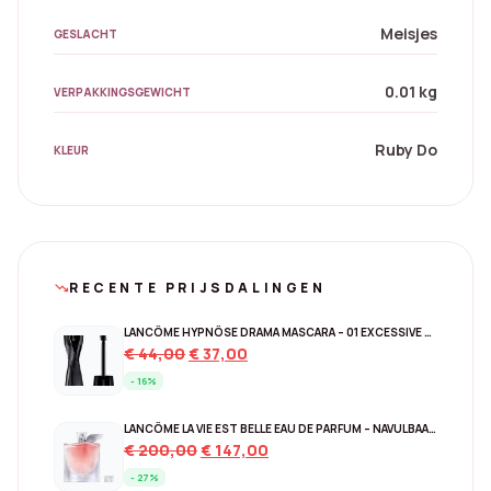
Meisjes
GESLACHT
0.01 kg
VERPAKKINGSGEWICHT
Ruby Do
KLEUR
RECENTE PRIJSDALINGEN
trending_down
LANCÔME HYPNÔSE DRAMA MASCARA – 01 EXCESSIVE BLACK
Original
Current
€
44,00
€
37,00
price
price
- 16%
was:
is:
€ 44,00.
€ 37,00.
LANCÔME LA VIE EST BELLE EAU DE PARFUM – NAVULBAAR 150 ML
Original
Current
€
200,00
€
147,00
price
price
- 27%