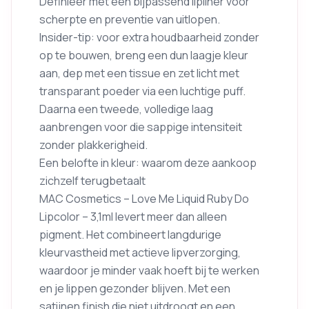
Definieer met een bijpassend lipliner voor
scherpte en preventie van uitlopen.
Insider-tip: voor extra houdbaarheid zonder
op te bouwen, breng een dun laagje kleur
aan, dep met een tissue en zet licht met
transparant poeder via een luchtige puff.
Daarna een tweede, volledige laag
aanbrengen voor die sappige intensiteit
zonder plakkerigheid.
Een belofte in kleur: waarom deze aankoop
zichzelf terugbetaalt
MAC Cosmetics – Love Me Liquid Ruby Do
Lipcolor – 3,1ml levert meer dan alleen
pigment. Het combineert langdurige
kleurvastheid met actieve lipverzorging,
waardoor je minder vaak hoeft bij te werken
en je lippen gezonder blijven. Met een
satijnen finish die niet uitdroogt en een