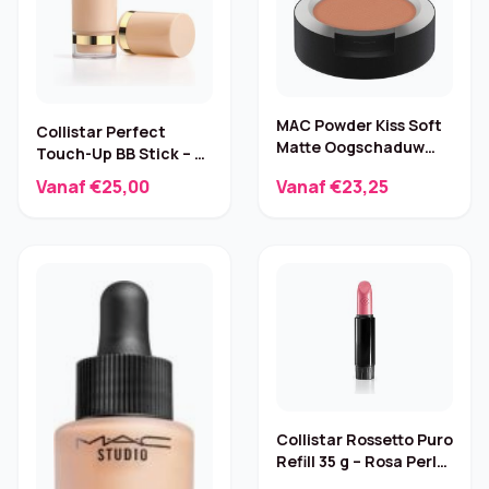
MAC Powder Kiss Soft
Collistar Perfect
Matte Oogschaduw
Touch-Up BB Stick – 5
What Clout! 1,5 g
g
Vanaf €25,00
Vanaf €23,25
Collistar Rossetto Puro
Refill 35 g – Rosa Perla
025