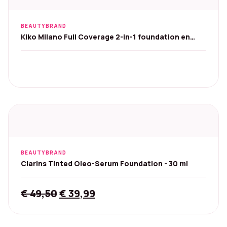
BEAUTYBRAND
Kiko Milano Full Coverage 2-in-1 foundation en
concealer
BEAUTYBRAND
Clarins Tinted Oleo-Serum Foundation - 30 ml
Original
Current
€
49,50
€
39,99
price
price
was:
is: