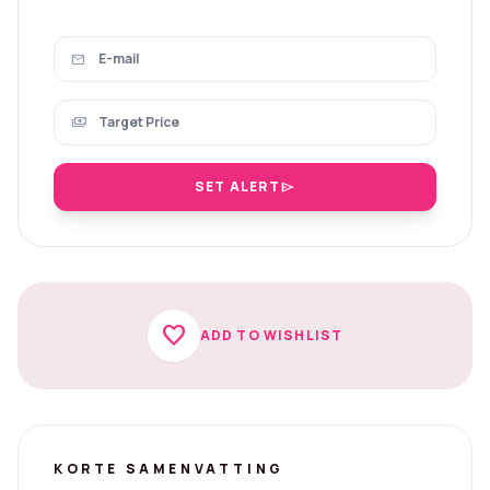
mail
payments
SET ALERT
send
favorite
ADD TO WISHLIST
KORTE SAMENVATTING