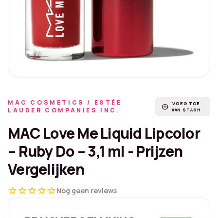
MAC COSMETICS / ESTÉE
VOEG TOE
add_circle
LAUDER COMPANIES INC.
AAN STASH
MAC Love Me Liquid Lipcolor
– Ruby Do – 3,1 ml - Prijzen
Vergelijken
star
star
star
star
star
Nog geen reviews