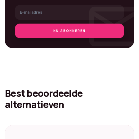
mai
NU ABONNEREN
Best beoordeelde
alternatieven