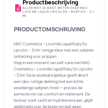
Productbeschrijving
description
ALLES WAT JE MOET WETEN OVER MAC
LOVE ME LIQUID LIPCOLOR – RUBY DO – 3,1
ML
PRODUCTOMSCHRIJVING
MAC Cosmetics – Love Me Liquid Ruby Do
Lipcolor – 3,1ml: romige kleur met een satijnen
omhelzing voor je lippen
Stap in een moment van self-care met MAC
Cosmetics – Love Me Liquid Ruby Do Lipcolor
– 3,1ml. Deze vloeibare lipkleur geeft direct
een rijke, romige dekking met een lichte,
weelderige satijnen finish — precies de
perfecte mix van comfort en statement. De
textuur voelt zacht en hydraterend aan, glijdt
gelijkmatig over de lippen en laat geen