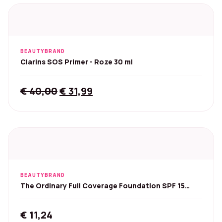
€ 49,50.
€ 39,99.
BEAUTYBRAND
Clarins SOS Primer - Roze 30 ml
Original
Current
€
40,00
€
31,99
price
price
was:
is:
€ 40,00.
€ 31,99.
BEAUTYBRAND
The Ordinary Full Coverage Foundation SPF 15
30ml - 3.1Y
€
11,24