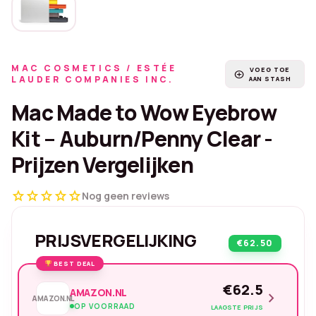
MAC COSMETICS / ESTÉE
VOEG TOE
add_circle
LAUDER COMPANIES INC.
AAN STASH
Mac Made to Wow Eyebrow
Kit – Auburn/Penny Clear -
Prijzen Vergelijken
star
star
star
star
star
Nog geen reviews
PRIJSVERGELIJKING
€62.50
BEST DEAL
€62.5
AMAZON.NL
chevron_right
AMAZON.NL
OP VOORRAAD
LAAGSTE PRIJS