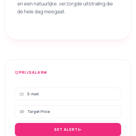
en een natuurlijke, verzorgde uitstraling die
de hele dag meegaat.
PRIJSALARM
notifications_active
mail
payments
SET ALERT
send