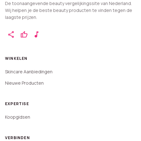
De toonaangevende beauty vergelijkingssite van Nederland.
Wij helpen je de beste beauty producten te vinden tegen de
laagste prijzen.
share
thumb_up
music_note
WINKELEN
Skincare Aanbiedingen
Nieuwe Producten
EXPERTISE
Koopgidsen
VERBINDEN