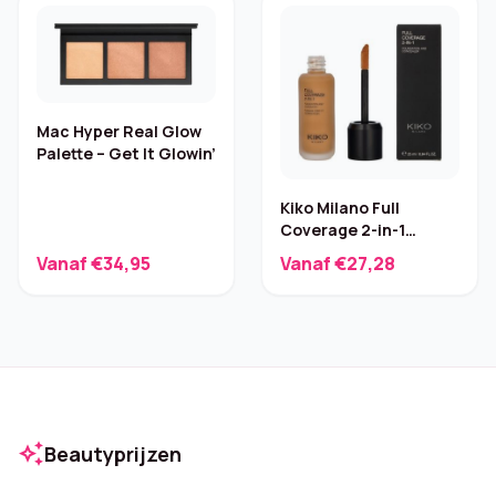
Mac Hyper Real Glow
Palette – Get It Glowin’
Kiko Milano Full
Coverage 2-in-1
Foundation en
Vanaf €34,95
Vanaf €27,28
Concealer
auto_awesome
Beautyprijzen