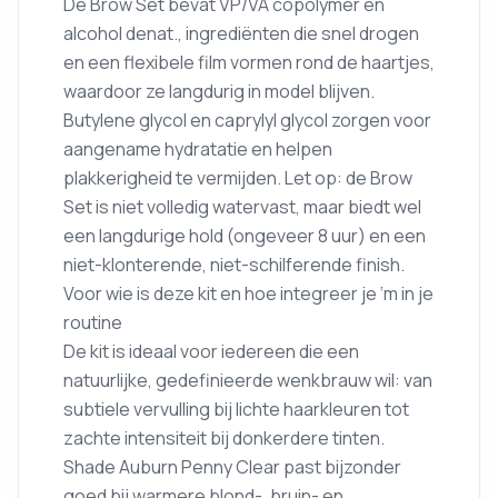
De Brow Set bevat VP/VA copolymer en
alcohol denat., ingrediënten die snel drogen
en een flexibele film vormen rond de haartjes,
waardoor ze langdurig in model blijven.
Butylene glycol en caprylyl glycol zorgen voor
aangename hydratatie en helpen
plakkerigheid te vermijden. Let op: de Brow
Set is niet volledig watervast, maar biedt wel
een langdurige hold (ongeveer 8 uur) en een
niet-klonterende, niet-schilferende finish.
Voor wie is deze kit en hoe integreer je ‘m in je
routine
De kit is ideaal voor iedereen die een
natuurlijke, gedefinieerde wenkbrauw wil: van
subtiele vervulling bij lichte haarkleuren tot
zachte intensiteit bij donkerdere tinten.
Shade Auburn Penny Clear past bijzonder
goed bij warmere blond-, bruin- en