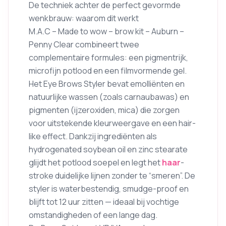
De techniek achter de perfect gevormde
wenkbrauw: waarom dit werkt
M.A.C – Made to wow – brow kit – Auburn –
Penny Clear combineert twee
complementaire formules: een pigmentrijk,
microfijn potlood en een filmvormende gel.
Het Eye Brows Styler bevat emolliënten en
natuurlijke wassen (zoals carnaubawas) en
pigmenten (ijzeroxiden, mica) die zorgen
voor uitstekende kleurweergave en een hair-
like effect. Dankzij ingrediënten als
hydrogenated soybean oil en zinc stearate
glijdt het potlood soepel en legt het
haar
-
stroke duidelijke lijnen zonder te “smeren”. De
styler is waterbestendig, smudge-proof en
blijft tot 12 uur zitten — ideaal bij vochtige
omstandigheden of een lange dag.