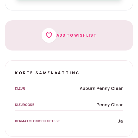
favorite
ADD TO WISHLIST
KORTE SAMENVATTING
Auburn Penny Clear
KLEUR
Penny Clear
KLEURCODE
Ja
DERMATOLOGISCH GETEST