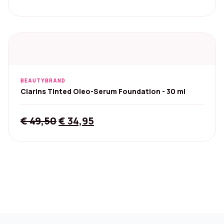
BEAUTYBRAND
Clarins Tinted Oleo-Serum Foundation - 30 ml
Original
Current
€
49,50
€
34,95
price
price
was:
is:
€ 49,50.
€ 34,95.