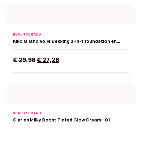
BEAUTYBRAND
Kiko Milano Volle Dekking 2-in-1 foundation en
concealer
Original
Current
€
29,98
€
27,28
price
price
was:
is:
€ 29,98.
€ 27,28.
BEAUTYBRAND
Clarins Milky Boost Tinted Glow Cream - 01