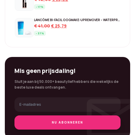
price
price
- 17%
was:
is:
€ 42,00.
€ 35,00.
LANCÔME BI-FACIL OOGMAKE-UPREMOVER – WATERPROOF 125 ML
Original
Current
€
41,00
€
25,79
price
price
- 37%
was:
is:
€ 41,00.
€ 25,79.
Mis geen prijsdaling!
Sluit je aan bij 50.000+ beautyliefhebbers die wekelijks de
mai
beste luxe deals ontvangen.
NU ABONNEREN