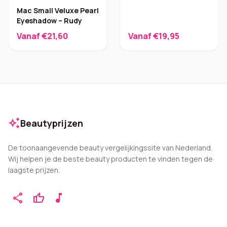
Lippenstift – Velvet
Mac Small Veluxe Pearl
Punch 3 g
Eyeshadow – Rudy
Vanaf €21,60
Vanaf €19,95
auto_awesome
Beautyprijzen
De toonaangevende beauty vergelijkingssite van Nederland.
Wij helpen je de beste beauty producten te vinden tegen de
laagste prijzen.
share
thumb_up
music_note