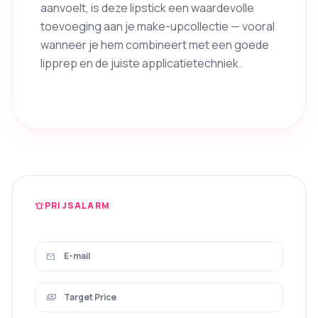
aanvoelt, is deze lipstick een waardevolle
toevoeging aan je make-upcollectie — vooral
wanneer je hem combineert met een goede
lipprep en de juiste applicatietechniek.
PRIJSALARM
notifications_active
mail
payments