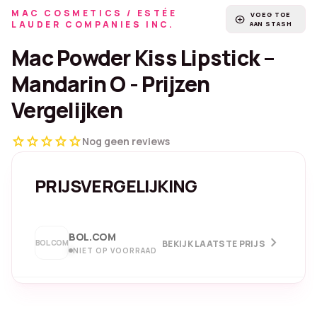
MAC COSMETICS / ESTÉE
VOEG TOE
add_circle
LAUDER COMPANIES INC.
AAN STASH
Mac Powder Kiss Lipstick –
Mandarin O - Prijzen
Vergelijken
star
star
star
star
star
Nog geen reviews
PRIJSVERGELIJKING
BOL.COM
chevron_right
BOL.COM
BEKIJK LAATSTE PRIJS
NIET OP VOORRAAD