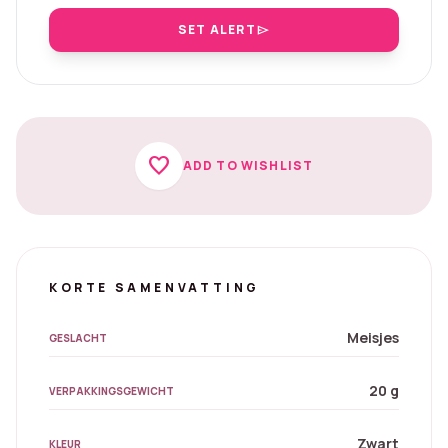
SET ALERT
send
favorite
ADD TO WISHLIST
KORTE SAMENVATTING
Meisjes
GESLACHT
20 g
VERPAKKINGSGEWICHT
Zwart
KLEUR