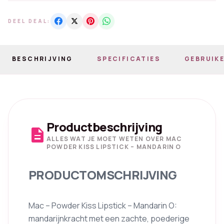
DEEL DEAL:
BESCHRIJVING
SPECIFICATIES
GEBRUIKE
Productbeschrijving
description
ALLES WAT JE MOET WETEN OVER MAC
POWDER KISS LIPSTICK – MANDARIN O
PRODUCTOMSCHRIJVING
Mac – Powder Kiss Lipstick – Mandarin O:
mandarijnkracht met een zachte, poederige