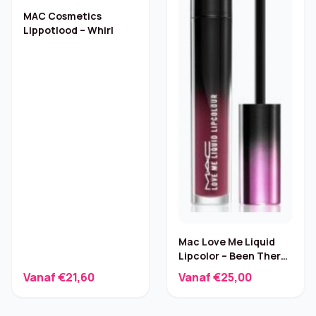
MAC Cosmetics
Lippotlood – Whirl
Mac Love Me Liquid
Lipcolor – Been There
Plum That – 3,1 ml
Vanaf €21,60
Vanaf €25,00