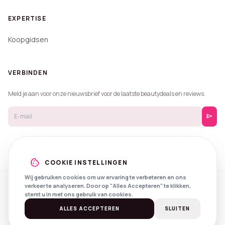
EXPERTISE
Koopgidsen
VERBINDEN
Meld je aan voor onze nieuwsbrief voor de laatste beautydeals en reviews.
send
cookie
COOKIE INSTELLINGEN
Wij gebruiken cookies om uw ervaring te verbeteren en ons
verkeer te analyseren. Door op "Alles Accepteren" te klikken,
© 2026 Beautyprijzen.
stemt u in met ons gebruik van cookies.
Created with
by
NXS Digital
Spotlights
Privacy
Voorwaarden
ALLES ACCEPTEREN
SLUITEN