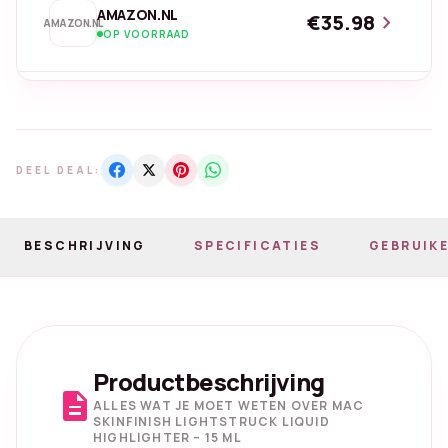
AMAZON.NL
€35.98
chevron_right
AMAZON.NL
OP VOORRAAD
DEEL DEAL:
BESCHRIJVING
SPECIFICATIES
GEBRUIKE
Productbeschrijving
description
ALLES WAT JE MOET WETEN OVER MAC
SKINFINISH LIGHTSTRUCK LIQUID
HIGHLIGHTER – 15 ML