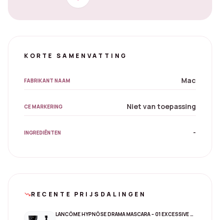
KORTE SAMENVATTING
Mac
FABRIKANT NAAM
Niet van toepassing
CE MARKERING
-
INGREDIËNTEN
RECENTE PRIJSDALINGEN
trending_down
LANCÔME HYPNÔSE DRAMA MASCARA – 01 EXCESSIVE BLACK