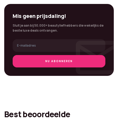
Mis geen prijsdaling!
Sluit je aan bij 50.000+ beautyliefhebbers die wekelijks de
mai
beste luxe deals ontvangen.
NU ABONNEREN
Best beoordeelde