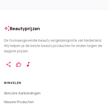
auto_awesome
Beautyprijzen
De toonaangevende beauty vergelijkingssite van Nederland.
Wij helpen je de beste beauty producten te vinden tegen de
laagste prijzen.
share
thumb_up
music_note
WINKELEN
Skincare Aanbiedingen
Nieuwe Producten