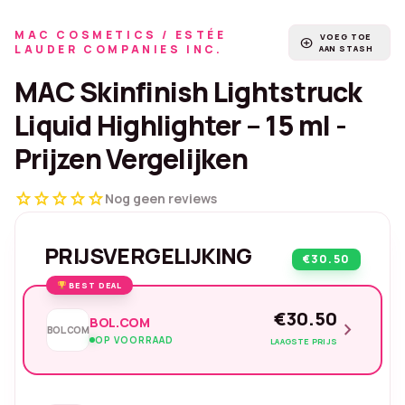
MAC COSMETICS / ESTÉE
VOEG TOE
add_circle
LAUDER COMPANIES INC.
AAN STASH
MAC Skinfinish Lightstruck
Liquid Highlighter – 15 ml -
Prijzen Vergelijken
star
star
star
star
star
Nog geen reviews
PRIJSVERGELIJKING
€30.50
BEST DEAL
€30.50
BOL.COM
chevron_right
BOL.COM
OP VOORRAAD
LAAGSTE PRIJS