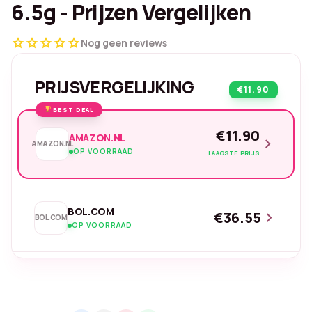
6.5g - Prijzen Vergelijken
star
star
star
star
star
Nog geen reviews
PRIJSVERGELIJKING
€11.90
BEST DEAL
€11.90
AMAZON.NL
chevron_right
AMAZON.NL
OP VOORRAAD
LAAGSTE PRIJS
BOL.COM
€36.55
chevron_right
BOL.COM
OP VOORRAAD