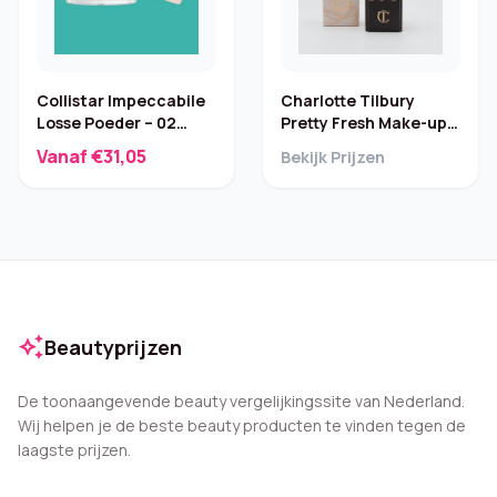
Collistar Impeccabile
Charlotte Tilbury
Losse Poeder – 02
Pretty Fresh Make-up
Luminous, 10 g
Kit
Vanaf €31,05
Bekijk Prijzen
auto_awesome
Beautyprijzen
De toonaangevende beauty vergelijkingssite van Nederland.
Wij helpen je de beste beauty producten te vinden tegen de
laagste prijzen.