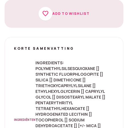
favorite
ADD TO WISHLIST
KORTE SAMENVATTING
INGREDIENTS:
POLYMETHYLSILSESQUIOXANE []
SYNTHETIC FLUORPHLOGOPITE []
SILICA [] DIMETHICONE []
TRIETHOXYCAPRYLYLSILANE []
ETHYLHEXYLGLYCERIN [] CAPRYLYL
GLYCOL [] DIISOSTEARYL MALATE []
PENTAERYTHRITYL
TETRAETHYLHEXANOATE []
HYDROGENATED LECITHIN []
TOCOPHEROL [] SODIUM
INGREDIËNTEN
DEHYDROACETATE [] [+/- MICA []