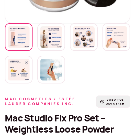
MAC COSMETICS / ESTÉE
VOEG TOE
add_circle
LAUDER COMPANIES INC.
AAN STASH
Mac Studio Fix Pro Set –
Weightless Loose Powder