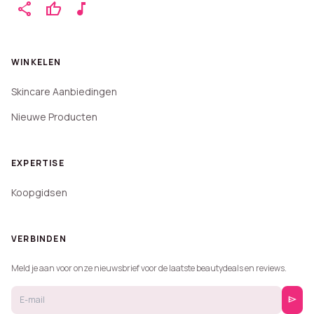
share
thumb_up
music_note
WINKELEN
Skincare Aanbiedingen
Nieuwe Producten
EXPERTISE
Koopgidsen
VERBINDEN
Meld je aan voor onze nieuwsbrief voor de laatste beautydeals en reviews.
send