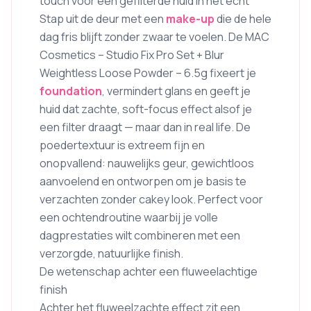
touch voor een gefilterde huid in het echt
Stap uit de deur met een
make-up
die de hele
dag fris blijft zonder zwaar te voelen. De MAC
Cosmetics – Studio Fix Pro Set + Blur
Weightless Loose Powder – 6.5g fixeert je
foundation
, vermindert glans en geeft je
huid dat zachte, soft-focus effect alsof je
een filter draagt — maar dan in real life. De
poedertextuur is extreem fijn en
onopvallend: nauwelijks geur, gewichtloos
aanvoelend en ontworpen om je basis te
verzachten zonder cakey look. Perfect voor
een ochtendroutine waarbij je volle
dagprestaties wilt combineren met een
verzorgde, natuurlijke finish.
De wetenschap achter een fluweelachtige
finish
Achter het fluweelzachte effect zit een