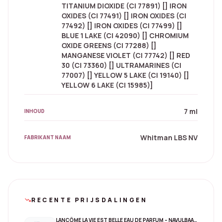
TITANIUM DIOXIDE (CI 77891) [] IRON
OXIDES (CI 77491) [] IRON OXIDES (CI
77492) [] IRON OXIDES (CI 77499) []
BLUE 1 LAKE (CI 42090) [] CHROMIUM
OXIDE GREENS (CI 77288) []
MANGANESE VIOLET (CI 77742) [] RED
30 (CI 73360) [] ULTRAMARINES (CI
77007) [] YELLOW 5 LAKE (CI 19140) []
YELLOW 6 LAKE (CI 15985)]
7 ml
INHOUD
Whitman LBS NV
FABRIKANT NAAM
RECENTE PRIJSDALINGEN
trending_down
LANCÔME LA VIE EST BELLE EAU DE PARFUM – NAVULBAAR 150 ML