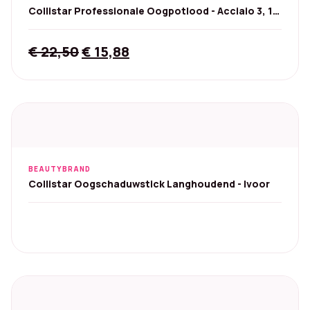
Collistar Professionale Oogpotlood - Acciaio 3, 1,2
ml
Original
Current
€
22,50
€
15,88
price
price
was:
is:
€ 22,50.
€ 15,88.
BEAUTYBRAND
Collistar Oogschaduwstick Langhoudend - Ivoor