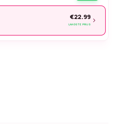
€22.99
chevron_right
LAAGSTE PRIJS