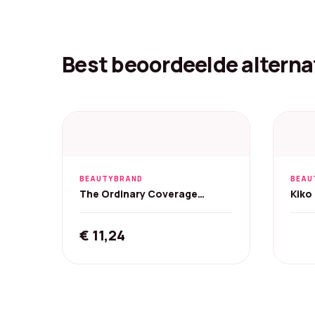
Best beoordeelde alterna
BEAUTYBRAND
BEAU
The Ordinary Coverage
Kiko
Foundation 1.0p Very Fair Pink
in-1
30 ml
€
11,24