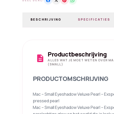
DEEL DEAL:
BESCHRIJVING
SPECIFICATIES
Productbeschrijving
description
ALLES WAT JE MOET WETEN OVER MA
(SMALL)
PRODUCTOMSCHRIJVING
Mac – Small Eyeshadow Veluxe Pearl – Exspe
pressed pearl
Mac – Small Eyeshadow Veluxe Pearl – Exspen