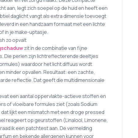
k wakker en verzorgd maakt. Deze compacte
t aan, legt zich soepel op de huid en heeft een
btiel daglicht vangt als extra dimensie toevoegt
eleverd in een handzaam formaat met een lichte
of in je make-uptasje.
sh zo opvalt
gschaduw
zit in de combinatie van fijne
Die perlen zijn lichtreflecterende deeltjes
formules) waardoor het licht diffuus wordt
n minder opvallen. Resultaat: een zachte,
harde reflectie. Dat geeft die multidimensionale
bevat een aantal oppervlakte-actieve stoffen en
ers of vloeibare formules ziet (zoals Sodium
; dat lijkt een mismatch met een droge pressed
nel reageert op geurstoffen (Linalool, Limonene,
aad ik een patchtest aan. De vermelding
 parfum en bekende allergenen kunnen voor