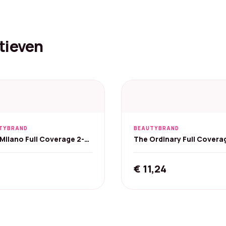
tieven
TYBRAND
BEAUTYBRAND
 Milano Full Coverage 2-
The Ordinary Full Covera
 foundation en concealer
Foundation SPF 15 30ml - 
€
11,24