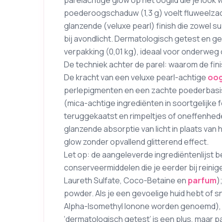
parelachtige glow op het ooglid die je loo
poederoogschaduw (1,3 g) voelt fluweelzach
glanzende (veluxe pearl) finish die zowel su
bij avondlicht. Dermatologisch getest en g
verpakking (0,01 kg), ideaal voor onderweg 
De techniek achter de parel: waarom de fini
De kracht van een veluxe pearl-achtige
oo
perlepigmenten en een zachte poederbasis. 
(mica-achtige ingrediënten in soortgelijke 
teruggekaatst en rimpeltjes of oneffenhede
glanzende absorptie van licht in plaats van 
glow zonder opvallend glitterend effect.
Let op: de aangeleverde ingrediëntenlijst 
conserveermiddelen die je eerder bij reinig
Laureth Sulfate, Coco-Betaine en
parfum
)
powder. Als je een gevoelige huid hebt of s
Alpha-Isomethyl Ionone worden genoemd), r
‘dermatologisch getest’ is een plus, maar