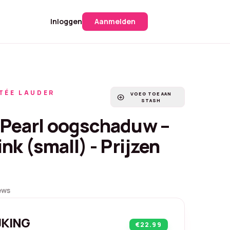
Inloggen
Aanmelden
TÉE LAUDER
VOEG TOE AAN
add_circle
STASH
Pearl oogschaduw –
nk (small) - Prijzen
ews
JKING
€22.99