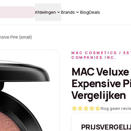
keyboard_arrow_down
keyboard_arrow_down
Afdelingen
Brands
Blog
Deals
ive Pink (small)
MAC COSMETICS / ES
COMPANIES INC.
MAC Veluxe 
Expensive Pi
Vergelijken
star
star
star
star
star
Nog geen revi
PRIJSVERGELI