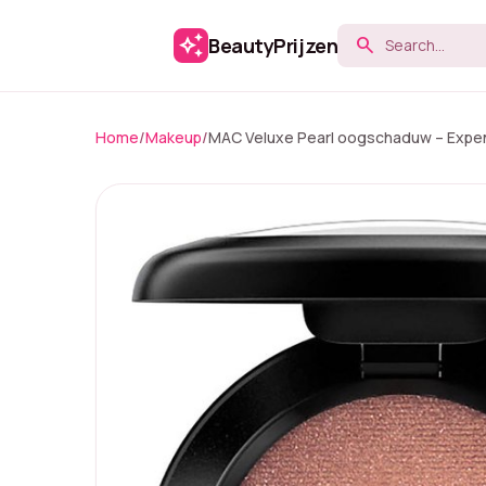
auto_awesome
BeautyPrijzen
search
Home
/
Makeup
/
MAC Veluxe Pearl oogschaduw – Expens