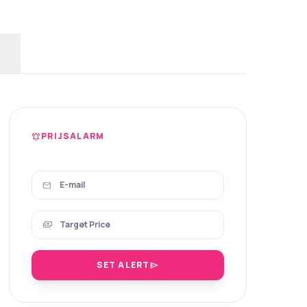
PRIJSALARM
notifications_active
mail
payments
SET ALERT
send