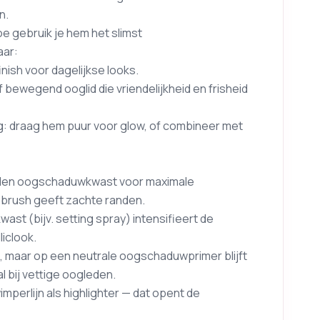
n.
e gebruik je hem het slimst
aar:
nish voor dagelijkse looks.
bewegend ooglid die vriendelijkheid en frisheid
ng: draag hem puur voor glow, of combineer met
eden oogschaduwkwast voor maximale
 brush geeft zachte randen.
ast (bijv. setting spray) intensifieert de
iclook.
ng, maar op een neutrale oogschaduwprimer blijft
l bij vettige oogleden.
imperlijn als highlighter — dat opent de