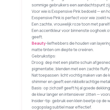
sommige gebruikers een aandachtspunt zij
Voor wie is Exspensive Pink bedoeld — en ho
Exspensive Pink is perfect voor wie zoekt n
Een zachte, vrouwelijk roze toon met parelfi
Een accentkleur voor binnenste ooghoek of 
geeft.
Beauty
-liefhebbers die houden van layeri
matte tinten om diepte te creëren.
Gebruikstips:
Droog: dep met een platte schuin afgesn
pigmentatie; blenden met een zachte fluffy
Nat toepassen: licht vochtig maken van de kw
shimmer en geeft een nikkelkrachtige metall
Basis: op zichzelf geeft hij al goede dekki
de kleur langer en intensiever zitten — voora
Insider-tip: gebruik een klein beetje op de w
oogopslag subtiel maar effectief.