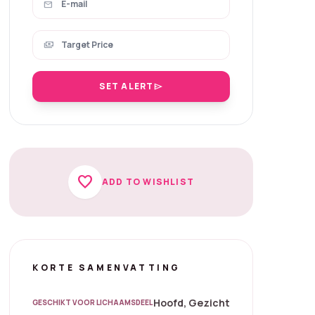
mail
payments
SET ALERT
send
favorite
ADD TO WISHLIST
KORTE SAMENVATTING
Hoofd, Gezicht
GESCHIKT VOOR LICHAAMSDEEL