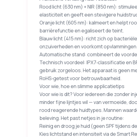
Rood licht (630 nm) + NIR (850 nm): stimule
elasticiteit en geeft een stevigere huidstru
Oranje licht (605 nm): kalmeert en helpt r
barrièrefunctie en egaliseert de teint.
Blauw licht (415 nm): richt zich op bacteriël
onzuiverheden en voorkomt opvlammingen
Automatische stand: combineert de voordele
Technisch voordeel: IPX7‑classificatie en BP
gebruik zorgeloos. Het apparaat is geen me
RoHS‑getest voor betrouwbaarheid.
Voor wie, hoe en slimme applicatietips
Voor wie is dit? Voor iedereen die zonder in
minder fijne lijntjes wil — van vermoeide, d
rood reagerende huidtypes. Mannen waarder
beleving. Het past netjes in je routine:
Reinig en droog je huid (geen SPF tijdens de
Kies lichtstand en intensiteit via de Smart 