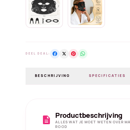
DEEL DEAL:
BESCHRIJVING
SPECIFICATIES
Productbeschrijving
description
ALLES WAT JE MOET WETEN OVER MA
ROOD