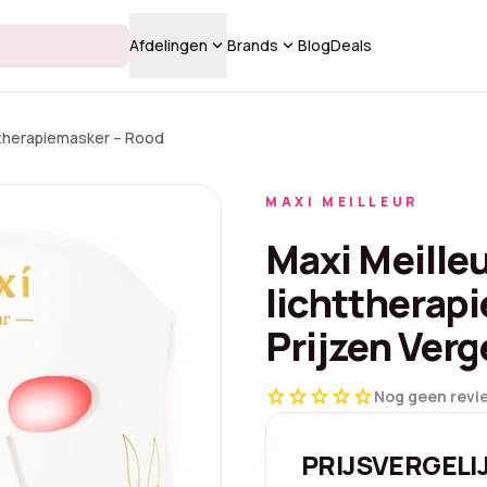
keyboard_arrow_down
keyboard_arrow_down
Afdelingen
Brands
Blog
Deals
httherapiemasker – Rood
MAXI MEILLEUR
Maxi Meilleu
lichttherap
Prijzen Verg
star
star
star
star
star
Nog geen revi
PRIJSVERGELI