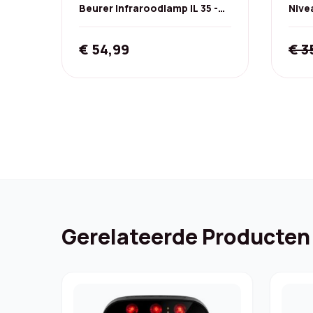
Beurer Infraroodlamp IL 35 -
Nive
Warmtelamp
Gezi
€
54,99
€
3
Gerelateerde Producten