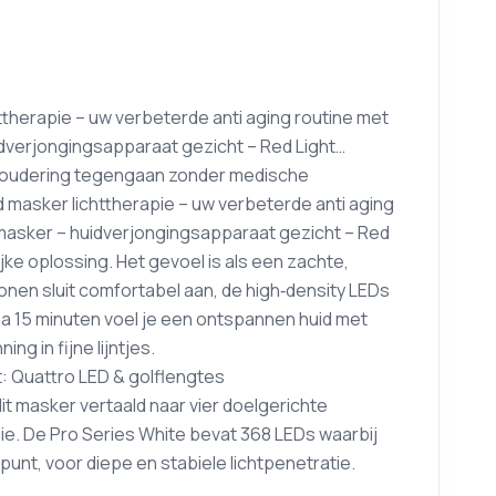
httherapie – uw verbeterde anti aging routine met
idverjongingsapparaat gezicht – Red Light…
veroudering tegengaan zonder medische
d masker lichttherapie – uw verbeterde anti aging
smasker – huidverjongingsapparaat gezicht – Red
ijke oplossing. Het gevoel is als een zachte,
onen sluit comfortabel aan, de high‑density LEDs
na 15 minuten voel je een ontspannen huid met
ng in fijne lijntjes.
t: Quattro LED & golflengtes
it masker vertaald naar vier doelgerichte
ie. De Pro Series White bevat 368 LEDs waarbij
unt, voor diepe en stabiele lichtpenetratie.