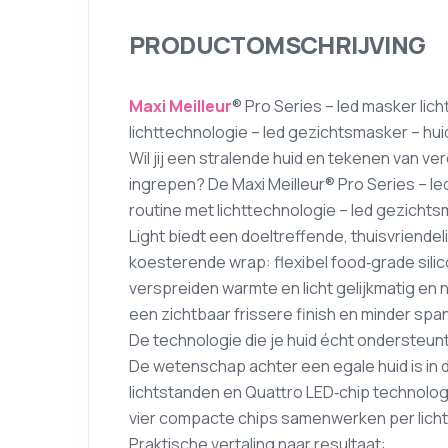
PRODUCTOMSCHRIJVING
Maxi Meilleur
® Pro Series – led masker lic
lichttechnologie – led gezichtsmasker – hu
Wil jij een stralende huid en tekenen van 
ingrepen? De Maxi Meilleur® Pro Series – le
routine met lichttechnologie – led gezicht
Light biedt een doeltreffende, thuisvriendel
koesterende wrap: flexibel food‑grade silic
verspreiden warmte en licht gelijkmatig en 
een zichtbaar frissere finish en minder spanni
De technologie die je huid écht ondersteun
De wetenschap achter een egale huid is in d
lichtstanden en Quattro LED‑chip technolog
vier compacte chips samenwerken per lichtp
Praktische vertaling naar resultaat: