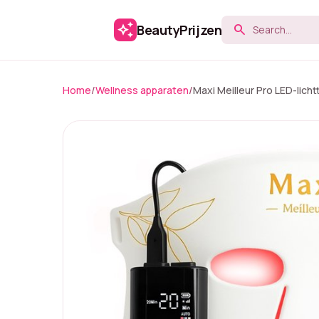
auto_awesome
BeautyPrijzen
search
Home
/
Wellness apparaten
/
Maxi Meilleur Pro LED-lic