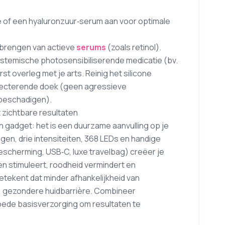
of een hyaluronzuur‑serum aan voor optimale
anbrengen van actieve
serums
(zoals retinol).
systemische photosensibiliserende medicatie (bv.
rst overleg met je arts. Reinig het silicone
fecterende doek (geen agressieve
beschadigen).
t zichtbare resultaten
n gadget: het is een duurzame aanvulling op je
ngen, drie intensiteiten, 368 LEDs en handige
scherming, USB‑C, luxe travelbag) creëer je
en stimuleert, roodheid vermindert en
betekent dat minder afhankelijkheid van
, gezondere huidbarrière. Combineer
ede basisverzorging om resultaten te