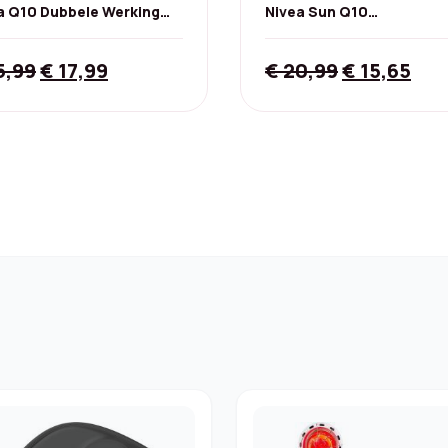
a Q10 Dubbele Werking
Nivea Sun Q10
chtsserum - 30 ml
Gezichtszonnecrème SP
- 50 ml
Original
Current
Original
Cur
5,99
€
17,99
€
20,99
€
15,65
price
price
price
pri
was:
is:
was:
is:
€ 35,99.
€ 17,99.
€ 20,99.
€ 15