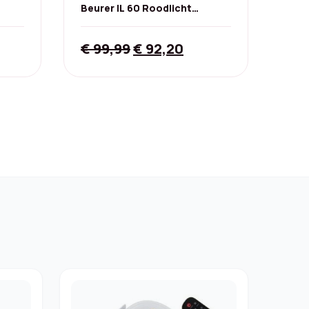
Beurer IL 60 Roodlicht
F 50
Warmtelamp - Premium
rent
Original
Current
€
99,99
€
92,20
ce
price
price
was:
is:
,65.
€ 99,99.
€ 92,20.