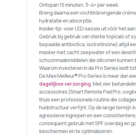
Ontspan 15 minuten, 3–4× per week.
Breng daarna een vochtinbrengende crème 
hydratatie en absorptie.
Insider‑tip: voer LED‑sessie uit vóór het a
Gebruik bij gebruik van sterke topicals of 
bepaalde antibiotica, isotretinoïne) altijd ee
masker met zacht zeepwater of een desin
schoonmaakmiddelen die siliconen kunnen 
Waarom investeren in de Pro Series leidt to
De Maxi Meilleur® Pro Series is meer dan ee
dagelijkse verzorging
. Met vier behandeli
accessoires (Smart Remote Pad Pro, oogbe
thuis een professionele routine die collage
huidstructuur verfijnt. Op de lange termijn 
agressieve ingrepen en een consistentere
consequent gebruik met SPF overdag en go
beschermen en te optimaliseren.