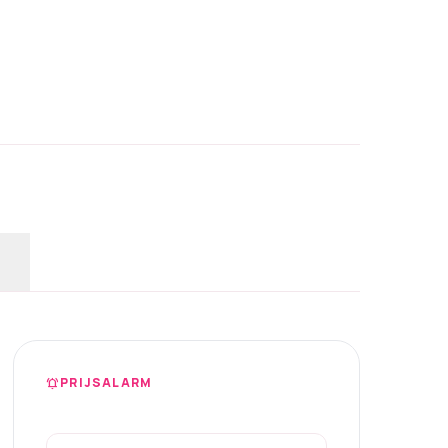
PRIJSALARM
notifications_active