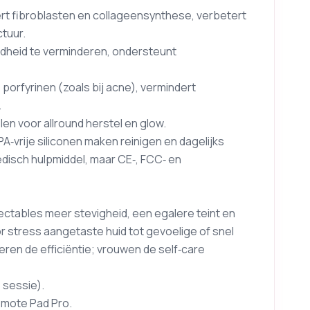
ert fibroblasten en collageensynthese, verbetert
ctuur.
oodheid te verminderen, ondersteunt
e porfyrinen (zoals bij acne), vermindert
.
n voor allround herstel en glow.
A‑vrije siliconen maken reinigen en dagelijks
disch hulpmiddel, maar CE‑, FCC‑ en
jectables meer stevigheid, een egalere teint en
oor stress aangetaste huid tot gevoelige of snel
en de efficiëntie; vrouwen de self‑care
 sessie).
Remote Pad Pro.