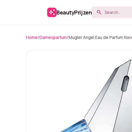
auto_awesome
BeautyPrijzen
search
Home
/
Damesparfum
/
Mugler Angel Eau de Parfum Navu