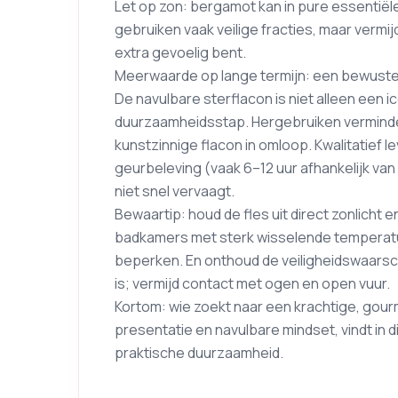
Let op zon: bergamot kan in pure essentiël
gebruiken vaak veilige fracties, maar vermij
extra gevoelig bent.
Meerwaarde op lange termijn: een bewuste
De navulbare sterflacon is niet alleen een i
duurzaamheidsstap. Hergebruiken verminder
kunstzinnige flacon in omloop. Kwalitatief 
geurbeleving (vaak 6–12 uur afhankelijk va
niet snel vervaagt.
Bewaartip: houd de fles uit direct zonlich
badkamers met sterk wisselende temperatu
beperken. En onthoud de veiligheidswaarsc
is; vermijd contact met ogen en open vuur.
Kortom: wie zoekt naar een krachtige, gou
presentatie en navulbare mindset, vindt in 
praktische duurzaamheid.