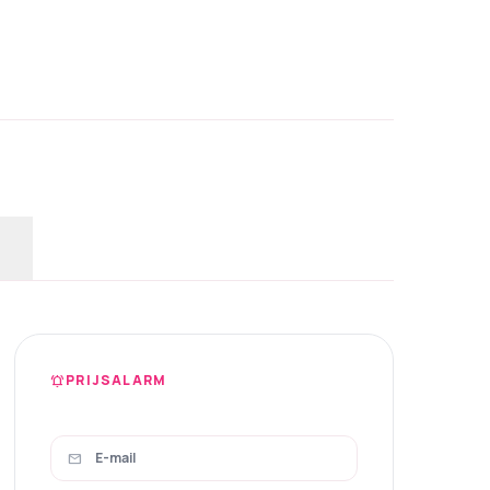
PRIJSALARM
notifications_active
mail