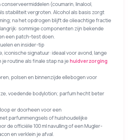
conserveermiddelen (coumarin, linalool,
s stabiliteit vergroten. Alcohol als basis zorgt
ming; na het opdrogen blijft de olieachtige fractie
Belangrijk: sommige componenten zijn bekende
even een patch-test doen.
uelen en insider-tip
e, iconische signatuur: ideaal voor avond, lange
e routine als finale stap na je
huidverzorging
ren, polsen en binnenzijde ellebogen voor
oze, voedende bodylotion; parfum hecht beter
en loop er doorheen voor een
iet met parfummengsels of huishoudelijke
or de officiële 100 ml navulling of een Mugler-
con en verklein je afval.