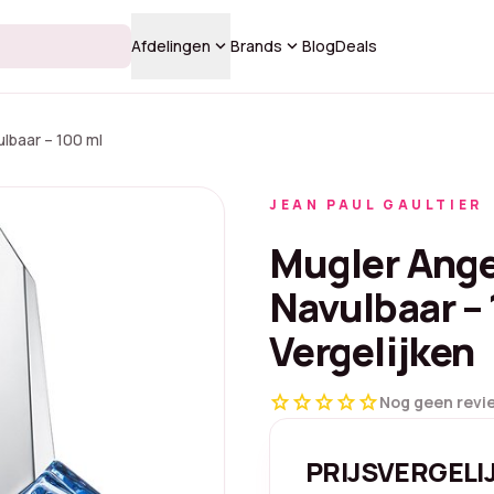
keyboard_arrow_down
keyboard_arrow_down
Afdelingen
Brands
Blog
Deals
lbaar – 100 ml
JEAN PAUL GAULTIER
Mugler Ange
Navulbaar – 
Vergelijken
star
star
star
star
star
Nog geen revi
PRIJSVERGELI