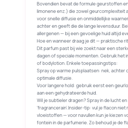
Bovendien bevat de formule geurstoffen en 
limonene enz.) die zowel geurcomplexiteit al
voor snelle diffusie en onmiddellijke waarne
achter en geeft die de lange levensduur. 
allergenen — bij een gevoelige huid altijd 
Hoe en wanneer draag je dit — praktische rit
Dit parfum past bij wie zoekt naar een sterk
dagen of speciale momenten. Gebruik het in j
of bodylotion. Enkele toepassingstips:
Spray op warme pulsplaatsen: nek, achter o
optimale diffusie.
Voor langere hold: gebruik eerst een geurl
aan een gehydrateerde huid.
Wil je subtieler dragen? Spray in de lucht 
‘fragrancerain’.Insider-tip: vul je flacon n
vloeistoffen — voor navullen kun je kiezen vo
fontein in de parfumerie. Zo behoud je de fla