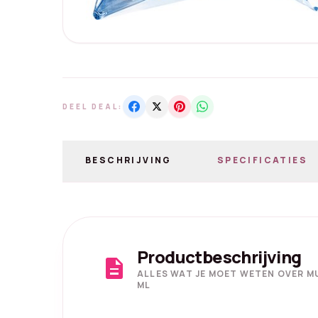
DEEL DEAL:
BESCHRIJVING
SPECIFICATIES
Productbeschrijving
description
ALLES WAT JE MOET WETEN OVER M
ML