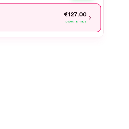
€127.00
chevron_right
LAAGSTE PRIJS