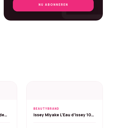
mail
NU ABONNEREN
BEAUTYBRAND
de
Issey Miyake L'Eau d'Issey 100
ml Eau de Toilette