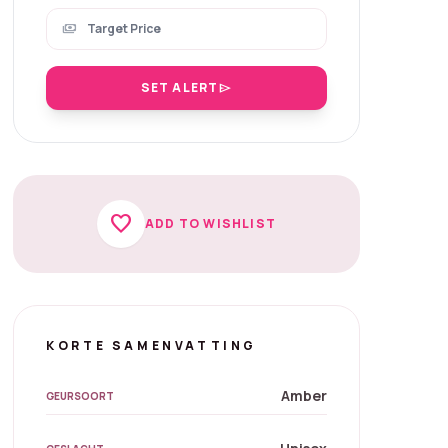
payments
SET ALERT
send
favorite
ADD TO WISHLIST
KORTE SAMENVATTING
Amber
GEURSOORT