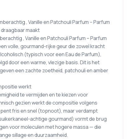
berachtig , Vanille en Patchouli Parfum – Parfum
n draagbaar maakt
erachtig , Vanille en Patchouli Parfum – Parfum
een volle, gourmand-rijke geur die zowel kracht
t alcoholisch (typisch voor een Eau de Parfum),
olgd door een warme, vlezige basis. Dit is het
le geven een zachte zoetheid, patchouli en amber
positie werkt
emigheid te vermijden en te kiezen voor
hnisch gezien werkt de compositie volgens
opent fris en snel (topnoot), maar verdampt
e (suikerkaneel-achtige gourmand) vormt de brug
zorgen voor moleculen met hogere massa — die
ange sillage en duurzaamheid.