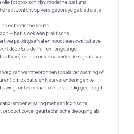
e olie fototoxisch zijn; moderne parfums
d direct zonlicht op vers gesprayd gebied als je
 en esthetische keuze
coon — het is ook een praktische
t verpakkingsafval en houdt een kwalitatieve,
levert deze Eau de Parfum langdurige
n huidtype) en een onderscheidende signatuur die
t en weg van warmtebronnen (zoals verwarming of
ren) om oxidatie en kleurveranderingen te
huwing: ontvlambaar tot het volledig gedroogd
rmand-amber ervaring met een iconische
dit product zowel geurtechnische diepgang als