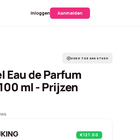
Inloggen
Aanmelden
add_circle
VOEG TOE AAN STASH
l Eau de Parfum
100 ml - Prijzen
ews
JKING
€127.00