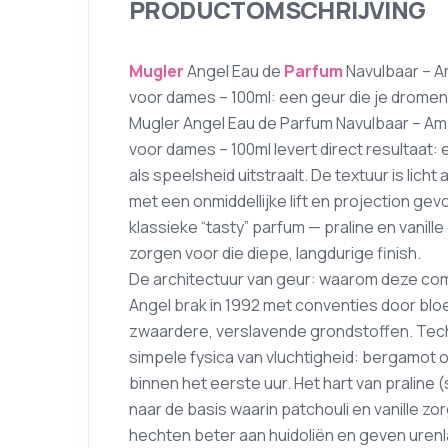
PRODUCTOMSCHRIJVING
Mugler
Angel Eau de
Parfum
Navulbaar – Am
voor dames – 100ml: een geur die je drome
Mugler Angel Eau de Parfum Navulbaar – Amb
voor dames – 100ml levert direct resultaat: 
als speelsheid uitstraalt. De textuur is lich
met een onmiddellijke lift en projection gev
klassieke “tasty” parfum — praline en vanil
zorgen voor die diepe, langdurige finish.
De architectuur van geur: waarom deze com
Angel brak in 1992 met conventies door blo
zwaardere, verslavende grondstoffen. Tec
simpele fysica van vluchtigheid: bergamot 
binnen het eerste uur. Het hart van pralin
naar de basis waarin patchouli en vanille 
hechten beter aan huidoliën en geven urenl