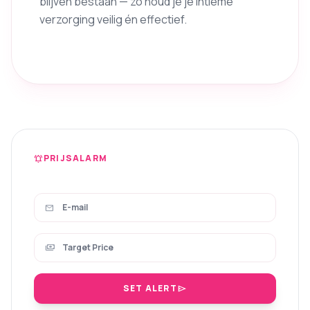
blijven bestaan — zo houd je je intieme
verzorging veilig én effectief.
PRIJSALARM
notifications_active
mail
payments
SET ALERT
send