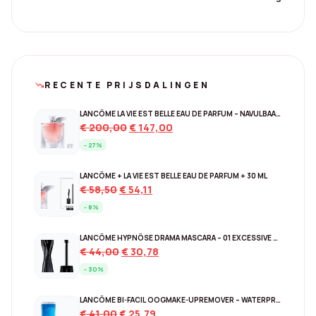
RECENTE PRIJSDALINGEN
trending_down
LANCÔME LA VIE EST BELLE EAU DE PARFUM – NAVULBAAR 150 ML
Original
Current
€
200,00
€
147,00
price
price
- 27%
was:
is:
€ 200,00.
€ 147,00.
LANCÔME + LA VIE EST BELLE EAU DE PARFUM + 30 ML
Original
Current
€
58,50
€
54,11
price
price
- 8%
was:
is:
€ 58,50.
€ 54,11.
LANCÔME HYPNÔSE DRAMA MASCARA – 01 EXCESSIVE BLACK
Original
Current
€
44,00
€
30,78
price
price
- 30%
was:
is:
€ 44,00.
€ 30,78.
LANCÔME BI-FACIL OOGMAKE-UPREMOVER – WATERPROOF 125 ML
Original
Current
€
41,00
€
25,79