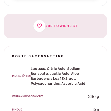
favorite
ADD TO WISHLIST
KORTE SAMENVATTING
Lactose, Citric Acid, Sodium
Benzoate, Lactic Acid, Aloe
INGREDIËNTEN
Barbadensis Leaf Extract,
Polysaccharides, Ascorbic Acid
0.19 kg
VERPAKKINGSGEWICHT
10 g
INHOUD