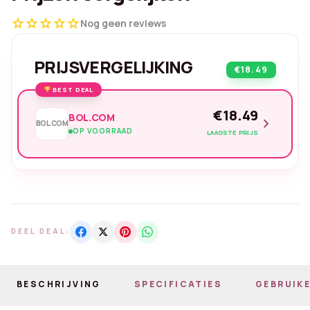
star
star
star
star
star
Nog geen reviews
PRIJSVERGELIJKING
€18.49
BEST DEAL
€18.49
BOL.COM
chevron_right
BOL.COM
OP VOORRAAD
LAAGSTE PRIJS
DEEL DEAL:
BESCHRIJVING
SPECIFICATIES
GEBRUIKE