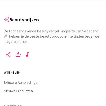
auto_awesome
Beautyprijzen
De toonaangevende beauty vergelijkingssite van Nederland.
Wij helpen je de beste beauty producten te vinden tegen de
laagste prijzen.
share
thumb_up
music_note
WINKELEN
Skincare Aanbiedingen
Nieuwe Producten