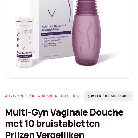
ACCENTRA GMBH & CO. KG
add_circle
VOEG TOE AAN STASH
Multi-Gyn Vaginale Douche
met 10 bruistabletten -
Prijzen Vergelijken