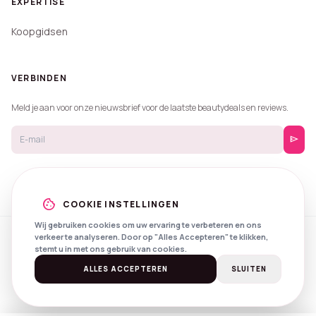
EXPERTISE
Koopgidsen
VERBINDEN
Meld je aan voor onze nieuwsbrief voor de laatste beautydeals en reviews.
send
cookie
COOKIE INSTELLINGEN
Wij gebruiken cookies om uw ervaring te verbeteren en ons
verkeer te analyseren. Door op "Alles Accepteren" te klikken,
© 2026 Beautyprijzen.
stemt u in met ons gebruik van cookies.
Created with
by
NXS Digital
Spotlights
Privacy
Voorwaarden
ALLES ACCEPTEREN
SLUITEN