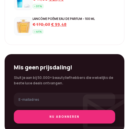
price
price
- 37%
was:
is:
€ 41,00.
€ 25,79.
LANCÔME POÊME EAU DE PARFUM – 100 ML
Original
Current
€
170,03
€
99,48
price
price
- 41%
was:
is:
€ 170,03.
€ 99,48.
Mis geen prijsdaling!
Sluit je aan bij 50.000+ beautyliefhebbers die wekelijks de
mai
beste luxe deals ontvangen.
NU ABONNEREN