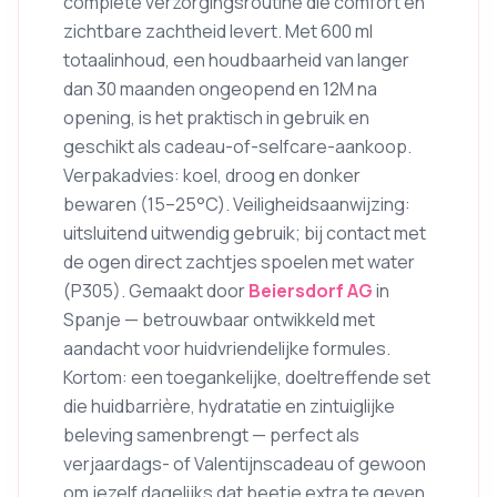
complete verzorgingsroutine die comfort en
zichtbare zachtheid levert. Met 600 ml
totaalinhoud, een houdbaarheid van langer
dan 30 maanden ongeopend en 12M na
opening, is het praktisch in gebruik en
geschikt als cadeau-of-selfcare-aankoop.
Verpakadvies: koel, droog en donker
bewaren (15–25°C). Veiligheidsaanwijzing:
uitsluitend uitwendig gebruik; bij contact met
de ogen direct zachtjes spoelen met water
(P305). Gemaakt door
Beiersdorf AG
in
Spanje — betrouwbaar ontwikkeld met
aandacht voor huidvriendelijke formules.
Kortom: een toegankelijke, doeltreffende set
die huidbarrière, hydratatie en zintuiglijke
beleving samenbrengt — perfect als
verjaardags- of Valentijnscadeau of gewoon
om jezelf dagelijks dat beetje extra te geven.