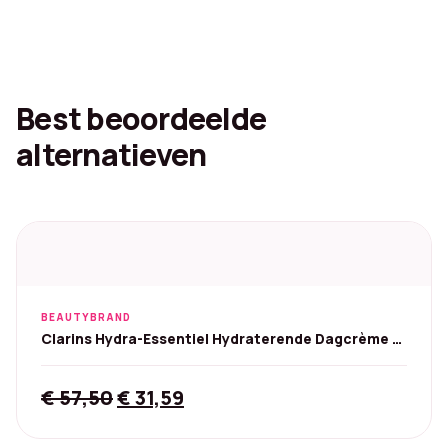
Best beoordeelde
alternatieven
BEAUTYBRAND
Clarins Hydra-Essentiel Hydraterende Dagcrème -
50 ml
Original
Current
€
57,50
€
31,59
price
price