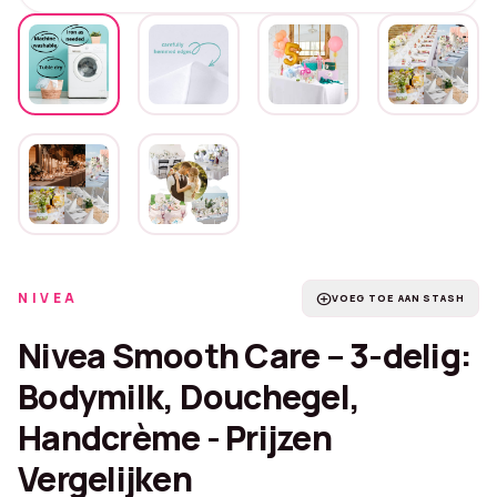
NIVEA
add_circle
VOEG TOE AAN STASH
Nivea Smooth Care – 3-delig:
Bodymilk, Douchegel,
Handcrème - Prijzen
Vergelijken