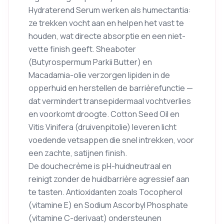
Hydraterend Serum werken als humectantia:
ze trekken vocht aan en helpen het vast te
houden, wat directe absorptie en een niet-
vette finish geeft. Sheaboter
(Butyrospermum Parkii Butter) en
Macadamia-olie verzorgen lipiden in de
opperhuid en herstellen de barrièrefunctie —
dat vermindert transepidermaal vochtverlies
en voorkomt droogte. Cotton Seed Oil en
Vitis Vinifera (druivenpitolie) leveren licht
voedende vetsappen die snel intrekken, voor
een zachte, satijnen finish.
De douchecrème is pH-huidneutraal en
reinigt zonder de huidbarrière agressief aan
te tasten. Antioxidanten zoals Tocopherol
(vitamine E) en Sodium Ascorbyl Phosphate
(vitamine C-derivaat) ondersteunen