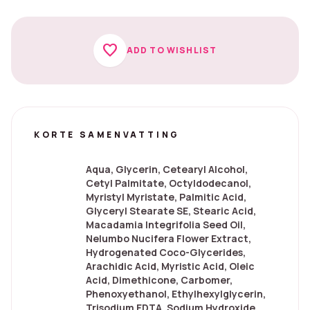
favorite
ADD TO WISHLIST
KORTE SAMENVATTING
Aqua, Glycerin, Cetearyl Alcohol,
Cetyl Palmitate, Octyldodecanol,
Myristyl Myristate, Palmitic Acid,
Glyceryl Stearate SE, Stearic Acid,
Macadamia Integrifolia Seed Oil,
Nelumbo Nucifera Flower Extract,
Hydrogenated Coco-Glycerides,
Arachidic Acid, Myristic Acid, Oleic
Acid, Dimethicone, Carbomer,
Phenoxyethanol, Ethylhexylglycerin,
Trisodium EDTA, Sodium Hydroxide,