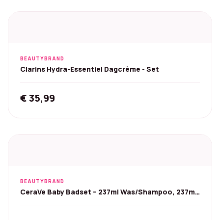
was:
is:
€ 57,50.
€ 31,59.
BEAUTYBRAND
Clarins Hydra-Essentiel Dagcrème - Set
€
35,99
BEAUTYBRAND
CeraVe Baby Badset – 237ml Was/Shampoo, 237ml
Lotion, 85g