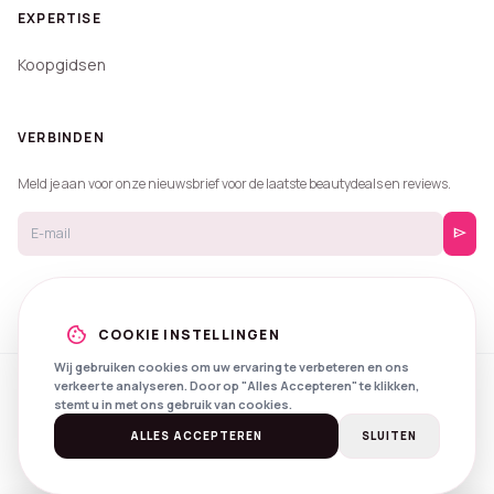
EXPERTISE
Koopgidsen
VERBINDEN
Meld je aan voor onze nieuwsbrief voor de laatste beautydeals en reviews.
send
cookie
COOKIE INSTELLINGEN
Wij gebruiken cookies om uw ervaring te verbeteren en ons
verkeer te analyseren. Door op "Alles Accepteren" te klikken,
© 2026 Beautyprijzen.
stemt u in met ons gebruik van cookies.
Created with
by
NXS Digital
Spotlights
Privacy
Voorwaarden
ALLES ACCEPTEREN
SLUITEN