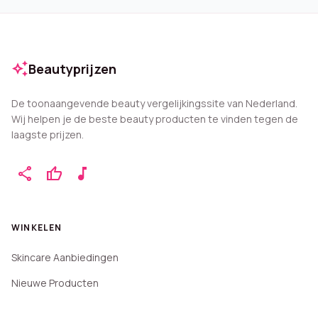
auto_awesome
Beautyprijzen
De toonaangevende beauty vergelijkingssite van Nederland.
Wij helpen je de beste beauty producten te vinden tegen de
laagste prijzen.
share
thumb_up
music_note
WINKELEN
Skincare Aanbiedingen
Nieuwe Producten