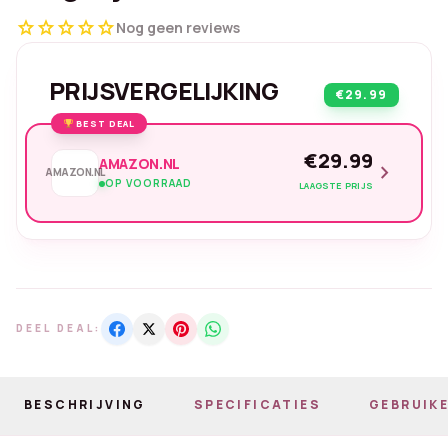
star
star
star
star
star
Nog geen reviews
PRIJSVERGELIJKING
€29.99
BEST DEAL
€29.99
AMAZON.NL
chevron_right
AMAZON.NL
OP VOORRAAD
LAAGSTE PRIJS
DEEL DEAL:
BESCHRIJVING
SPECIFICATIES
GEBRUIKE