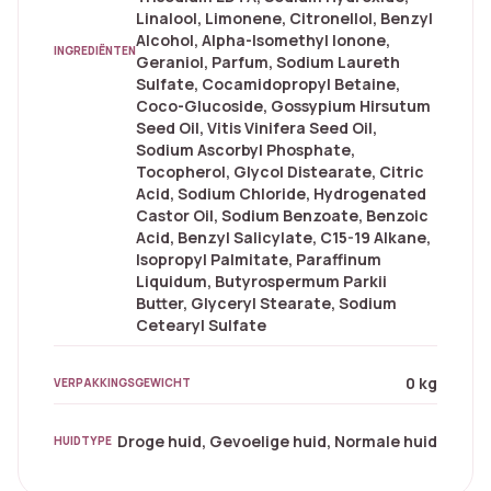
Linalool, Limonene, Citronellol, Benzyl
Alcohol, Alpha-Isomethyl Ionone,
INGREDIËNTEN
Geraniol, Parfum, Sodium Laureth
Sulfate, Cocamidopropyl Betaine,
Coco-Glucoside, Gossypium Hirsutum
Seed Oil, Vitis Vinifera Seed Oil,
Sodium Ascorbyl Phosphate,
Tocopherol, Glycol Distearate, Citric
Acid, Sodium Chloride, Hydrogenated
Castor Oil, Sodium Benzoate, Benzoic
Acid, Benzyl Salicylate, C15-19 Alkane,
Isopropyl Palmitate, Paraffinum
Liquidum, Butyrospermum Parkii
Butter, Glyceryl Stearate, Sodium
Cetearyl Sulfate
0 kg
VERPAKKINGSGEWICHT
Droge huid, Gevoelige huid, Normale huid
HUIDTYPE