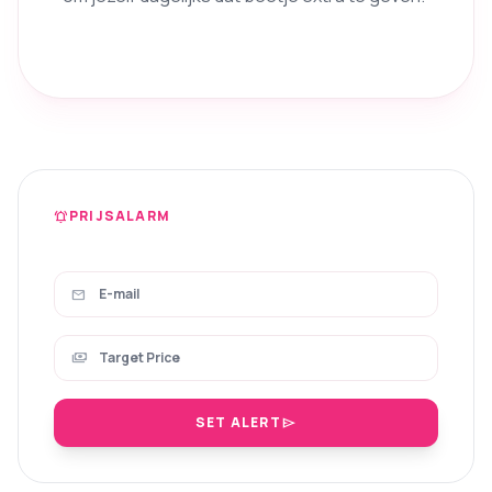
PRIJSALARM
notifications_active
mail
payments
SET ALERT
send